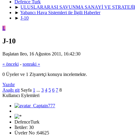
Defence Turk
►
ULUSLARARASI SAVUNMA SANAYİ VE STRATEJ
►
Yabancı Hava Sistemleri ile İlgili Haberler
►
J-10
L
J-10
Başlatan lleo, 16 Ağustos 2011, 16:42:30
« önceki
-
sonraki »
0 Üyeler ve 1 Ziyaretçi konuyu incelemekte.
Yazdır
Aşağı git
Sayfa
1
...
3
4
5
6
7
8
Kullanıcı Eylemleri
DefenceTurk
İletiler: 30
Üyeler No :64625