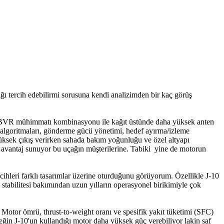
ı tercih edebilirmi sorusuna kendi analizimden bir kaç görüş
i BVR mühimmatı kombinasyonu ile kağıt üstünde daha yüksek anten
 algoritmaları, gönderme gücü yönetimi, hedef ayırma/izleme
üksek çıkış verirken sahada bakım yoğunluğu ve özel altyapı
ir avantaj sunuyor bu uçağın müşterilerine. Tabiki yine de motorun
rcihleri farklı tasarımlar üzerine oturduğunu görüyorum. Özellikle J-10
stabilitesi bakımından uzun yılların operasyonel birikimiyle çok
Motor ömrü, thrust-to-weight oranı ve spesifik yakıt tüketimi (SFC)
rneğin J-10'un kullandığı motor daha yüksek güç verebiliyor lakin saf