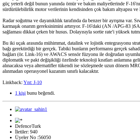
güç yeterli değil bunun yanında ömür ve bakım maliyetlerinde F-16'nın
sürdürülebilirlik motor verilerinin kendisinden çok bakım altyapısı ve l
Radar soğutma ve dayanıklılık tarafında da benzer bir ayrışma var. S
karmaşık onarım gereksinimini artırıyor. F-16'daki (AN /APG-83 )SABR
sağlaması dikkat çeken bir husus. Dolayısıyla sortie rate'i yüksek tut
Bu iki uçak arasında mühimmat, datalink ve lojistik entegrasyonu stra
bağı gerektirdiği bir gerçek. Tabiki bunların performansı gerçek sahad
bağları (ör. Link-16) ve AWACS sensör füzyonu ile doğrudan uyumluluk 
diplomatik ve pakt değişikliği özelinde teknoloji kısıtları anlamına g
alınacaksa veya alternatifler tükendi ise sözleşmede uzun dönem MRO/M
alınmadan operasyonel kazanım sınırlı kalacaktır.
Linkback:
Ynt: J-10
1 kişi
bunu beğendi.
DefenceTurk
İletiler: 940
Üyeler No :56050