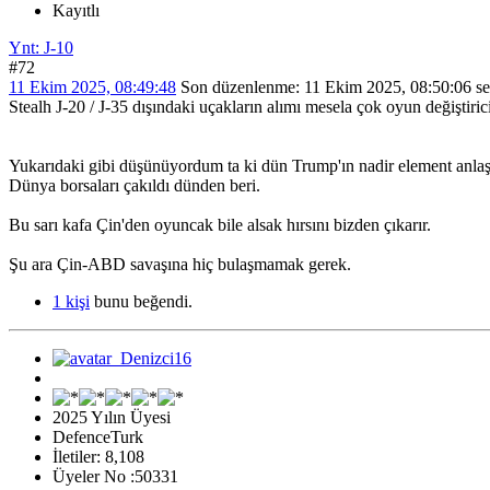
Kayıtlı
Ynt: J-10
#72
11 Ekim 2025, 08:49:48
Son düzenlenme
: 11 Ekim 2025, 08:50:06 s
Stealh J-20 / J-35 dışındaki uçakların alımı mesela çok oyun değiştiric
Yukarıdaki gibi düşünüyordum ta ki dün Trump'ın nadir element anlaşma
Dünya borsaları çakıldı dünden beri.
Bu sarı kafa Çin'den oyuncak bile alsak hırsını bizden çıkarır.
Şu ara Çin-ABD savaşına hiç bulaşmamak gerek.
1 kişi
bunu beğendi.
2025 Yılın Üyesi
DefenceTurk
İletiler: 8,108
Üyeler No :50331