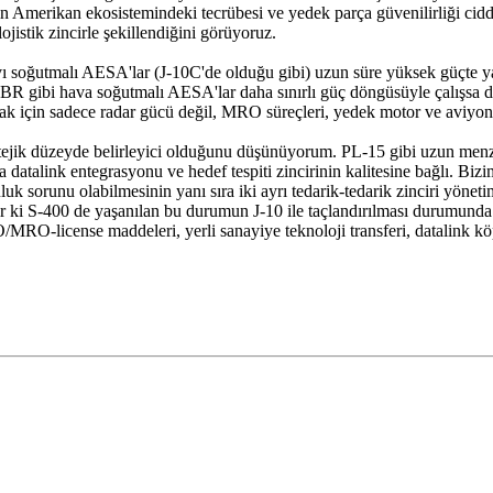
 Amerikan ekosistemindeki tecrübesi ve yedek parça güvenilirliği ciddi
ojistik zincirle şekillendiğini görüyoruz.
ıvı soğutmalı AESA'lar (J-10C'de olduğu gibi) uzun süre yüksek güçte y
 gibi hava soğutmalı AESA'lar daha sınırlı güç döngüsüyle çalışsa da 
mak için sadece radar gücü değil, MRO süreçleri, yedek motor ve aviyonik
tejik düzeyde belirleyici olduğunu düşünüyorum. PL-15 gibi uzun menzil
a datalink entegrasyonu ve hedef tespiti zincirinin kalitesine bağlı. B
sorunu olabilmesinin yanı sıra iki ayrı tedarik-tedarik zinciri yönetim
elir ki S-400 de yaşanılan bu durumun J-10 ile taçlandırılması durumunda
RO-license maddeleri, yerli sanayiye teknoloji transferi, datalink köp