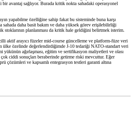
 bir avantaj sağlıyor. Burada kritik nokta sahadaki operasyonel
ayın yapabilme özelliğine sahip fakat bu sisteminde buna karşı
sahada daha basit bakım ve daha yüksek görev erişilebilirliği
 stoklarının planlanması da kritik hale geldiğini belirtmek isterim.
li aktif arayıcı füzeler mid-course güncelleme ve platform-füze veri
izim ülke özelinde değerlendirdiğimde J-10 tedariği NATO-standart veri
i yükünün ağırlaşması, eğitim ve sertifikasyon maliyetleri ve olası
 çok ciddi sonuçları beraberinde getirme riski mevcuttur. Eğer
rü çözümleri ve kapsamlı entegrasyon testleri garanti altına