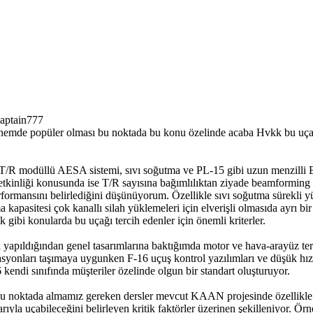
Captain777
dönemde popüler olması bu noktada bu konu özelinde acaba Hvkk bu uçağ
 T/R modüllü AESA sistemi, sıvı soğutma ve PL-15 gibi uzun menzill
etkinliği konusunda ise T/R sayısına bağımlılıktan ziyade beamforming
ormansını belirlediğini düşünüyorum. Özellikle sıvı soğutma sürekli y
kapasitesi çok kanallı silah yüklemeleri için elverişli olmasıda ayrı b
k gibi konularda bu uçağı tercih edenler için önemli kriterler.
ık yapıldığından genel tasarımlarına baktığımda motor ve hava-arayüz te
syonları taşımaya uygunken F-16 uçuş kontrol yazılımları ve düşük hız 
endi sınıfında müşteriler özelinde olgun bir standart oluşturuyor.
de bu noktada almamız gereken dersler mevcut KAAN projesinde özellikle 
larıyla uçabileceğini belirleyen kritik faktörler üzerinen şekilleniyor. Ö