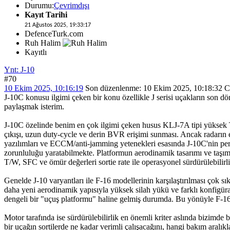
Durumu:
Çevrimdışı
Kayıt Tarihi
21 Ağustos 2025, 19:33:17
DefenceTurk.com
Ruh Halim
Kayıtlı
Ynt: J-10
#70
10 Ekim 2025, 10:16:19
Son düzenlenme
: 10 Ekim 2025, 10:18:32 
J-10C konusu ilgimi çeken bir konu özellikle J serisi uçakların son 
paylaşmak isterim.
J-10C özelinde benim en çok ilgimi çeken husus KLJ-7A tipi yüksek
çıkışı, uzun duty-cycle ve derin BVR erişimi sunması. Ancak radarın 
yazılımları ve ECCM/anti-jamming yetenekleri esasında J-10C'nin perf
zorunluluğu yaratabilmekte. Platformun aerodinamik tasarımı ve taşıma 
T/W, SFC ve ömür değerleri sortie rate ile operasyonel sürdürülebilirli
Genelde J-10 varyantları ile F-16 modellerinin karşılaştırılması çok s
daha yeni aerodinamik yapısıyla yüksek silah yükü ve farklı konfigüra
dengeli bir "uçuş platformu" haline gelmiş durumda. Bu yönüyle F-16 k
Motor tarafında ise sürdürülebilirlik en önemli kriter aslında bizim
bir uçağın sortilerde ne kadar verimli çalışacağını, hangi bakım aralık