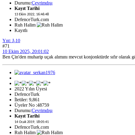
Durumu:
Çevrimdışı
Kayıt Tarihi
13 Ekim 2022, 16:46:48
DefenceTurk.com
Ruh Halim
Kayıtlı
Ynt: J-10
#71
10 Ekim 2025, 20:01:02
Ben Çin'den muharip uçak alımını mevcut konjonktürde sıfır olarak 
2022 Yılın Üyesi
DefenceTurk
İletiler: 9,861
Üyeler No :48759
Durumu:
Çevrimdışı
Kayıt Tarihi
14 Ocak 2019, 18:05:41
DefenceTurk.com
Ruh Halim