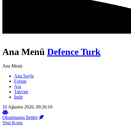
Ana Menü
Defence Turk
Ana Menü
Ana Sayfa
Forum
Ara
Takvim
İndir
10 Ağustos 2026, 09:26:10
Okunmamış İletiler
Yeni Konu