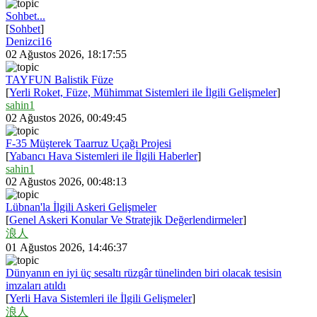
Sohbet...
[
Sohbet
]
Denizci16
02 Ağustos 2026, 18:17:55
TAYFUN Balistik Füze
[
Yerli Roket, Füze, Mühimmat Sistemleri ile İlgili Gelişmeler
]
sahin1
02 Ağustos 2026, 00:49:45
F-35 Müşterek Taarruz Uçağı Projesi
[
Yabancı Hava Sistemleri ile İlgili Haberler
]
sahin1
02 Ağustos 2026, 00:48:13
Lübnan'la İlgili Askeri Gelişmeler
[
Genel Askeri Konular Ve Stratejik Değerlendirmeler
]
浪人
01 Ağustos 2026, 14:46:37
Dünyanın en iyi üç sesaltı rüzgâr tünelinden biri olacak tesisin
imzaları atıldı
[
Yerli Hava Sistemleri ile İlgili Gelişmeler
]
浪人