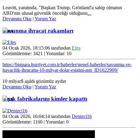
Leavitt, yanıtında, "Başkan Trump, Grönland'a sahip olmanın
ABD'nin ulusal güvenlik önceliği olduğunu
...
Devamını Oku
|
Yorum Yaz
Savunma ihracat rakamları
04 Ocak 2026, 18:15:06 tarafından
Efes
Görüntülenme: 3421 | Yorumlar: 10
https://bigpara.hurriyet.com.tr/haberler/genel-haberler/savunma-ve-
havacilik-ihracatta-10-milyar-dolar-esigini-asti_ID1622909/
10 milyar$ aşıldı gözümüz aydın
Devamını Oku
|
Yorum Yaz
Uçak fabrikalarını kimler kapattı
04 Ocak 2026, 16:04:14 tarafından
Denizci16
Görüntülenme: 1160 | Yorumlar: 0