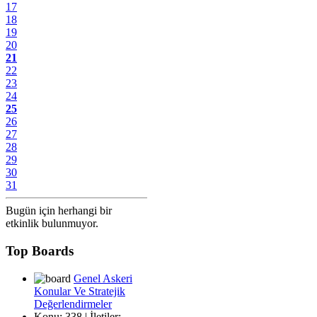
17
18
19
20
21
22
23
24
25
26
27
28
29
30
31
Bugün için herhangi bir
etkinlik bulunmuyor.
Top Boards
Genel Askeri
Konular Ve Stratejik
Değerlendirmeler
Konu: 338 | İletiler: