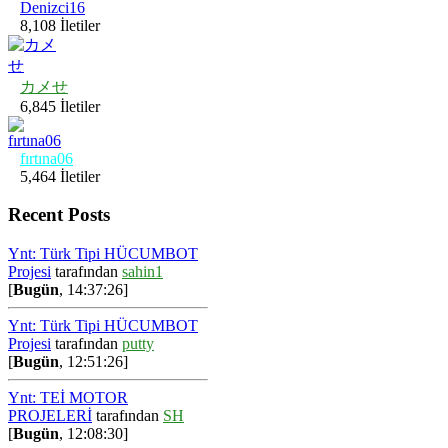
Denizci16
8,108 İletiler
カメせ
6,845 İletiler
fırtına06
5,464 İletiler
Recent Posts
Ynt: Türk Tipi HÜCUMBOT
Projesi
tarafından
sahin1
[
Bugün
, 14:37:26]
Ynt: Türk Tipi HÜCUMBOT
Projesi
tarafından
putty
[
Bugün
, 12:51:26]
Ynt: TEİ MOTOR
PROJELERİ
tarafından
SH
[
Bugün
, 12:08:30]