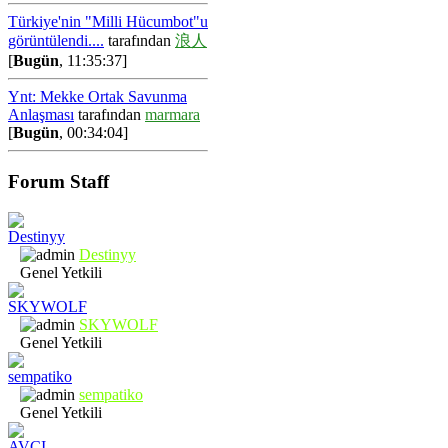
Türkiye'nin "Milli Hücumbot"u
görüntülendi....
tarafından
浪人
[
Bugün
, 11:35:37]
Ynt: Mekke Ortak Savunma
Anlaşması
tarafından
marmara
[
Bugün
, 00:34:04]
Forum Staff
Destinyy
Genel Yetkili
SKYWOLF
Genel Yetkili
sempatiko
Genel Yetkili