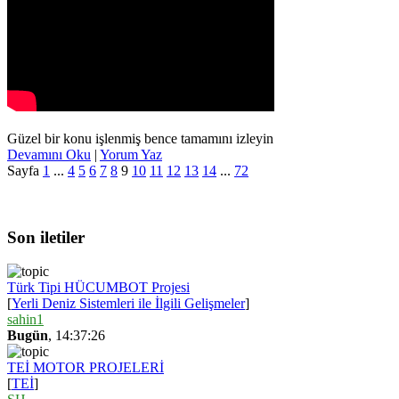
Güzel bir konu işlenmiş bence tamamını izleyin
Devamını Oku
|
Yorum Yaz
Sayfa
1
...
4
5
6
7
8
9
10
11
12
13
14
...
72
Son iletiler
Türk Tipi HÜCUMBOT Projesi
[
Yerli Deniz Sistemleri ile İlgili Gelişmeler
]
sahin1
Bugün
, 14:37:26
TEİ MOTOR PROJELERİ
[
TEİ
]