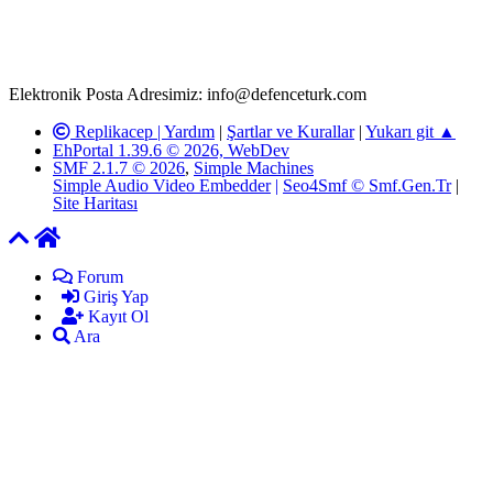
adresimize gönderildikten en geç üç (3) iş günü içerisinde, ilgili
kanunlar ve yönetmelikler çerçevesinde tarafımızca incelenerek site
yöneticilerimiz tarafından gereken çalışmaların yapılmasının
ardından ilgili kişi ya da kuruma yazılı açıklama yapılacaktır.
Elektronik Posta Adresimiz: info@defenceturk.com
Replikacep |
Yardım
|
Şartlar ve Kurallar
|
Yukarı git ▲
EhPortal 1.39.6 © 2026, WebDev
SMF 2.1.7 © 2026
,
Simple Machines
Simple Audio Video Embedder
|
Seo4Smf © Smf.Gen.Tr
|
Site Haritası
Forum
Giriş Yap
Kayıt Ol
Ara