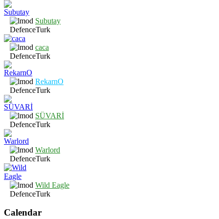
Subutay
DefenceTurk
caca
DefenceTurk
RekarnO
DefenceTurk
SÜVARİ
DefenceTurk
Warlord
DefenceTurk
Wild Eagle
DefenceTurk
Calendar