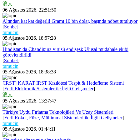
浪人
06 Ağustos 2026, 22:51:50
Altından kat kat değerli! Gramı 10 bin dolar, başında nöbet tutuluyor
[
Sohbet
]
tumucin
05 Ağustos 2026, 18:57:28
Hindistan'da Chandipura virüsü endişesi: Ulusal müdahale ekibi
görevlendirildi
[
Sohbet
]
tumucin
05 Ağustos 2026, 18:38:38
[IRST] KARAT IRST Kızılötesi Tespit & Hedefleme Sistemi
[
Yerli Elektronik Sistemler ile İlgili Gelişmeler
]
浪人
05 Ağustos 2026, 13:37:47
Türkiye Uydu Fırlatma Teknolojileri Ve Uzay Sistemleri
[
Yerli Roket, Füze, Mühimmat Sistemleri ile İlgili Gelişmeler
]
tumucin
05 Ağustos 2026, 01:44:11