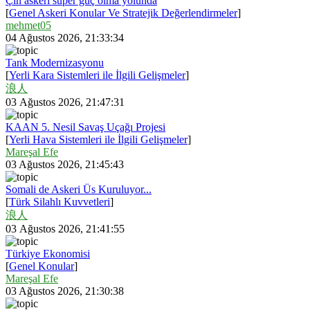
Çin askeri süper güç olma yolunda
[
Genel Askeri Konular Ve Stratejik Değerlendirmeler
]
mehmet05
04 Ağustos 2026, 21:33:34
Tank Modernizasyonu
[
Yerli Kara Sistemleri ile İlgili Gelişmeler
]
浪人
03 Ağustos 2026, 21:47:31
KAAN 5. Nesil Savaş Uçağı Projesi
[
Yerli Hava Sistemleri ile İlgili Gelişmeler
]
Mareşal Efe
03 Ağustos 2026, 21:45:43
Somali de Askeri Üs Kuruluyor...
[
Türk Silahlı Kuvvetleri
]
浪人
03 Ağustos 2026, 21:41:55
Türkiye Ekonomisi
[
Genel Konular
]
Mareşal Efe
03 Ağustos 2026, 21:30:38