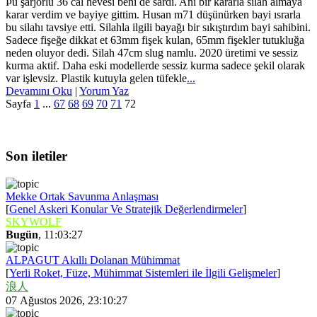
Þu şarjörlü 36 cal hevesi beni de sardı. Ani bir kararla silah almaya
karar verdim ve bayiye gittim. Husan m71 düşünürken bayi ısrarla
bu silahı tavsiye etti. Silahla ilgili bayağı bir sıkıştırdım bayi sahibini.
Sadece fişeğe dikkat et 63mm fişek kulan, 65mm fişekler tutukluğa
neden oluyor dedi. Silah 47cm slug namlu. 2020 üretimi ve sessiz
kurma aktif. Daha eski modellerde sessiz kurma sadece şekil olarak
var işlevsiz. Plastik kutuyla gelen tüfekle
...
Devamını Oku
|
Yorum Yaz
Sayfa
1
...
67
68
69
70
71
72
Son iletiler
Mekke Ortak Savunma Anlaşması
[
Genel Askeri Konular Ve Stratejik Değerlendirmeler
]
SKYWOLF
Bugün
, 11:03:27
ALPAGUT Akıllı Dolanan Mühimmat
[
Yerli Roket, Füze, Mühimmat Sistemleri ile İlgili Gelişmeler
]
浪人
07 Ağustos 2026, 23:10:27