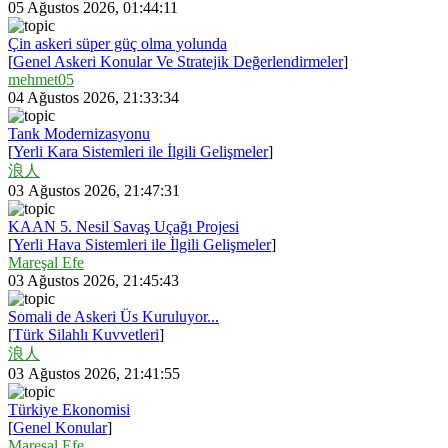
05 Ağustos 2026, 01:44:11
Çin askeri süper güç olma yolunda
[
Genel Askeri Konular Ve Stratejik Değerlendirmeler
]
mehmet05
04 Ağustos 2026, 21:33:34
Tank Modernizasyonu
[
Yerli Kara Sistemleri ile İlgili Gelişmeler
]
浪人
03 Ağustos 2026, 21:47:31
KAAN 5. Nesil Savaş Uçağı Projesi
[
Yerli Hava Sistemleri ile İlgili Gelişmeler
]
Mareşal Efe
03 Ağustos 2026, 21:45:43
Somali de Askeri Üs Kuruluyor...
[
Türk Silahlı Kuvvetleri
]
浪人
03 Ağustos 2026, 21:41:55
Türkiye Ekonomisi
[
Genel Konular
]
Mareşal Efe