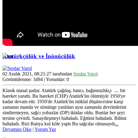
Atatürkçülük ve İnönücülük
02 Aralık 2021, 08:21:27 tarafından
Serdar Varol
Görüntülenme: 3494 | Yorumlar: 0
Klasik masal şudur. Atatürk çağdaş, batıcı, bağımsızlıkçı .... bir
hareket yarattı. Bu hareket (CHP) Atatürk'ün ölümüyle 1950'ye
kadar devam etti. 1950'de Atatürk'ün istiklal düşüncesine karşı
zamanın manda ve sömürge yanlıları aynı zamanda devrimlerini
sindiremeyen, sağcı yobazlar (DP) iktidar oldu. Bunlar her şeyi
tersine çevirdi. Sanayileşmeyi baltaladı. Eğitimi baltaladı. Bilimi
baltaladı. Bizi Batıya kul köle yaptı Bu sağcılar olmasaydı
...
Devamını Oku
|
Yorum Yaz