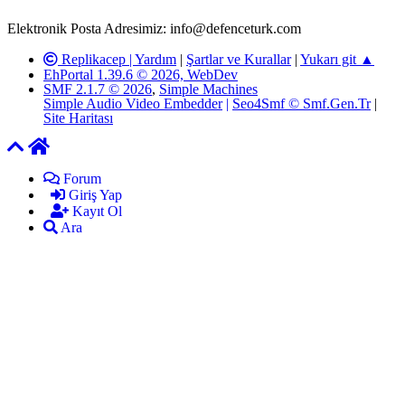
ardından ilgili kişi ya da kuruma yazılı açıklama yapılacaktır.
Elektronik Posta Adresimiz: info@defenceturk.com
Replikacep |
Yardım
|
Şartlar ve Kurallar
|
Yukarı git ▲
EhPortal 1.39.6 © 2026, WebDev
SMF 2.1.7 © 2026
,
Simple Machines
Simple Audio Video Embedder
|
Seo4Smf © Smf.Gen.Tr
|
Site Haritası
Forum
Giriş Yap
Kayıt Ol
Ara