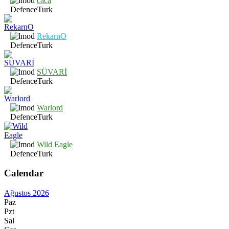
caca
DefenceTurk
RekarnO
DefenceTurk
SÜVARİ
DefenceTurk
Warlord
DefenceTurk
Wild Eagle
DefenceTurk
Calendar
Ağustos 2026
Paz
Pzt
Sal