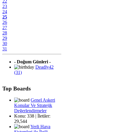
22
23
24
25
26
27
28
29
30
31
- Doğum Günleri -
Deadly42
(31)
Top Boards
Genel Askeri
Konular Ve Stratejik
Değerlendirmeler
Konu: 338 | İletiler:
29,544
Yerli Hava
Sistemleri ile İlgili