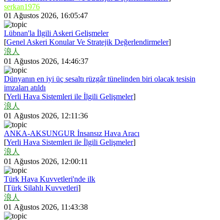
serkan1976
01 Ağustos 2026, 16:05:47
Lübnan'la İlgili Askeri Gelişmeler
[
Genel Askeri Konular Ve Stratejik Değerlendirmeler
]
浪人
01 Ağustos 2026, 14:46:37
Dünyanın en iyi üç sesaltı rüzgâr tünelinden biri olacak tesisin
imzaları atıldı
[
Yerli Hava Sistemleri ile İlgili Gelişmeler
]
浪人
01 Ağustos 2026, 12:11:36
ANKA-AKSUNGUR İnsansız Hava Aracı
[
Yerli Hava Sistemleri ile İlgili Gelişmeler
]
浪人
01 Ağustos 2026, 12:00:11
Türk Hava Kuvvetleri'nde ilk
[
Türk Silahlı Kuvvetleri
]
浪人
01 Ağustos 2026, 11:43:38