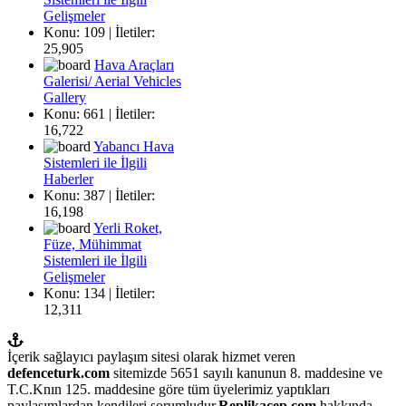
Gelişmeler
Konu: 109 | İletiler:
25,905
Hava Araçları
Galerisi/ Aerial Vehicles
Gallery
Konu: 661 | İletiler:
16,722
Yabancı Hava
Sistemleri ile İlgili
Haberler
Konu: 387 | İletiler:
16,198
Yerli Roket,
Füze, Mühimmat
Sistemleri ile İlgili
Gelişmeler
Konu: 134 | İletiler:
12,311
İçerik sağlayıcı paylaşım sitesi olarak hizmet veren
defenceturk.com
sitemizde 5651 sayılı kanunun 8. maddesine ve
T.C.Knın 125. maddesine göre tüm üyelerimiz yaptıkları
paylaşımlardan kendileri sorumludur.
Replikacep.com
hakkında