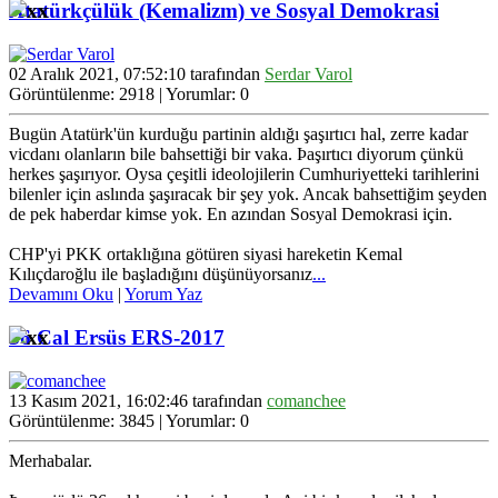
Atatürkçülük (Kemalizm) ve Sosyal Demokrasi
02 Aralık 2021, 07:52:10 tarafından
Serdar Varol
Görüntülenme: 2918 | Yorumlar: 0
Bugün Atatürk'ün kurduğu partinin aldığı şaşırtıcı hal, zerre kadar
vicdanı olanların bile bahsettiği bir vaka. Þaşırtıcı diyorum çünkü
herkes şaşırıyor. Oysa çeşitli ideolojilerin Cumhuriyetteki tarihlerini
bilenler için aslında şaşıracak bir şey yok. Ancak bahsettiğim şeyden
de pek haberdar kimse yok. En azından Sosyal Demokrasi için.
CHP'yi PKK ortaklığına götüren siyasi hareketin Kemal
Kılıçdaroğlu ile başladığını düşünüyorsanız
...
Devamını Oku
|
Yorum Yaz
36 Cal Ersüs ERS-2017
13 Kasım 2021, 16:02:46 tarafından
comanchee
Görüntülenme: 3845 | Yorumlar: 0
Merhabalar.