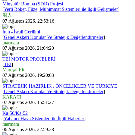
Minyatür Bomba (SDB) Projesi
[
Yerli Roket, Füze, Mühimmat Sistemleri ile İlgili Gelişmeler
]
浪人
07 Ağustos 2026, 22:53:16
İran - İsrail Gerilimi
[
Genel Askeri Konular Ve Stratejik Değerlendirmeler
]
marmara
07 Ağustos 2026, 21:04:20
TEİ MOTOR PROJELERİ
[
TEİ
]
Mareşal Efe
07 Ağustos 2026, 19:20:03
STRATEJİK HAZIRLIK , ÖNCELİKLER VE TÜRKİYE
[
Genel Askeri Konular Ve Stratejik Değerlendirmeler
]
KARACI
07 Ağustos 2026, 15:51:27
Ka-50/Ka-52
[
Yabancı Hava Sistemleri ile İlgili Haberler
]
marmara
06 Ağustos 2026, 22:59:28