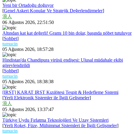
Yeni bir Ortadoğu doğuyor
[
Genel Askeri Konular Ve Stratejik Değerlendirmeler
]
浪人
06 Ağustos 2026, 22:51:50
Altından kat kat değerli! Gramı 10 bin dolar, başında nöbet tutuluyor
[
Sohbet
]
tumucin
05 Ağustos 2026, 18:57:28
Hindistan'da Chandipura virüsü endişesi: Ulusal müdahale ekibi
görevlendirildi
[
Sohbet
]
tumucin
05 Ağustos 2026, 18:38:38
[IRST] KARAT IRST Kızılötesi Tespit & Hedefleme Sistemi
[
Yerli Elektronik Sistemler ile İlgili Gelişmeler
]
浪人
05 Ağustos 2026, 13:37:47
Türkiye Uydu Fırlatma Teknolojileri Ve Uzay Sistemleri
[
Yerli Roket, Füze, Mühimmat Sistemleri ile İlgili Gelişmeler
]
tumucin