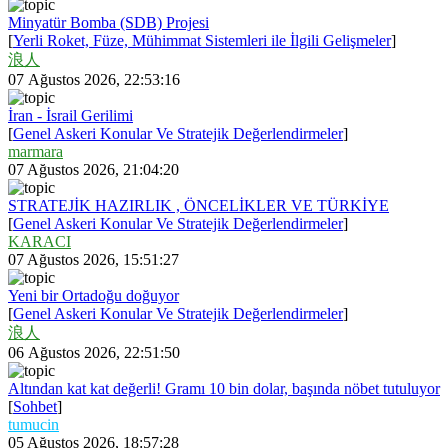
Minyatür Bomba (SDB) Projesi
[
Yerli Roket, Füze, Mühimmat Sistemleri ile İlgili Gelişmeler
]
浪人
07 Ağustos 2026, 22:53:16
İran - İsrail Gerilimi
[
Genel Askeri Konular Ve Stratejik Değerlendirmeler
]
marmara
07 Ağustos 2026, 21:04:20
STRATEJİK HAZIRLIK , ÖNCELİKLER VE TÜRKİYE
[
Genel Askeri Konular Ve Stratejik Değerlendirmeler
]
KARACI
07 Ağustos 2026, 15:51:27
Yeni bir Ortadoğu doğuyor
[
Genel Askeri Konular Ve Stratejik Değerlendirmeler
]
浪人
06 Ağustos 2026, 22:51:50
Altından kat kat değerli! Gramı 10 bin dolar, başında nöbet tutuluyor
[
Sohbet
]
tumucin
05 Ağustos 2026, 18:57:28