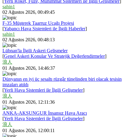
[
Yerli Roket, Füze, Mühimmat Sistemleri ile İlgili Gelişmeler
]
sahin1
02 Ağustos 2026, 00:49:45
F-35 Müşterek Taarruz Uçağı Projesi
[
Yabancı Hava Sistemleri ile İlgili Haberler
]
sahin1
02 Ağustos 2026, 00:48:13
Lübnan'la İlgili Askeri Gelişmeler
[
Genel Askeri Konular Ve Stratejik Değerlendirmeler
]
浪人
01 Ağustos 2026, 14:46:37
Dünyanın en iyi üç sesaltı rüzgâr tünelinden biri olacak tesisin
imzaları atıldı
[
Yerli Hava Sistemleri ile İlgili Gelişmeler
]
浪人
01 Ağustos 2026, 12:11:36
ANKA-AKSUNGUR İnsansız Hava Aracı
[
Yerli Hava Sistemleri ile İlgili Gelişmeler
]
浪人
01 Ağustos 2026, 12:00:11