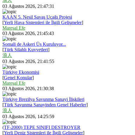
浪人
03 Ağustos 2026, 21:47:31
KAAN 5. Nesil Savaş Uçağı Projesi
[
Yerli Hava Sistemleri ile İlgili Gelişmeler
]
Mareşal Efe
03 Ağustos 2026, 21:45:43
Somali de Askeri Üs Kuruluyor...
[
Türk Silahlı Kuvvetleri
]
浪人
03 Ağustos 2026, 21:41:55
Türkiye Ekonomisi
[
Genel Konular
]
Mareşal Efe
03 Ağustos 2026, 21:30:38
Türkiye Brezilya Savunma Sanayi İlişkileri
[
Türk Savunma Sanayinden Genel Haberler
]
浪人
03 Ağustos 2026, 14:25:59
(TF-2000) TEPE SINIFI DESTROYER
[
Yerli Deniz Sistemleri ile İlgili Gelişmeler
]