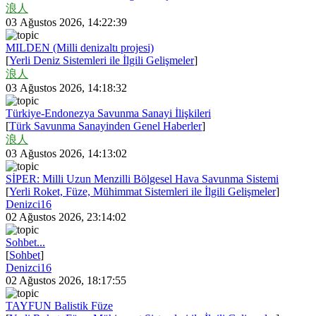
浪人
03 Ağustos 2026, 14:22:39
MILDEN (Milli denizaltı projesi)
[
Yerli Deniz Sistemleri ile İlgili Gelişmeler
]
浪人
03 Ağustos 2026, 14:18:32
Türkiye-Endonezya Savunma Sanayi İlişkileri
[
Türk Savunma Sanayinden Genel Haberler
]
浪人
03 Ağustos 2026, 14:13:02
SİPER: Milli Uzun Menzilli Bölgesel Hava Savunma Sistemi
[
Yerli Roket, Füze, Mühimmat Sistemleri ile İlgili Gelişmeler
]
Denizci16
02 Ağustos 2026, 23:14:02
Sohbet...
[
Sohbet
]
Denizci16
02 Ağustos 2026, 18:17:55
TAYFUN Balistik Füze