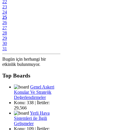
22
23
24
25
26
27
28
29
30
31
Bugün için herhangi bir
etkinlik bulunmuyor.
Top Boards
Genel Askeri
Konular Ve Stratejik
Değerlendirmeler
Konu: 338 | İletiler:
29,566
Yerli Hava
Sistemleri ile İlgili
Gelişmeler
Konu: 109 | İletiler: