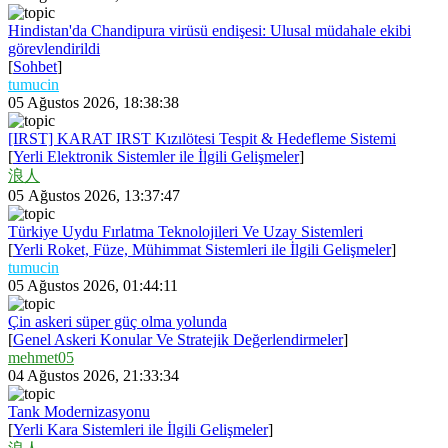
Hindistan'da Chandipura virüsü endişesi: Ulusal müdahale ekibi
görevlendirildi
[
Sohbet
]
tumucin
05 Ağustos 2026, 18:38:38
[IRST] KARAT IRST Kızılötesi Tespit & Hedefleme Sistemi
[
Yerli Elektronik Sistemler ile İlgili Gelişmeler
]
浪人
05 Ağustos 2026, 13:37:47
Türkiye Uydu Fırlatma Teknolojileri Ve Uzay Sistemleri
[
Yerli Roket, Füze, Mühimmat Sistemleri ile İlgili Gelişmeler
]
tumucin
05 Ağustos 2026, 01:44:11
Çin askeri süper güç olma yolunda
[
Genel Askeri Konular Ve Stratejik Değerlendirmeler
]
mehmet05
04 Ağustos 2026, 21:33:34
Tank Modernizasyonu
[
Yerli Kara Sistemleri ile İlgili Gelişmeler
]