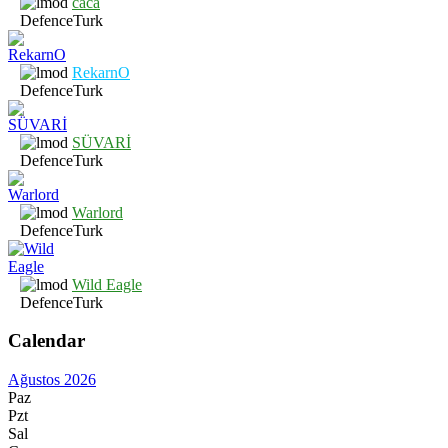
caca
DefenceTurk
RekarnO
DefenceTurk
SÜVARİ
DefenceTurk
Warlord
DefenceTurk
Wild Eagle
DefenceTurk
Calendar
Ağustos 2026
Paz
Pzt
Sal