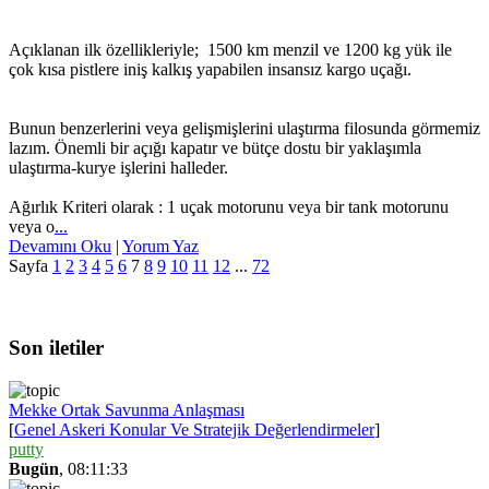
Açıklanan ilk özellikleriyle; 1500 km menzil ve 1200 kg yük ile
çok kısa pistlere iniş kalkış yapabilen insansız kargo uçağı.
Bunun benzerlerini veya gelişmişlerini ulaştırma filosunda görmemiz
lazım. Önemli bir açığı kapatır ve bütçe dostu bir yaklaşımla
ulaştırma-kurye işlerini halleder.
Ağırlık Kriteri olarak : 1 uçak motorunu veya bir tank motorunu
veya o
...
Devamını Oku
|
Yorum Yaz
Sayfa
1
2
3
4
5
6
7
8
9
10
11
12
...
72
Son iletiler
Mekke Ortak Savunma Anlaşması
[
Genel Askeri Konular Ve Stratejik Değerlendirmeler
]
putty
Bugün
, 08:11:33