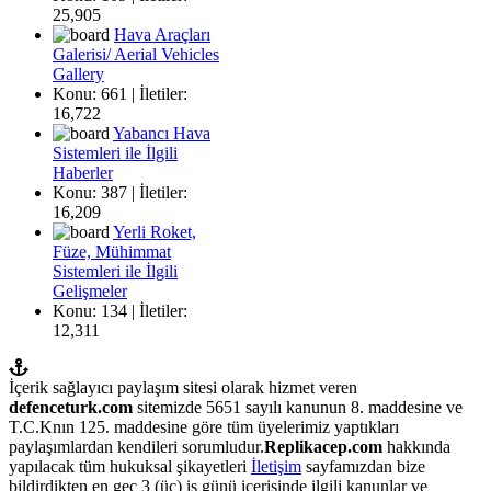
25,905
Hava Araçları
Galerisi/ Aerial Vehicles
Gallery
Konu: 661 | İletiler:
16,722
Yabancı Hava
Sistemleri ile İlgili
Haberler
Konu: 387 | İletiler:
16,209
Yerli Roket,
Füze, Mühimmat
Sistemleri ile İlgili
Gelişmeler
Konu: 134 | İletiler:
12,311
İçerik sağlayıcı paylaşım sitesi olarak hizmet veren
defenceturk.com
sitemizde 5651 sayılı kanunun 8. maddesine ve
T.C.Knın 125. maddesine göre tüm üyelerimiz yaptıkları
paylaşımlardan kendileri sorumludur.
Replikacep.com
hakkında
yapılacak tüm hukuksal şikayetleri
İletişim
sayfamızdan bize
bildirdikten en geç 3 (üç) iş günü içerisinde ilgili kanunlar ve