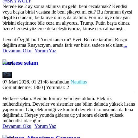
@SKYWOLF
Nerede ise 2 ay sonra aklınıza mı geldi beni cezalamak? Kendisi
veya başka birisi vasıtası ile beni şikayet mi etti? Bu forumun üyesi
değil ki o adam, belki üye olmuş da olabilir. Foruma üye olmayan
birisini eleştirince bile ceza mı alıyoruz. Trump, Putin başta olmaz
üzere herkesi yüzlerce defa eleştiriyoruz, kimse ceza almamıştı.
Levent Özgül taraf Amerikancı mı? Evet. Ben de tarafım, Rusçu
değilim ama Rusyacıyım, arada fark var birisi sadece tek ulusu
...
Devamını Oku
|
Yorum Yaz
Herkese selam
07 Mart 2026, 01:21:48 tarafından
Nautilus
Görüntülenme: 1860 | Yorumlar: 2
Herkese selam. Ben bu foruma yeni üye oldum. Elektrik
mühendisiyim. Devreler ve sistemler ana bilim dalında yüksek lisans
yapıyorum. Güç elektroniği ve kontrol devreleri konusunda da fena
değilimdir. Herşey younda giderse üç yıl sonra elektrik yüksek
mühendisi olacağım.
Devamını Oku
|
Yorum Yaz