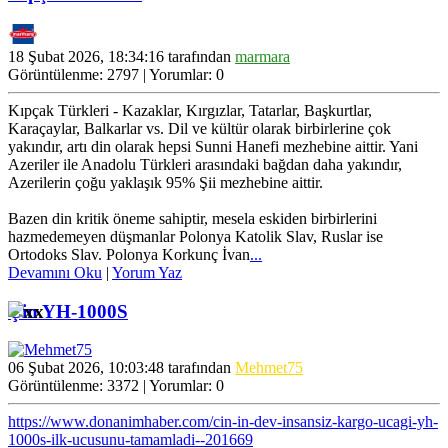
18 Şubat 2026, 18:34:16 tarafından
marmara
Görüntülenme: 2797 | Yorumlar: 0
Kıpçak Türkleri - Kazaklar, Kırgızlar, Tatarlar, Başkurtlar,
Karaçaylar, Balkarlar vs. Dil ve kültür olarak birbirlerine çok
yakındır, artı din olarak hepsi Sunni Hanefi mezhebine aittir. Yani
Azeriler ile Anadolu Türkleri arasındaki bağdan daha yakındır,
Azerilerin çoğu yaklaşık 95% Şii mezhebine aittir.
Bazen din kritik öneme sahiptir, mesela eskiden birbirlerini
hazmedemeyen düşmanlar Polonya Katolik Slav, Ruslar ise
Ortodoks Slav. Polonya Korkunç İvan
...
Devamını Oku
|
Yorum Yaz
Çin YH-1000S
06 Şubat 2026, 10:03:48 tarafından
Mehmet75
Görüntülenme: 3372 | Yorumlar: 0
https://www.donanimhaber.com/cin-in-dev-insansiz-kargo-ucagi-yh-
1000s-ilk-ucusunu-tamamladi--201669