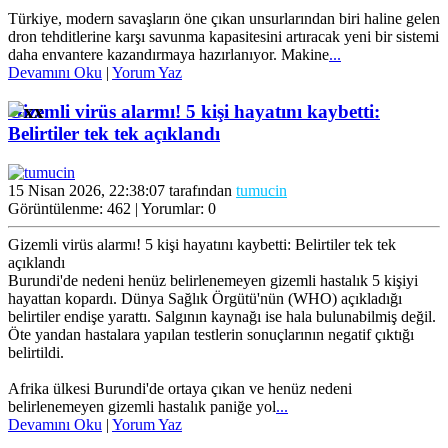
Türkiye, modern savaşların öne çıkan unsurlarından biri haline gelen
dron tehditlerine karşı savunma kapasitesini artıracak yeni bir sistemi
daha envantere kazandırmaya hazırlanıyor. Makine
...
Devamını Oku
|
Yorum Yaz
Gizemli virüs alarmı! 5 kişi hayatını kaybetti:
Belirtiler tek tek açıklandı
15 Nisan 2026, 22:38:07 tarafından
tumucin
Görüntülenme: 462 | Yorumlar: 0
Gizemli virüs alarmı! 5 kişi hayatını kaybetti: Belirtiler tek tek
açıklandı
Burundi'de nedeni henüz belirlenemeyen gizemli hastalık 5 kişiyi
hayattan kopardı. Dünya Sağlık Örgütü'nün (WHO) açıkladığı
belirtiler endişe yarattı. Salgının kaynağı ise hala bulunabilmiş değil.
Öte yandan hastalara yapılan testlerin sonuçlarının negatif çıktığı
belirtildi.
Afrika ülkesi Burundi'de ortaya çıkan ve henüz nedeni
belirlenemeyen gizemli hastalık paniğe yol
...
Devamını Oku
|
Yorum Yaz