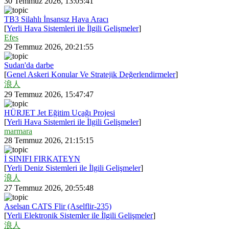
30 Temmuz 2026, 13:05:41
TB3 Silahlı İnsansız Hava Aracı
[
Yerli Hava Sistemleri ile İlgili Gelişmeler
]
Efes
29 Temmuz 2026, 20:21:55
Sudan'da darbe
[
Genel Askeri Konular Ve Stratejik Değerlendirmeler
]
浪人
29 Temmuz 2026, 15:47:47
HÜRJET Jet Eğitim Uçağı Projesi
[
Yerli Hava Sistemleri ile İlgili Gelişmeler
]
marmara
28 Temmuz 2026, 21:15:15
İ SINIFI FIRKATEYN
[
Yerli Deniz Sistemleri ile İlgili Gelişmeler
]
浪人
27 Temmuz 2026, 20:55:48
Aselsan CATS Flir (Aselflir-235)
[
Yerli Elektronik Sistemler ile İlgili Gelişmeler
]
浪人