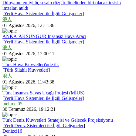
Dünyanın en iyi üç sesaltı rüzgâr tünelinden biri olacak tesisin
imzaları atıldı
[
Yerli Hava Sistemleri ile İlgili Gelişmeler
]
浪人
01 Ağustos 2026, 12:11:36
ANKA-AKSUNGUR İnsansız Hava Aracı
[
Yerli Hava Sistemleri ile İlgili Gelişmeler
]
浪人
01 Ağustos 2026, 12:00:11
Türk Hava Kuvvetleri'nde ilk
[
Türk Silahlı Kuvvetleri
]
浪人
01 Ağustos 2026, 11:43:38
Türk İnsansız Savaş Uçağı Projesi (MİUS)
[
Yerli Hava Sistemleri ile İlgili Gelişmeler
]
mehmet05
30 Temmuz 2026, 19:12:21
Türk Deniz Kuvvetleri Stratejisi ve Gelecek Projeksiyonu
[
Yerli Deniz Sistemleri ile İlgili Gelişmeler
]
Denizci16