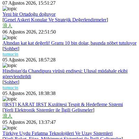
07 Ağustos 2026, 15:51:27
Yeni bir Ortadoğu doğuyor
[
Genel Askeri Konular Ve Stratejik Değerlendirmeler
]
浪人
06 Ağustos 2026, 22:51:50
Altından kat kat değerli! Gramı 10 bin dolar, başında nöbet tutuluyor
[
Sohbet
]
tumucin
05 Ağustos 2026, 18:57:28
Hindistan'da Chandipura virüsü endişesi: Ulusal müdahale ekibi
görevlendirildi
[
Sohbet
]
tumucin
05 Ağustos 2026, 18:38:38
[IRST] KARAT IRST Kızılötesi Tespit & Hedefleme Sistemi
[
Yerli Elektronik Sistemler ile İlgili Gelişmeler
]
浪人
05 Ağustos 2026, 13:37:47
Türkiye Uydu Fırlatma Teknolojileri Ve Uzay Sistemleri
[
Yerli Roket, Füze, Mühimmat Sistemleri ile İlgili Gelişmeler
]