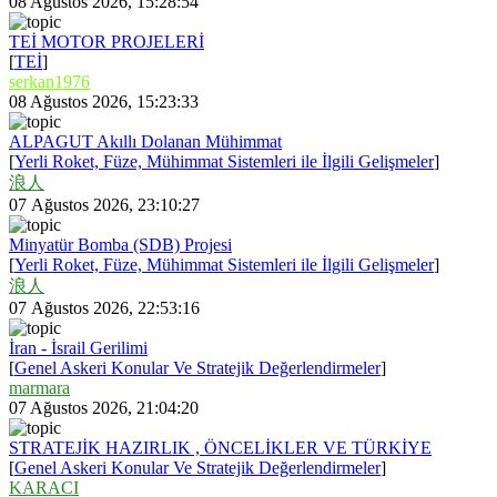
08 Ağustos 2026, 15:28:54
TEİ MOTOR PROJELERİ
[
TEİ
]
serkan1976
08 Ağustos 2026, 15:23:33
ALPAGUT Akıllı Dolanan Mühimmat
[
Yerli Roket, Füze, Mühimmat Sistemleri ile İlgili Gelişmeler
]
浪人
07 Ağustos 2026, 23:10:27
Minyatür Bomba (SDB) Projesi
[
Yerli Roket, Füze, Mühimmat Sistemleri ile İlgili Gelişmeler
]
浪人
07 Ağustos 2026, 22:53:16
İran - İsrail Gerilimi
[
Genel Askeri Konular Ve Stratejik Değerlendirmeler
]
marmara
07 Ağustos 2026, 21:04:20
STRATEJİK HAZIRLIK , ÖNCELİKLER VE TÜRKİYE
[
Genel Askeri Konular Ve Stratejik Değerlendirmeler
]
KARACI