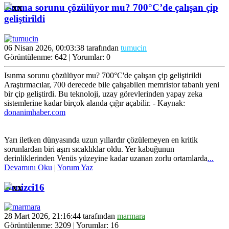
Isınma sorunu çözülüyor mu? 700°C’de çalışan çip
geliştirildi
06 Nisan 2026, 00:03:38 tarafından
tumucin
Görüntülenme: 642 | Yorumlar: 0
Isınma sorunu çözülüyor mu? 700°C'de çalışan çip geliştirildi
Araştırmacılar, 700 derecede bile çalışabilen memristor tabanlı yeni
bir çip geliştirdi. Bu teknoloji, uzay görevlerinden yapay zeka
sistemlerine kadar birçok alanda çığır açabilir. - Kaynak:
donanimhaber.com
Yarı iletken dünyasında uzun yıllardır çözülemeyen en kritik
sorunlardan biri aşırı sıcaklıklar oldu. Yer kabuğunun
derinliklerinden Venüs yüzeyine kadar uzanan zorlu ortamlarda
...
Devamını Oku
|
Yorum Yaz
Denizci16
28 Mart 2026, 21:16:44 tarafından
marmara
Görüntülenme: 3209 | Yorumlar: 16