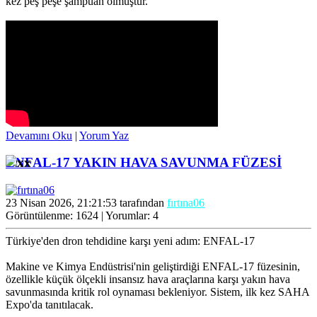
kez peş peşe şampuan olmuştur.
Devamını Oku
|
Yorum Yaz
ENFAL-17 YAKIN HAVA SAVUNMA FÜZESİ
23 Nisan 2026, 21:21:53 tarafından
fırtına06
Görüntülenme: 1624 | Yorumlar: 4
Türkiye'den dron tehdidine karşı yeni adım: ENFAL-17
Makine ve Kimya Endüstrisi'nin geliştirdiği ENFAL-17 füzesinin,
özellikle küçük ölçekli insansız hava araçlarına karşı yakın hava
savunmasında kritik rol oynaması bekleniyor. Sistem, ilk kez SAHA
Expo'da tanıtılacak.