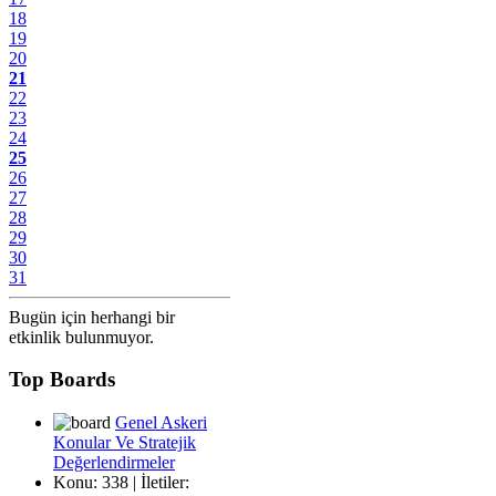
18
19
20
21
22
23
24
25
26
27
28
29
30
31
Bugün için herhangi bir
etkinlik bulunmuyor.
Top Boards
Genel Askeri
Konular Ve Stratejik
Değerlendirmeler
Konu: 338 | İletiler: