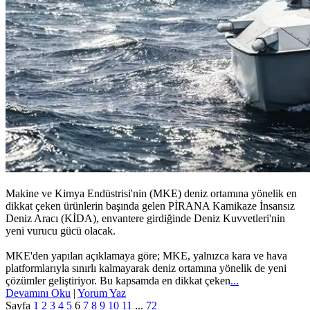
Makine ve Kimya Endüstrisi'nin (MKE) deniz ortamına yönelik en
dikkat çeken ürünlerin başında gelen PİRANA Kamikaze İnsansız
Deniz Aracı (KİDA), envantere girdiğinde Deniz Kuvvetleri'nin
yeni vurucu gücü olacak.
MKE'den yapılan açıklamaya göre; MKE, yalnızca kara ve hava
platformlarıyla sınırlı kalmayarak deniz ortamına yönelik de yeni
çözümler geliştiriyor. Bu kapsamda en dikkat çeken
...
Devamını Oku
|
Yorum Yaz
Sayfa
1
2
3
4
5
6
7
8
9
10
11
...
72