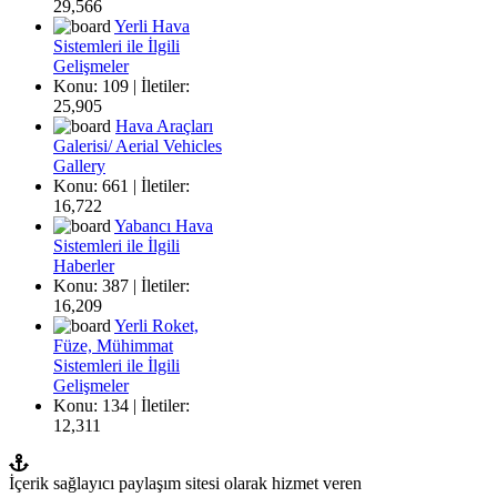
29,566
Yerli Hava
Sistemleri ile İlgili
Gelişmeler
Konu: 109 | İletiler:
25,905
Hava Araçları
Galerisi/ Aerial Vehicles
Gallery
Konu: 661 | İletiler:
16,722
Yabancı Hava
Sistemleri ile İlgili
Haberler
Konu: 387 | İletiler:
16,209
Yerli Roket,
Füze, Mühimmat
Sistemleri ile İlgili
Gelişmeler
Konu: 134 | İletiler:
12,311
İçerik sağlayıcı paylaşım sitesi olarak hizmet veren