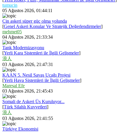
tumucin
05 Ağustos 2026, 01:44:11
Çin askeri süper güç olma yolunda
[
Genel Askeri Konular Ve Stratejik Değerlendirmeler
]
mehmet05
04 Ağustos 2026, 21:33:34
Tank Modernizasyonu
[
Yerli Kara Sistemleri ile İlgili Gelişmeler
]
浪人
03 Ağustos 2026, 21:47:31
KAAN 5. Nesil Savaş Uçağı Projesi
[
Yerli Hava Sistemleri ile İlgili Gelişmeler
]
Mareşal Efe
03 Ağustos 2026, 21:45:43
Somali de Askeri Üs Kuruluyor...
[
Türk Silahlı Kuvvetleri
]
浪人
03 Ağustos 2026, 21:41:55
Türkiye Ekonomisi