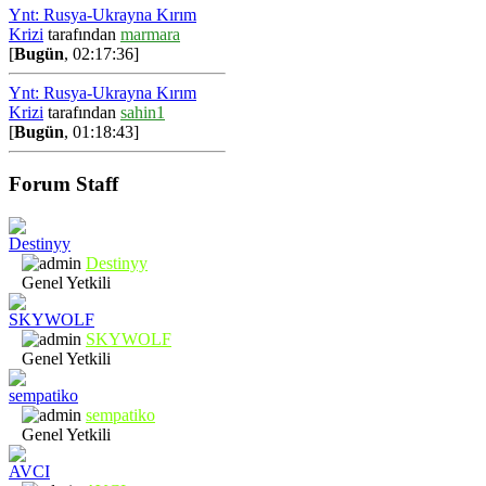
Ynt: Rusya-Ukrayna Kırım
Krizi
tarafından
marmara
[
Bugün
, 02:17:36]
Ynt: Rusya-Ukrayna Kırım
Krizi
tarafından
sahin1
[
Bugün
, 01:18:43]
Forum Staff
Destinyy
Genel Yetkili
SKYWOLF
Genel Yetkili
sempatiko
Genel Yetkili