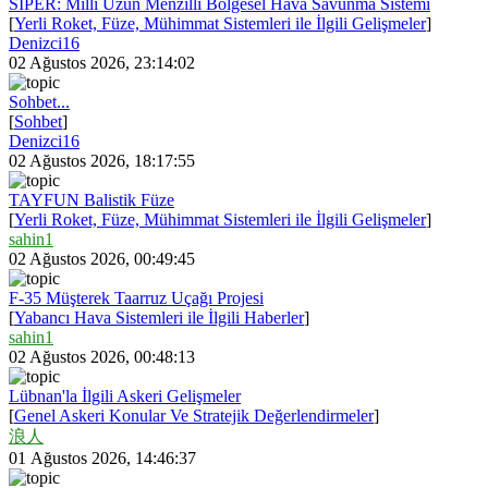
SİPER: Milli Uzun Menzilli Bölgesel Hava Savunma Sistemi
[
Yerli Roket, Füze, Mühimmat Sistemleri ile İlgili Gelişmeler
]
Denizci16
02 Ağustos 2026, 23:14:02
Sohbet...
[
Sohbet
]
Denizci16
02 Ağustos 2026, 18:17:55
TAYFUN Balistik Füze
[
Yerli Roket, Füze, Mühimmat Sistemleri ile İlgili Gelişmeler
]
sahin1
02 Ağustos 2026, 00:49:45
F-35 Müşterek Taarruz Uçağı Projesi
[
Yabancı Hava Sistemleri ile İlgili Haberler
]
sahin1
02 Ağustos 2026, 00:48:13
Lübnan'la İlgili Askeri Gelişmeler
[
Genel Askeri Konular Ve Stratejik Değerlendirmeler
]
浪人
01 Ağustos 2026, 14:46:37