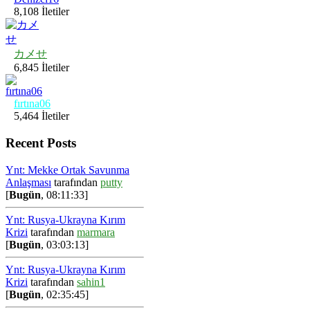
8,108 İletiler
カメせ
6,845 İletiler
fırtına06
5,464 İletiler
Recent Posts
Ynt: Mekke Ortak Savunma
Anlaşması
tarafından
putty
[
Bugün
, 08:11:33]
Ynt: Rusya-Ukrayna Kırım
Krizi
tarafından
marmara
[
Bugün
, 03:03:13]
Ynt: Rusya-Ukrayna Kırım
Krizi
tarafından
sahin1
[
Bugün
, 02:35:45]