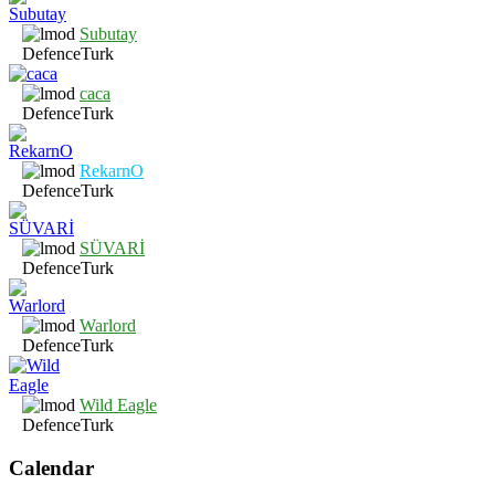
Subutay
DefenceTurk
caca
DefenceTurk
RekarnO
DefenceTurk
SÜVARİ
DefenceTurk
Warlord
DefenceTurk
Wild Eagle
DefenceTurk
Calendar