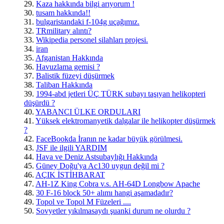
29.
Kaza hakkında bilgi arıyorum !
30.
tusam hakkında!!
31.
bulgaristandaki f-104g uçağımız.
32.
TRmilitary alıntı?
33.
Wikipedia personel silahları projesi.
34.
iran
35.
Afganistan Hakkında
36.
Havuzlama gemisi ?
37.
Balistik füzeyi düşürmek
38.
Taliban Hakkında
39.
1994-abd jetleri ÜÇ TÜRK subayı taşıyan helikopteri
düşürdü ?
40.
YABANCI ÜLKE ORDULARI
41.
Yüksek elektromanyetik dalgalar ile helikopter düşürmek
?
42.
FaceBookda İranın ne kadar büyük görülmesi.
43.
JSF ile ilgili YARDIM
44.
Hava ve Deniz Astsubaylığı Hakkında
45.
Güney Doğu'ya Ac130 uygun değil mi ?
46.
AÇIK İSTİHBARAT
47.
AH-1Z King Cobra v.s. AH-64D Longbow Apache
48.
30 F-16 block 50+ alımı hangi aşamadadır?
49.
Topol ve Topol M Füzeleri ....
50.
Sovyetler yıkılmasaydı şuanki durum ne olurdu ?