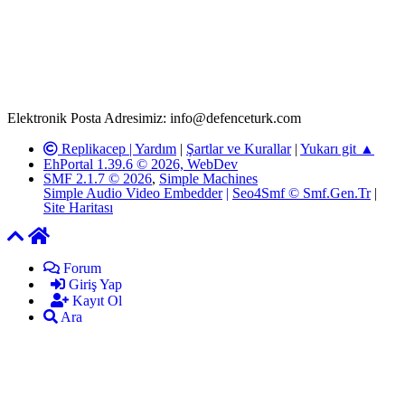
T.C.K'nın 125. Maddesine göre, yapılan gönderi (konu, yorum)
paylaşımlarının tüm sorumluluğu forum üyelerimize aittir.
defenceturk Forumuna iletilecek olan şikayetler, elektronik posta
adresimize gönderildikten en geç üç (3) iş günü içerisinde, ilgili
kanunlar ve yönetmelikler çerçevesinde tarafımızca incelenerek site
yöneticilerimiz tarafından gereken çalışmaların yapılmasının
ardından ilgili kişi ya da kuruma yazılı açıklama yapılacaktır.
Elektronik Posta Adresimiz: info@defenceturk.com
Replikacep |
Yardım
|
Şartlar ve Kurallar
|
Yukarı git ▲
EhPortal 1.39.6 © 2026, WebDev
SMF 2.1.7 © 2026
,
Simple Machines
Simple Audio Video Embedder
|
Seo4Smf © Smf.Gen.Tr
|
Site Haritası
Forum
Giriş Yap
Kayıt Ol
Ara