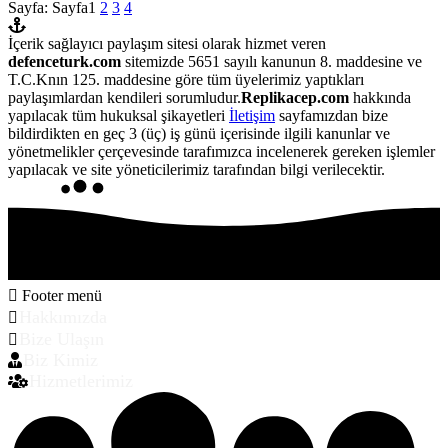
Sayfa:
Sayfa
1
2
3
4
İçerik sağlayıcı paylaşım sitesi olarak hizmet veren
defenceturk.com
sitemizde 5651 sayılı kanunun 8. maddesine ve
T.C.Knın 125. maddesine göre tüm üyelerimiz yaptıkları
paylaşımlardan kendileri sorumludur.
Replikacep.com
hakkında
yapılacak tüm hukuksal şikayetleri
İletişim
sayfamızdan bize
bildirdikten en geç 3 (üç) iş günü içerisinde ilgili kanunlar ve
yönetmelikler çerçevesinde tarafımızca incelenerek gereken işlemler
yapılacak ve site yöneticilerimiz tarafından bilgi verilecektir.
Footer menü
Hakkımızda
Bize Ulaşın
Biz Kimiz
Hizmetlerimiz