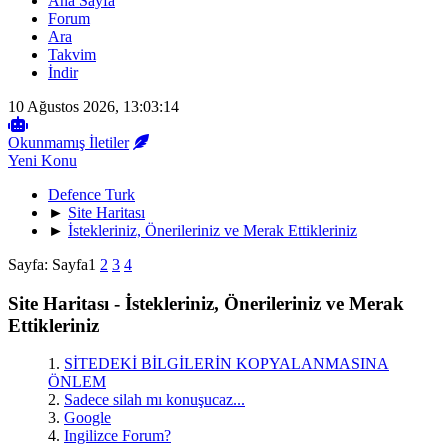
Ana Sayfa
Forum
Ara
Takvim
İndir
10 Ağustos 2026, 13:03:14
Okunmamış İletiler
Yeni Konu
Defence Turk
►
Site Haritası
►
İstekleriniz, Önerileriniz ve Merak Ettikleriniz
Sayfa:
Sayfa
1
2
3
4
Site Haritası - İstekleriniz, Önerileriniz ve Merak
Ettikleriniz
1.
SİTEDEKİ BİLGİLERİN KOPYALANMASINA
ÖNLEM
2.
Sadece silah mı konuşucaz...
3.
Google
4.
Ingilizce Forum?