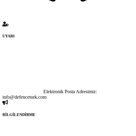
UYARI
defenceturk Forumuna eklenen ve farklı sitelere yönlendiren
bağlantı adreslerinden (linklerden) www.defenceturk.com sorumlu
tutulamaz. İnternet sitemizde, kaynak ya da bağlantı adresi(link)
göstermeksizin izinsiz bir şekilde yapılan her türlü haber ve bilgi
paylaşımı yasaktır. Forumumuzda izinsiz ve kaynak göstermeksizin
yapılan haber ve bilgi paylaşımlarından sadece eylemi gerçekleştiren
kişi sorumludur. Bu durumun mağduriyet yaratması hâlinde hak
sahibi olan kişi, kişiler ya da kurumların, bizlerle iletişime geçmesini
ivedilikle rica ederiz.
Elektronik Posta Adresimiz:
info@defenceturk.com
BİLGİLENDİRME
Rom ve medya haber sitesi olarak hizmet veren
www.defenceturk.com'
da, 5651 Sayılı Kanunun 8. Maddesine ve