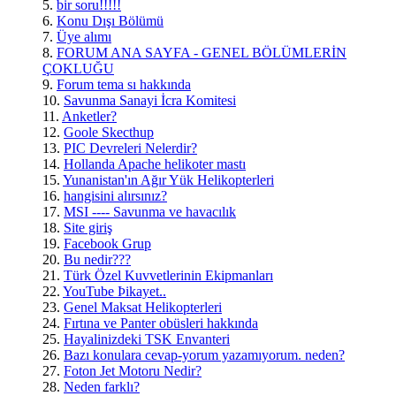
5.
bir soru!!!!!
6.
Konu Dışı Bölümü
7.
Üye alımı
8.
FORUM ANA SAYFA - GENEL BÖLÜMLERİN
ÇOKLUĞU
9.
Forum tema sı hakkında
10.
Savunma Sanayi İcra Komitesi
11.
Anketler?
12.
Goole Skecthup
13.
PIC Devreleri Nelerdir?
14.
Hollanda Apache helikoter mastı
15.
Yunanistan'ın Ağır Yük Helikopterleri
16.
hangisini alırsınız?
17.
MSI ---- Savunma ve havacılık
18.
Site giriş
19.
Facebook Grup
20.
Bu nedir???
21.
Türk Özel Kuvvetlerinin Ekipmanları
22.
YouTube Þikayet..
23.
Genel Maksat Helikopterleri
24.
Fırtına ve Panter obüsleri hakkında
25.
Hayalinizdeki TSK Envanteri
26.
Bazı konulara cevap-yorum yazamıyorum. neden?
27.
Foton Jet Motoru Nedir?
28.
Neden farklı?