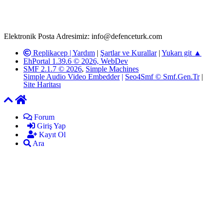
adresimize gönderildikten en geç üç (3) iş günü içerisinde, ilgili
kanunlar ve yönetmelikler çerçevesinde tarafımızca incelenerek site
yöneticilerimiz tarafından gereken çalışmaların yapılmasının
ardından ilgili kişi ya da kuruma yazılı açıklama yapılacaktır.
Elektronik Posta Adresimiz: info@defenceturk.com
Replikacep |
Yardım
|
Şartlar ve Kurallar
|
Yukarı git ▲
EhPortal 1.39.6 © 2026, WebDev
SMF 2.1.7 © 2026
,
Simple Machines
Simple Audio Video Embedder
|
Seo4Smf © Smf.Gen.Tr
|
Site Haritası
Forum
Giriş Yap
Kayıt Ol
Ara