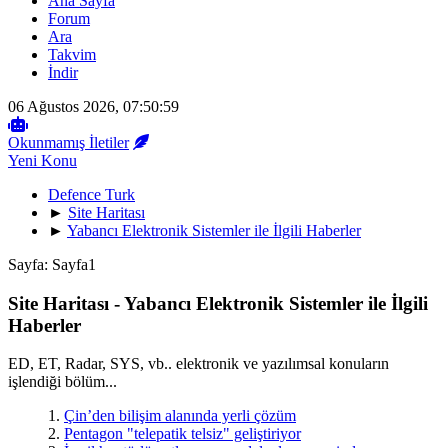
Ana Sayfa
Forum
Ara
Takvim
İndir
06 Ağustos 2026, 07:50:59
Okunmamış İletiler
Yeni Konu
Defence Turk
►
Site Haritası
►
Yabancı Elektronik Sistemler ile İlgili Haberler
Sayfa:
Sayfa
1
Site Haritası - Yabancı Elektronik Sistemler ile İlgili
Haberler
ED, ET, Radar, SYS, vb.. elektronik ve yazılımsal konuların
işlendiği bölüm...
1.
Çin’den bilişim alanında yerli çözüm
2.
Pentagon "telepatik telsiz" geliştiriyor