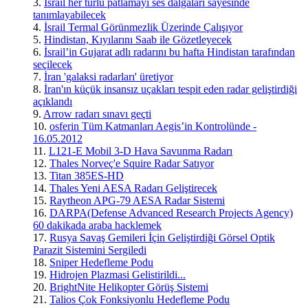
3.
İsrail her türlü patlamayı ses dalgaları sayesinde
tanımlayabilecek
4.
İsrail Termal Görünmezlik Üzerinde Çalışıyor
5.
Hindistan, Kıyılarını Saab ile Gözetleyecek
6.
İsrail’in Gujarat adlı radarını bu hafta Hindistan tarafından
seçilecek
7.
İran 'galaksi radarları' üretiyor
8.
İran'ın küçük insansız uçakları tespit eden radar geliştirdiği
açıklandı
9.
Arrow radarı sınavı geçti
10.
osferin Tüm Katmanları Aegis’in Kontrolünde -
16.05.2012
11.
L121-E Mobil 3-D Hava Savunma Radarı
12.
Thales Norveç'e Squire Radar Satıyor
13.
Titan 385ES-HD
14.
Thales Yeni AESA Radarı Geliştirecek
15.
Raytheon APG-79 AESA Radar Sistemi
16.
DARPA(Defense Advanced Research Projects Agency)
60 dakikada araba hacklemek
17.
Rusya Savaş Gemileri İçin Geliştirdiği Görsel Optik
Parazit Sistemini Sergiledi
18.
Sniper Hedefleme Podu
19.
Hidrojen Plazmasi Gelistirildi...
20.
BrightNite Helikopter Görüş Sistemi
21.
Talios Çok Fonksiyonlu Hedefleme Podu