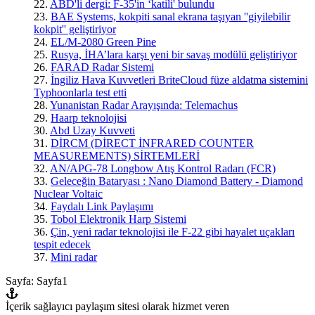
22.
ABD'li dergi: F-35'in ‘katili' bulundu
23.
BAE Systems, kokpiti sanal ekrana taşıyan ''giyilebilir
kokpit'' geliştiriyor
24.
EL/M-2080 Green Pine
25.
Rusya, İHA’lara karşı yeni bir savaş modülü geliştiriyor
26.
FARAD Radar Sistemi
27.
İngiliz Hava Kuvvetleri BriteCloud füze aldatma sistemini
Typhoonlarla test etti
28.
Yunanistan Radar Arayışında: Telemachus
29.
Haarp teknolojisi
30.
Abd Uzay Kuvveti
31.
DİRCM (DİRECT İNFRARED COUNTER
MEASUREMENTS) SİRTEMLERİ
32.
AN/APG-78 Longbow Atış Kontrol Radarı (FCR)
33.
Geleceğin Bataryası : Nano Diamond Battery - Diamond
Nuclear Voltaic
34.
Faydalı Link Paylaşımı
35.
Tobol Elektronik Harp Sistemi
36.
Çin, yeni radar teknolojisi ile F-22 gibi hayalet uçakları
tespit edecek
37.
Mini radar
Sayfa:
Sayfa
1
İçerik sağlayıcı paylaşım sitesi olarak hizmet veren