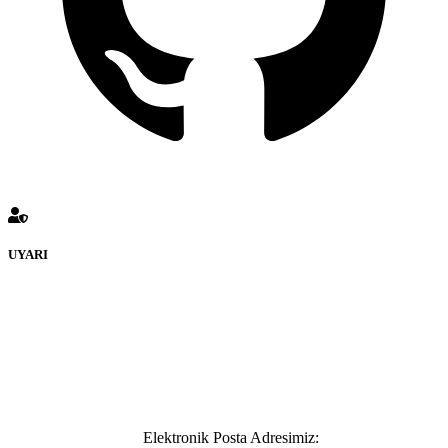
UYARI
defenceturk Forumuna eklenen ve farklı sitelere yönlendiren
bağlantı adreslerinden (linklerden) www.defenceturk.com sorumlu
tutulamaz. İnternet sitemizde, kaynak ya da bağlantı adresi(link)
göstermeksizin izinsiz bir şekilde yapılan her türlü haber ve bilgi
paylaşımı yasaktır. Forumumuzda izinsiz ve kaynak göstermeksizin
yapılan haber ve bilgi paylaşımlarından sadece eylemi gerçekleştiren
kişi sorumludur. Bu durumun mağduriyet yaratması hâlinde hak
sahibi olan kişi, kişiler ya da kurumların, bizlerle iletişime geçmesini
ivedilikle rica ederiz.
Elektronik Posta Adresimiz: