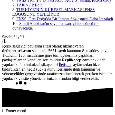
6.
FNSS TRT TV (FNSS ACV, ACV-S, Samur, PARS 6x6)
7.
TAÞINDI: Edit
8.
TÜRKİYE’NİN KÜRESEL MARKASI FNSS
LOGOSUNU YENİLİYOR
9.
FNSS, Orta Doğu’da Bir İhracat Sözleşmesi Daha İmzaladı
10.
'Suudi Arabistan'ın savunma sanayisinde öncü rol
oynayacağız'
Sayfa:
Sayfa
1
İçerik sağlayıcı paylaşım sitesi olarak hizmet veren
defenceturk.com
sitemizde 5651 sayılı kanunun 8. maddesine ve
T.C.Knın 125. maddesine göre tüm üyelerimiz yaptıkları
paylaşımlardan kendileri sorumludur.
Replikacep.com
hakkında
yapılacak tüm hukuksal şikayetleri
İletişim
sayfamızdan bize
bildirdikten en geç 3 (üç) iş günü içerisinde ilgili kanunlar ve
yönetmelikler çerçevesinde tarafımızca incelenerek gereken işlemler
yapılacak ve site yöneticilerimiz tarafından bilgi verilecektir.
Footer menü