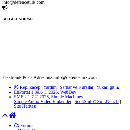
info@defenceturk.com
BİLGİLENDİRME
Rom ve medya haber sitesi olarak hizmet veren
www.defenceturk.com'
da, 5651 Sayılı Kanunun 8. Maddesine ve
T.C.K'nın 125. Maddesine göre, yapılan gönderi (konu, yorum)
paylaşımlarının tüm sorumluluğu forum üyelerimize aittir.
defenceturk Forumuna iletilecek olan şikayetler, elektronik posta
adresimize gönderildikten en geç üç (3) iş günü içerisinde, ilgili
kanunlar ve yönetmelikler çerçevesinde tarafımızca incelenerek site
yöneticilerimiz tarafından gereken çalışmaların yapılmasının
ardından ilgili kişi ya da kuruma yazılı açıklama yapılacaktır.
Elektronik Posta Adresimiz: info@defenceturk.com
Replikacep |
Yardım
|
Şartlar ve Kurallar
|
Yukarı git ▲
EhPortal 1.39.6 © 2026, WebDev
SMF 2.1.7 © 2026
,
Simple Machines
Simple Audio Video Embedder
|
Seo4Smf © Smf.Gen.Tr
|
Site Haritası
Forum