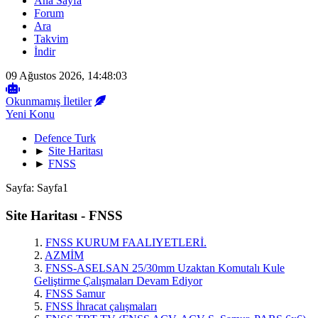
Ana Sayfa
Forum
Ara
Takvim
İndir
09 Ağustos 2026, 14:48:03
Okunmamış İletiler
Yeni Konu
Defence Turk
►
Site Haritası
►
FNSS
Sayfa:
Sayfa
1
Site Haritası - FNSS
1.
FNSS KURUM FAALIYETLERİ.
2.
AZMİM
3.
FNSS-ASELSAN 25/30mm Uzaktan Komutalı Kule
Geliştirme Çalışmaları Devam Ediyor
4.
FNSS Samur
5.
FNSS İhracat çalışmaları