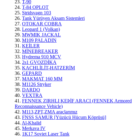
23.
T-90
24.
T-84 OPLOT
25.
Stridsvagn 103
26.
Tank Yürüyen Aksam Sistemleri
27.
OTOKAR COBRA
28.
Leopard 1 (Volkan)
29.
MWMIK JACKAL
30.
M109 PALADIN
31.
KEİLER
32.
MİNEBREAKER
33.
Hydrema 910 MCV
34.
2s1 GVOZDİKA
35.
KACHLİLİT-HATZERİM
36.
GEPARD
37.
MAKMAT 160 MM
38.
M1126 Stryker
39.
DARDO
40.
VEXTRA
41.
FENNEK ZIRHLI KEÞİF ARACI (FENNEK Armored
Reconnaissance Vehicle)
42.
M113,ZPT,ZMA araçlarımız
43.
FNSS SAMUR [Yüzücü Hücum Köprüsü]
44.
Al-Khalid
45.
Merkava IV
46.
1K17 Soviet Laser Tank