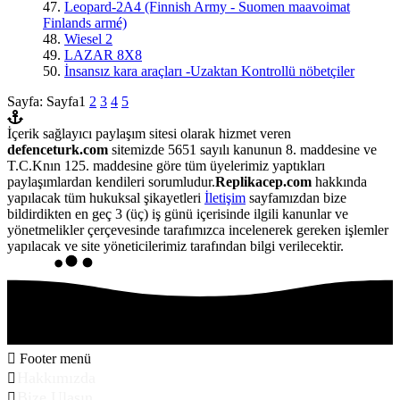
47.
Leopard-2A4 (Finnish Army - Suomen maavoimat
Finlands armé)
48.
Wiesel 2
49.
LAZAR 8X8
50.
İnsansız kara araçları -Uzaktan Kontrollü nöbetçiler
Sayfa:
Sayfa
1
2
3
4
5
İçerik sağlayıcı paylaşım sitesi olarak hizmet veren
defenceturk.com
sitemizde 5651 sayılı kanunun 8. maddesine ve
T.C.Knın 125. maddesine göre tüm üyelerimiz yaptıkları
paylaşımlardan kendileri sorumludur.
Replikacep.com
hakkında
yapılacak tüm hukuksal şikayetleri
İletişim
sayfamızdan bize
bildirdikten en geç 3 (üç) iş günü içerisinde ilgili kanunlar ve
yönetmelikler çerçevesinde tarafımızca incelenerek gereken işlemler
yapılacak ve site yöneticilerimiz tarafından bilgi verilecektir.
Footer menü
Hakkımızda
Bize Ulaşın