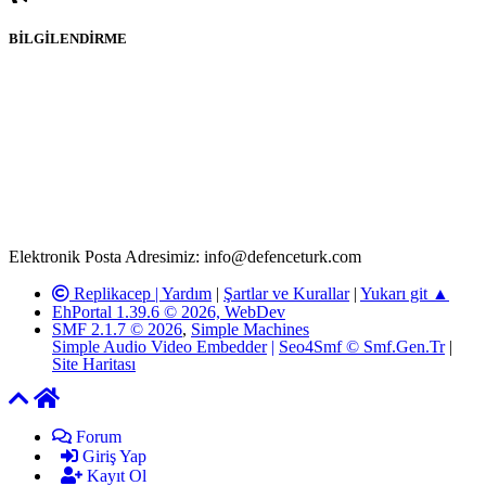
BİLGİLENDİRME
Rom ve medya haber sitesi olarak hizmet veren
www.defenceturk.com'
da, 5651 Sayılı Kanunun 8. Maddesine ve
T.C.K'nın 125. Maddesine göre, yapılan gönderi (konu, yorum)
paylaşımlarının tüm sorumluluğu forum üyelerimize aittir.
defenceturk Forumuna iletilecek olan şikayetler, elektronik posta
adresimize gönderildikten en geç üç (3) iş günü içerisinde, ilgili
kanunlar ve yönetmelikler çerçevesinde tarafımızca incelenerek site
yöneticilerimiz tarafından gereken çalışmaların yapılmasının
ardından ilgili kişi ya da kuruma yazılı açıklama yapılacaktır.
Elektronik Posta Adresimiz: info@defenceturk.com
Replikacep |
Yardım
|
Şartlar ve Kurallar
|
Yukarı git ▲
EhPortal 1.39.6 © 2026, WebDev
SMF 2.1.7 © 2026
,
Simple Machines
Simple Audio Video Embedder
|
Seo4Smf © Smf.Gen.Tr
|
Site Haritası
Forum
Giriş Yap
Kayıt Ol