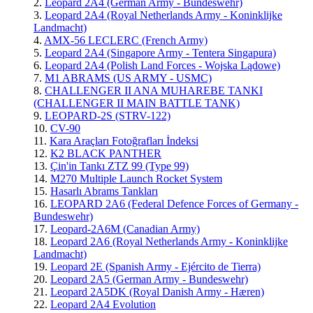
2.
Leopard 2A4 (German Army - Bundeswehr)
3.
Leopard 2A4 (Royal Netherlands Army - Koninklijke
Landmacht)
4.
AMX-56 LECLERC (French Army)
5.
Leopard 2A4 (Singapore Army - Tentera Singapura)
6.
Leopard 2A4 (Polish Land Forces - Wojska Lądowe)
7.
M1 ABRAMS (US ARMY - USMC)
8.
CHALLENGER II ANA MUHAREBE TANKI
(CHALLENGER II MAIN BATTLE TANK)
9.
LEOPARD-2S (STRV-122)
10.
CV-90
11.
Kara Araçları Fotoğrafları İndeksi
12.
K2 BLACK PANTHER
13.
Çin'in Tankı ZTZ 99 (Type 99)
14.
M270 Multiple Launch Rocket System
15.
Hasarlı Abrams Tankları
16.
LEOPARD 2A6 (Federal Defence Forces of Germany -
Bundeswehr)
17.
Leopard-2A6M (Canadian Army)
18.
Leopard 2A6 (Royal Netherlands Army - Koninklijke
Landmacht)
19.
Leopard 2E (Spanish Army - Ejército de Tierra)
20.
Leopard 2A5 (German Army - Bundeswehr)
21.
Leopard 2A5DK (Royal Danish Army - Hæren)
22.
Leopard 2A4 Evolution