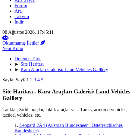
Ana Sayfa
Forum
Ara
Takvim
İndir
08 Ağustos 2026, 17:45:11
Okunmamış İletiler
Yeni Konu
Defence Turk
►
Site Haritası
►
Kara Araçları Galerisi/ Land Vehicles Galllery
Sayfa:
Sayfa
1
2
3
4
5
Site Haritası - Kara Araçları Galerisi/ Land Vehicles
Galllery
Tanklar, Zırhlı araçlar, taktik araçlar vs... Tanks, armored vehicles,
tactical vehicles, etc.
1.
Leopard 2A4 (Austrian Bundesheer - Österreichisches
Bundesheer)