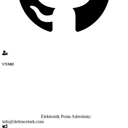
UYARI
defenceturk Forumuna eklenen ve farklı sitelere yönlendiren
bağlantı adreslerinden (linklerden) www.defenceturk.com sorumlu
tutulamaz. İnternet sitemizde, kaynak ya da bağlantı adresi(link)
göstermeksizin izinsiz bir şekilde yapılan her türlü haber ve bilgi
paylaşımı yasaktır. Forumumuzda izinsiz ve kaynak göstermeksizin
yapılan haber ve bilgi paylaşımlarından sadece eylemi gerçekleştiren
kişi sorumludur. Bu durumun mağduriyet yaratması hâlinde hak
sahibi olan kişi, kişiler ya da kurumların, bizlerle iletişime geçmesini
ivedilikle rica ederiz.
Elektronik Posta Adresimiz:
info@defenceturk.com