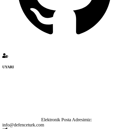
UYARI
defenceturk Forumuna eklenen ve farklı sitelere yönlendiren
bağlantı adreslerinden (linklerden) www.defenceturk.com sorumlu
tutulamaz. İnternet sitemizde, kaynak ya da bağlantı adresi(link)
göstermeksizin izinsiz bir şekilde yapılan her türlü haber ve bilgi
paylaşımı yasaktır. Forumumuzda izinsiz ve kaynak göstermeksizin
yapılan haber ve bilgi paylaşımlarından sadece eylemi gerçekleştiren
kişi sorumludur. Bu durumun mağduriyet yaratması hâlinde hak
sahibi olan kişi, kişiler ya da kurumların, bizlerle iletişime geçmesini
ivedilikle rica ederiz.
Elektronik Posta Adresimiz:
info@defenceturk.com