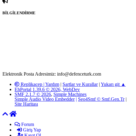
BİLGİLENDİRME
Rom ve medya haber sitesi olarak hizmet veren
www.defenceturk.com'
da, 5651 Sayılı Kanunun 8. Maddesine ve
T.C.K'nın 125. Maddesine göre, yapılan gönderi (konu, yorum)
paylaşımlarının tüm sorumluluğu forum üyelerimize aittir.
defenceturk Forumuna iletilecek olan şikayetler, elektronik posta
adresimize gönderildikten en geç üç (3) iş günü içerisinde, ilgili
kanunlar ve yönetmelikler çerçevesinde tarafımızca incelenerek site
yöneticilerimiz tarafından gereken çalışmaların yapılmasının
ardından ilgili kişi ya da kuruma yazılı açıklama yapılacaktır.
Elektronik Posta Adresimiz: info@defenceturk.com
Replikacep |
Yardım
|
Şartlar ve Kurallar
|
Yukarı git ▲
EhPortal 1.39.6 © 2026, WebDev
SMF 2.1.7 © 2026
,
Simple Machines
Simple Audio Video Embedder
|
Seo4Smf © Smf.Gen.Tr
|
Site Haritası
Forum
Giriş Yap
Kayıt Ol