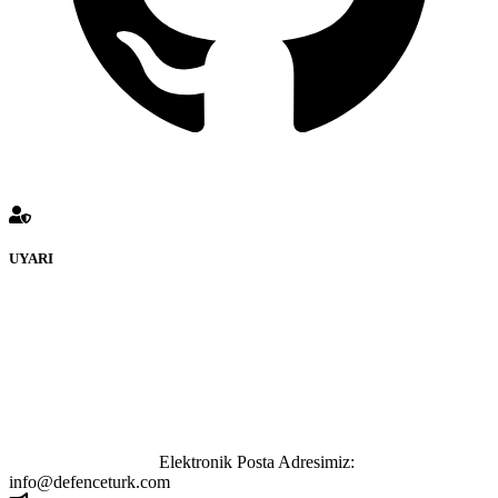
UYARI
defenceturk Forumuna eklenen ve farklı sitelere yönlendiren
bağlantı adreslerinden (linklerden) www.defenceturk.com sorumlu
tutulamaz. İnternet sitemizde, kaynak ya da bağlantı adresi(link)
göstermeksizin izinsiz bir şekilde yapılan her türlü haber ve bilgi
paylaşımı yasaktır. Forumumuzda izinsiz ve kaynak göstermeksizin
yapılan haber ve bilgi paylaşımlarından sadece eylemi gerçekleştiren
kişi sorumludur. Bu durumun mağduriyet yaratması hâlinde hak
sahibi olan kişi, kişiler ya da kurumların, bizlerle iletişime geçmesini
ivedilikle rica ederiz.
Elektronik Posta Adresimiz:
info@defenceturk.com