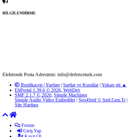
BİLGİLENDİRME
Rom ve medya haber sitesi olarak hizmet veren
www.defenceturk.com'
da, 5651 Sayılı Kanunun 8. Maddesine ve
T.C.K'nın 125. Maddesine göre, yapılan gönderi (konu, yorum)
paylaşımlarının tüm sorumluluğu forum üyelerimize aittir.
defenceturk Forumuna iletilecek olan şikayetler, elektronik posta
adresimize gönderildikten en geç üç (3) iş günü içerisinde, ilgili
kanunlar ve yönetmelikler çerçevesinde tarafımızca incelenerek site
yöneticilerimiz tarafından gereken çalışmaların yapılmasının
ardından ilgili kişi ya da kuruma yazılı açıklama yapılacaktır.
Elektronik Posta Adresimiz: info@defenceturk.com
Replikacep |
Yardım
|
Şartlar ve Kurallar
|
Yukarı git ▲
EhPortal 1.39.6 © 2026, WebDev
SMF 2.1.7 © 2026
,
Simple Machines
Simple Audio Video Embedder
|
Seo4Smf © Smf.Gen.Tr
|
Site Haritası
Forum
Giriş Yap
Kayıt Ol