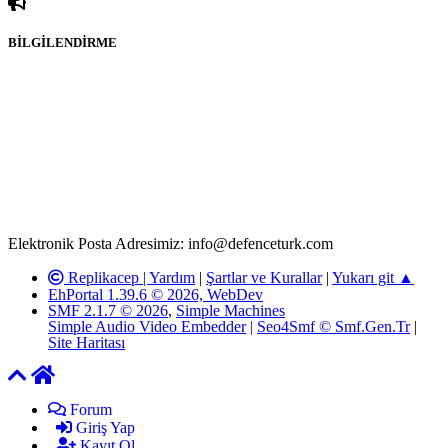
BİLGİLENDİRME
Rom ve medya haber sitesi olarak hizmet veren
www.defenceturk.com'
da, 5651 Sayılı Kanunun 8. Maddesine ve
T.C.K'nın 125. Maddesine göre, yapılan gönderi (konu, yorum)
paylaşımlarının tüm sorumluluğu forum üyelerimize aittir.
defenceturk Forumuna iletilecek olan şikayetler, elektronik posta
adresimize gönderildikten en geç üç (3) iş günü içerisinde, ilgili
kanunlar ve yönetmelikler çerçevesinde tarafımızca incelenerek site
yöneticilerimiz tarafından gereken çalışmaların yapılmasının
ardından ilgili kişi ya da kuruma yazılı açıklama yapılacaktır.
Elektronik Posta Adresimiz: info@defenceturk.com
Replikacep |
Yardım
|
Şartlar ve Kurallar
|
Yukarı git ▲
EhPortal 1.39.6 © 2026, WebDev
SMF 2.1.7 © 2026
,
Simple Machines
Simple Audio Video Embedder
|
Seo4Smf © Smf.Gen.Tr
|
Site Haritası
Forum
Giriş Yap
Kayıt Ol