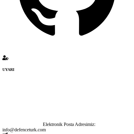
UYARI
defenceturk Forumuna eklenen ve farklı sitelere yönlendiren
bağlantı adreslerinden (linklerden) www.defenceturk.com sorumlu
tutulamaz. İnternet sitemizde, kaynak ya da bağlantı adresi(link)
göstermeksizin izinsiz bir şekilde yapılan her türlü haber ve bilgi
paylaşımı yasaktır. Forumumuzda izinsiz ve kaynak göstermeksizin
yapılan haber ve bilgi paylaşımlarından sadece eylemi gerçekleştiren
kişi sorumludur. Bu durumun mağduriyet yaratması hâlinde hak
sahibi olan kişi, kişiler ya da kurumların, bizlerle iletişime geçmesini
ivedilikle rica ederiz.
Elektronik Posta Adresimiz:
info@defenceturk.com