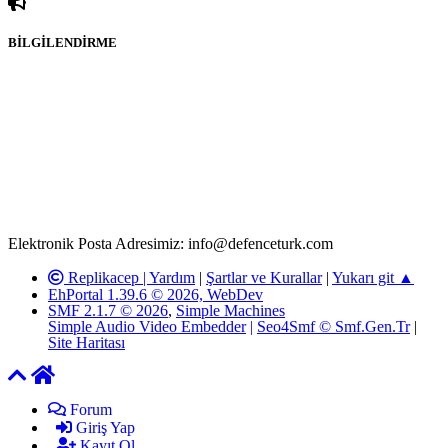
BİLGİLENDİRME
Rom ve medya haber sitesi olarak hizmet veren
www.defenceturk.com'
da, 5651 Sayılı Kanunun 8. Maddesine ve
T.C.K'nın 125. Maddesine göre, yapılan gönderi (konu, yorum)
paylaşımlarının tüm sorumluluğu forum üyelerimize aittir.
defenceturk Forumuna iletilecek olan şikayetler, elektronik posta
adresimize gönderildikten en geç üç (3) iş günü içerisinde, ilgili
kanunlar ve yönetmelikler çerçevesinde tarafımızca incelenerek site
yöneticilerimiz tarafından gereken çalışmaların yapılmasının
ardından ilgili kişi ya da kuruma yazılı açıklama yapılacaktır.
Elektronik Posta Adresimiz: info@defenceturk.com
Replikacep |
Yardım
|
Şartlar ve Kurallar
|
Yukarı git ▲
EhPortal 1.39.6 © 2026, WebDev
SMF 2.1.7 © 2026
,
Simple Machines
Simple Audio Video Embedder
|
Seo4Smf © Smf.Gen.Tr
|
Site Haritası
Forum
Giriş Yap
Kayıt Ol