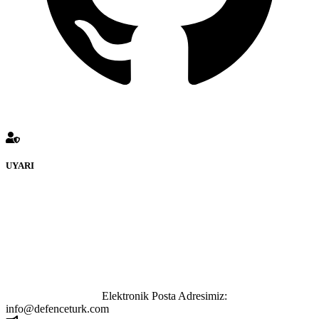
UYARI
defenceturk Forumuna eklenen ve farklı sitelere yönlendiren
bağlantı adreslerinden (linklerden) www.defenceturk.com sorumlu
tutulamaz. İnternet sitemizde, kaynak ya da bağlantı adresi(link)
göstermeksizin izinsiz bir şekilde yapılan her türlü haber ve bilgi
paylaşımı yasaktır. Forumumuzda izinsiz ve kaynak göstermeksizin
yapılan haber ve bilgi paylaşımlarından sadece eylemi gerçekleştiren
kişi sorumludur. Bu durumun mağduriyet yaratması hâlinde hak
sahibi olan kişi, kişiler ya da kurumların, bizlerle iletişime geçmesini
ivedilikle rica ederiz.
Elektronik Posta Adresimiz:
info@defenceturk.com