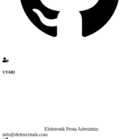
UYARI
defenceturk Forumuna eklenen ve farklı sitelere yönlendiren
bağlantı adreslerinden (linklerden) www.defenceturk.com sorumlu
tutulamaz. İnternet sitemizde, kaynak ya da bağlantı adresi(link)
göstermeksizin izinsiz bir şekilde yapılan her türlü haber ve bilgi
paylaşımı yasaktır. Forumumuzda izinsiz ve kaynak göstermeksizin
yapılan haber ve bilgi paylaşımlarından sadece eylemi gerçekleştiren
kişi sorumludur. Bu durumun mağduriyet yaratması hâlinde hak
sahibi olan kişi, kişiler ya da kurumların, bizlerle iletişime geçmesini
ivedilikle rica ederiz.
Elektronik Posta Adresimiz:
info@defenceturk.com