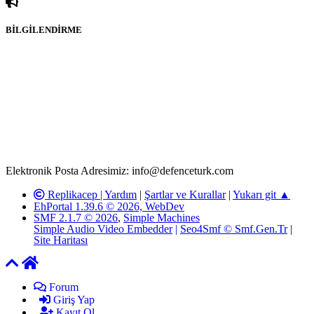
BİLGİLENDİRME
Rom ve medya haber sitesi olarak hizmet veren
www.defenceturk.com'
da, 5651 Sayılı Kanunun 8. Maddesine ve
T.C.K'nın 125. Maddesine göre, yapılan gönderi (konu, yorum)
paylaşımlarının tüm sorumluluğu forum üyelerimize aittir.
defenceturk Forumuna iletilecek olan şikayetler, elektronik posta
adresimize gönderildikten en geç üç (3) iş günü içerisinde, ilgili
kanunlar ve yönetmelikler çerçevesinde tarafımızca incelenerek site
yöneticilerimiz tarafından gereken çalışmaların yapılmasının
ardından ilgili kişi ya da kuruma yazılı açıklama yapılacaktır.
Elektronik Posta Adresimiz: info@defenceturk.com
Replikacep |
Yardım
|
Şartlar ve Kurallar
|
Yukarı git ▲
EhPortal 1.39.6 © 2026, WebDev
SMF 2.1.7 © 2026
,
Simple Machines
Simple Audio Video Embedder
|
Seo4Smf © Smf.Gen.Tr
|
Site Haritası
Forum
Giriş Yap
Kayıt Ol