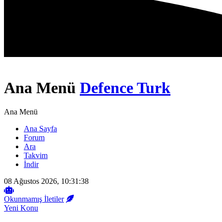
Ana Menü
Defence Turk
Ana Menü
Ana Sayfa
Forum
Ara
Takvim
İndir
08 Ağustos 2026, 10:31:38
Okunmamış İletiler
Yeni Konu