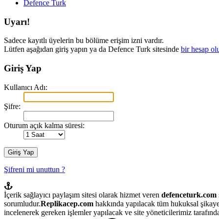
Defence Turk
Uyarı!
Sadece kayıtlı üyelerin bu bölüme erişim izni vardır.
Lütfen aşağıdan giriş yapın ya da Defence Turk sitesinde
bir hesap ol
Giriş Yap
Kullanıcı Adı:
Şifre:
Oturum açık kalma süresi:
Şifreni mi unuttun ?
İçerik sağlayıcı paylaşım sitesi olarak hizmet veren
defenceturk.com
sorumludur.
Replikacep.com
hakkında yapılacak tüm hukuksal şikaye
incelenerek gereken işlemler yapılacak ve site yöneticilerimiz tarafından