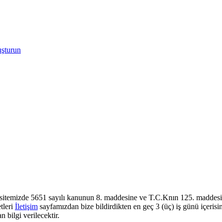
uşturun
sitemizde 5651 sayılı kanunun 8. maddesine ve T.C.Knın 125. maddesine
tleri
İletişim
sayfamızdan bize bildirdikten en geç 3 (üç) iş günü içerisi
 bilgi verilecektir.