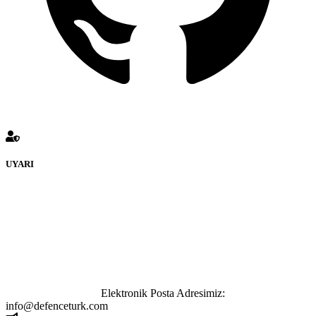
UYARI
defenceturk Forumuna eklenen ve farklı sitelere yönlendiren
bağlantı adreslerinden (linklerden) www.defenceturk.com sorumlu
tutulamaz. İnternet sitemizde, kaynak ya da bağlantı adresi(link)
göstermeksizin izinsiz bir şekilde yapılan her türlü haber ve bilgi
paylaşımı yasaktır. Forumumuzda izinsiz ve kaynak göstermeksizin
yapılan haber ve bilgi paylaşımlarından sadece eylemi gerçekleştiren
kişi sorumludur. Bu durumun mağduriyet yaratması hâlinde hak
sahibi olan kişi, kişiler ya da kurumların, bizlerle iletişime geçmesini
ivedilikle rica ederiz.
Elektronik Posta Adresimiz:
info@defenceturk.com