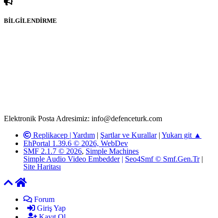
BİLGİLENDİRME
Rom ve medya haber sitesi olarak hizmet veren
www.defenceturk.com'
da, 5651 Sayılı Kanunun 8. Maddesine ve
T.C.K'nın 125. Maddesine göre, yapılan gönderi (konu, yorum)
paylaşımlarının tüm sorumluluğu forum üyelerimize aittir.
defenceturk Forumuna iletilecek olan şikayetler, elektronik posta
adresimize gönderildikten en geç üç (3) iş günü içerisinde, ilgili
kanunlar ve yönetmelikler çerçevesinde tarafımızca incelenerek site
yöneticilerimiz tarafından gereken çalışmaların yapılmasının
ardından ilgili kişi ya da kuruma yazılı açıklama yapılacaktır.
Elektronik Posta Adresimiz: info@defenceturk.com
Replikacep |
Yardım
|
Şartlar ve Kurallar
|
Yukarı git ▲
EhPortal 1.39.6 © 2026, WebDev
SMF 2.1.7 © 2026
,
Simple Machines
Simple Audio Video Embedder
|
Seo4Smf © Smf.Gen.Tr
|
Site Haritası
Forum
Giriş Yap
Kayıt Ol