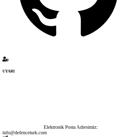
UYARI
defenceturk Forumuna eklenen ve farklı sitelere yönlendiren
bağlantı adreslerinden (linklerden) www.defenceturk.com sorumlu
tutulamaz. İnternet sitemizde, kaynak ya da bağlantı adresi(link)
göstermeksizin izinsiz bir şekilde yapılan her türlü haber ve bilgi
paylaşımı yasaktır. Forumumuzda izinsiz ve kaynak göstermeksizin
yapılan haber ve bilgi paylaşımlarından sadece eylemi gerçekleştiren
kişi sorumludur. Bu durumun mağduriyet yaratması hâlinde hak
sahibi olan kişi, kişiler ya da kurumların, bizlerle iletişime geçmesini
ivedilikle rica ederiz.
Elektronik Posta Adresimiz:
info@defenceturk.com