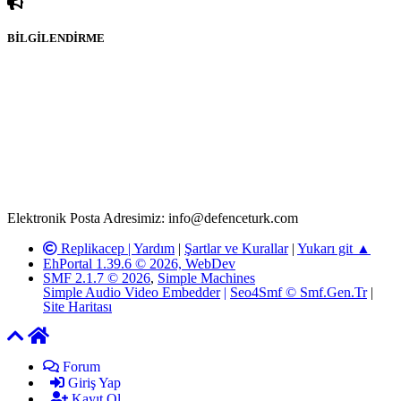
BİLGİLENDİRME
Rom ve medya haber sitesi olarak hizmet veren
www.defenceturk.com'
da, 5651 Sayılı Kanunun 8. Maddesine ve
T.C.K'nın 125. Maddesine göre, yapılan gönderi (konu, yorum)
paylaşımlarının tüm sorumluluğu forum üyelerimize aittir.
defenceturk Forumuna iletilecek olan şikayetler, elektronik posta
adresimize gönderildikten en geç üç (3) iş günü içerisinde, ilgili
kanunlar ve yönetmelikler çerçevesinde tarafımızca incelenerek site
yöneticilerimiz tarafından gereken çalışmaların yapılmasının
ardından ilgili kişi ya da kuruma yazılı açıklama yapılacaktır.
Elektronik Posta Adresimiz: info@defenceturk.com
Replikacep |
Yardım
|
Şartlar ve Kurallar
|
Yukarı git ▲
EhPortal 1.39.6 © 2026, WebDev
SMF 2.1.7 © 2026
,
Simple Machines
Simple Audio Video Embedder
|
Seo4Smf © Smf.Gen.Tr
|
Site Haritası
Forum
Giriş Yap
Kayıt Ol