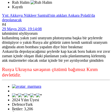
Ruh Halim
Kayıtlı
Ynt: Akkuyu Nükleer Santrali'nin atıkları Ankara Polatlı'da
depolanacak
#4
29 Mayıs 2026, 19:14:08
tahminimi söylüyorum
kullanılmış yakıtı yani uranyum plutonyuma başka bir şeylerede
dönüşüyor o yakıtı Rusya alır götürür zaten kendi santrali uranyum
atığınıda atom bombası yapalım diye bize bırakmaz
Ankara'da depolayacağımız şeylerde kap kacak boru bakım ıvır zıvır
zaman içinde oluşan illaki planlanan yada planlanmamış kirlenmiş
atık malzemeler olacak onlar içinde bir yer ayrılıyordur şimdiden
Rusya Ukrayna savaşının çözümü bağımsız Kırım
devletidir.
2024 Yılın Üyesi
DefenceTurk
İletiler: 3,206