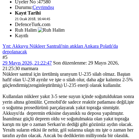
Üyeler No :47580
Durumu:
Çevrimdışı
Kayıt Tarihi
21 Ocak 2018, 16:44:45
DefenceTurk.com
Ruh Halim
Kayıtlı
Ynt: Akkuyu Nükleer Santrali'nin atıkları Ankara Polatlı'da
depolanacak
#5
29 Mayıs 2026, 21:22:47
Son düzenlenme
: 29 Mayıs 2026,
21:25:30 marmara
Nükleer santral için üretilmiş uranyum U-235 silah olmaz. Baştan
hafif olan U-238 ayrılır ve işte o silah olur, daha ağır kalıntısı 2-5%
güçlendirmiş(zenginleştirilmiş) U-235 enerji olarak kullanılır.
Kullanılan nükleer yakıt 3-5 sene suyun içinde soğutulduktan sonra
yerin altına gömülür. Çernobil'de sadece reaktör patlaması değil,işte
o soğutma prosedürünü parçalayarak yakıt toprağa sinmiştir.
Akkuyu'da depremin etkisine dayanıklı su deposu yapılmıştır.
İnanılmaz güçlü deprem oldu ve soğutulmakta olan yakıt toprağa
karıştı mı işte o zaman Serkan'ın dediği gibi gözünüz aydın olacak.
Yeraltı suların etkisi ile nehir, göl sularına ulaştı mı işte o zaman her
tarafın aydın olacak. Ancak bu dediklerim milliyonda bir olasılık.