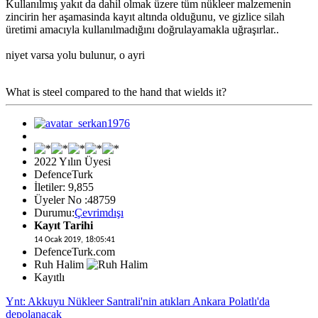
Kullanılmış yakıt da dahil olmak üzere tüm nükleer malzemenin
zincirin her aşamasinda kayıt altında olduğunu, ve gizlice silah
üretimi amacıyla kullanılmadığını doğrulayamakla uğraşırlar..
niyet varsa yolu bulunur, o ayri
What is steel compared to the hand that wields it?
2022 Yılın Üyesi
DefenceTurk
İletiler: 9,855
Üyeler No :48759
Durumu:
Çevrimdışı
Kayıt Tarihi
14 Ocak 2019, 18:05:41
DefenceTurk.com
Ruh Halim
Kayıtlı
Ynt: Akkuyu Nükleer Santrali'nin atıkları Ankara Polatlı'da
depolanacak