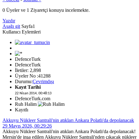
0 Üyeler ve 1 Ziyaretçi konuyu incelemekte.
Yazdır
Aşağı git
Sayfa
1
Kullanıcı Eylemleri
DefenceTurk
DefenceTurk
İletiler: 2,898
Üyeler No :41288
Durumu:
Çevrimdışı
Kayıt Tarihi
22 Nisan 2014, 00:48:13
DefenceTurk.com
Ruh Halim
Kayıtlı
Akkuyu Nükleer Santrali'nin atıkları Ankara Polatlı'da depolanacak
29 Mayıs 2026, 00:29:26
Akkuyu Nükleer Santrali'nin atıkları Ankara Polatlı'da depolanacak!
Mersin'de inşa edilen Akkuyu Nükleer Santrali'nden çıkacak nükleer