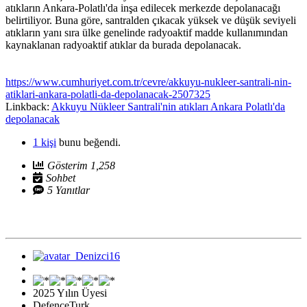
atıkların Ankara-Polatlı'da inşa edilecek merkezde depolanacağı
belirtiliyor. Buna göre, santralden çıkacak yüksek ve düşük seviyeli
atıkların yanı sıra ülke genelinde radyoaktif madde kullanımından
kaynaklanan radyoaktif atıklar da burada depolanacak.
https://www.cumhuriyet.com.tr/cevre/akkuyu-nukleer-santrali-nin-
atiklari-ankara-polatli-da-depolanacak-2507325
Linkback:
Akkuyu Nükleer Santrali'nin atıkları Ankara Polatlı'da
depolanacak
1 kişi
bunu beğendi.
Gösterim 1,258
Sohbet
5 Yanıtlar
2025 Yılın Üyesi
DefenceTurk