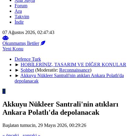
Ana Sayfa
Forum
Ara
Takvim
İndir
07 Ağustos 2026, 02:47:43
Okunmamış İletiler
Yeni Konu
Defence Turk
►
HOBİLERİNİZ, TASARIM VE DİĞER KONULAR
►
Sohbet
(Moderatör:
Reconnaissance
)
►
Akkuyu Nükleer Santrali'nin atıkları Ankara Polatlı'da
depolanacak
T
Akkuyu Nükleer Santrali'nin atıkları
Ankara Polatlı'da depolanacak
Başlatan tumucin, 29 Mayıs 2026, 00:29:26
« önceki
-
sonraki »