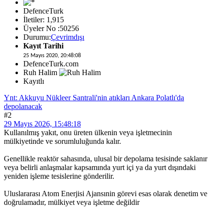
DefenceTurk
İletiler: 1,915
Üyeler No :50256
Durumu:
Çevrimdışı
Kayıt Tarihi
25 Mayıs 2020, 20:48:08
DefenceTurk.com
Ruh Halim
Kayıtlı
Ynt: Akkuyu Nükleer Santrali'nin atıkları Ankara Polatlı'da
depolanacak
#2
29 Mayıs 2026, 15:48:18
Kullanılmış yakıt, onu üreten ülkenin veya işletmecinin
mülkiyetinde ve sorumluluğunda kalır.
Genellikle reaktör sahasında, ulusal bir depolama tesisinde saklanır
veya belirli anlaşmalar kapsamında yurt içi ya da yurt dışındaki
yeniden işleme tesislerine gönderilir.
Uluslararası Atom Enerjisi Ajansınin görevi esas olarak denetim ve
doğrulamadır, mülkiyet veya işletme değildir