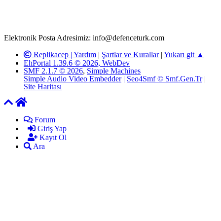
adresimize gönderildikten en geç üç (3) iş günü içerisinde, ilgili
kanunlar ve yönetmelikler çerçevesinde tarafımızca incelenerek site
yöneticilerimiz tarafından gereken çalışmaların yapılmasının
ardından ilgili kişi ya da kuruma yazılı açıklama yapılacaktır.
Elektronik Posta Adresimiz: info@defenceturk.com
Replikacep |
Yardım
|
Şartlar ve Kurallar
|
Yukarı git ▲
EhPortal 1.39.6 © 2026, WebDev
SMF 2.1.7 © 2026
,
Simple Machines
Simple Audio Video Embedder
|
Seo4Smf © Smf.Gen.Tr
|
Site Haritası
Forum
Giriş Yap
Kayıt Ol
Ara