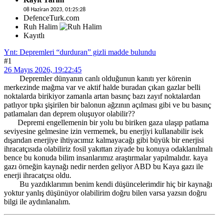
08 Haziran 2023, 01:25:28
DefenceTurk.com
Ruh Halim
Kayıtlı
Ynt: Depremleri “durduran” gizli madde bulundu
#1
26 Mayıs 2026, 19:22:45
Depremler dünyanın canlı olduğunun kanıtı yer körenin
merkezinde mağma var ve aktif halde buradan çıkan gazlar belli
noktalarda birikiyor zamanla artan basınç bazı zayıf noktalardan
patlıyor tıpkı şişirilen bir balonun ağzının açılması gibi ve bu basınç
patlamaları dan deprem oluşuyor olabilir??
Depremi engellemenin bir yolu bu biriken gaza ulaşıp patlama
seviyesine gelmesine izin vermemek, bu enerjiyi kullanabilir isek
dışarıdan enerjiye ihtiyacımız kalmayacağı gibi büyük bir enerjisi
ihracatçısıda olabiliriz fosil yakıttan ziyade bu konuya odaklanılmalı
bence bu konuda bilim insanlarımız araştırmalar yapılmalıdır. kaya
gazı örneğin kaynağı nedir nerden geliyor ABD bu Kaya gazı ile
enerji ihracatçısı oldu.
Bu yazdıklarımın benim kendi düşüncelerimdir hiç bir kaynağı
yoktur yanlış düşünüyor olabilirim doğru bilen varsa yazsın doğru
bilgi ile aydınlanalım.