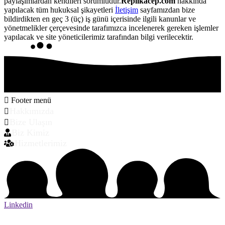
paylaşımlardan kendileri sorumludur.
Replikacep.com
hakkında
yapılacak tüm hukuksal şikayetleri
İletişim
sayfamızdan bize
bildirdikten en geç 3 (üç) iş günü içerisinde ilgili kanunlar ve
yönetmelikler çerçevesinde tarafımızca incelenerek gereken işlemler
yapılacak ve site yöneticilerimiz tarafından bilgi verilecektir.
Footer menü
Hakkımızda
Bize Ulaşın
Biz Kimiz
Hizmetlerimiz
Linkedin