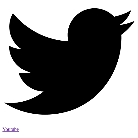
Youtube