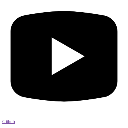
Github