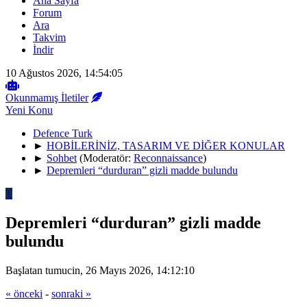
Ana Sayfa
Forum
Ara
Takvim
İndir
10 Ağustos 2026, 14:54:05
Okunmamış İletiler
Yeni Konu
Defence Turk
►
HOBİLERİNİZ, TASARIM VE DİĞER KONULAR
►
Sohbet
(Moderatör:
Reconnaissance
)
►
Depremleri “durduran” gizli madde bulundu
T
Depremleri “durduran” gizli madde
bulundu
Başlatan tumucin, 26 Mayıs 2026, 14:12:10
« önceki
-
sonraki »