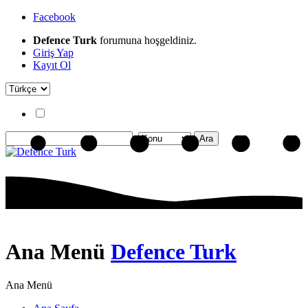
Facebook
Defence Turk
forumuna hoşgeldiniz.
Giriş Yap
Kayıt Ol
Ana Menü
Defence Turk
Ana Menü