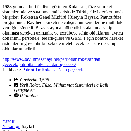
1988 yılından beri faaliyet gösteren Roketsan, füze ve roket
sistemlerinde ve savunma endüstrisinde Türkiye'de lider konumda
bir şirket. Roketsan Genel Müdürü Hüseyin Baysak, Patriot füze
programında Raytheon şirketi ile çalışmanın kendilerine mutluluk
verdiğini söyledi. Bazsak ayrıca mühendislik alanında sahip
olunması gereken uzmanlık ve tecrübeye sahip olduklarını, ayrıca
donanımlı personele, tedarikçilere ve GEM-T için kontrol hareket
sistemlerini güvenilir bir şekilde üretebilecek tesislere de sahip
olduklarını belirtti.
http://www.savunmasanayi.net/patriotlar-roketsandan-
gececek/patriotlar-roketsandan-gececek/
Linkback:
Patriot’lar Roketsan’dan geçecek
Gösterim 9,595
Yerli Roket, Füze, Mühimmat Sistemleri ile İlgili
Gelişmeler
0 Yanıtlar
Yazdır
Yukarı git
Sayfa
1