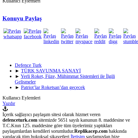
Kullanıcı Eylemleri
Konuyu Paylaş
Defence Turk
►
TÜRK SAVUNMA SANAYİ
►
Yerli Roket, Füze, Mühimmat Sistemleri ile İlgili
Gelişmeler
►
Patriot’lar Roketsan’dan geçecek
Kullanıcı Eylemleri
Yazdır
İçerik sağlayıcı paylaşım sitesi olarak hizmet veren
defenceturk.com
sitemizde 5651 sayılı kanunun 8. maddesine ve
T.C.Knın 125. maddesine göre tüm üyelerimiz yaptıkları
paylaşımlardan kendileri sorumludur.
Replikacep.com
hakkında
yapılacak tüm hukuksal şikayetleri
İletişim
sayfamızdan bize