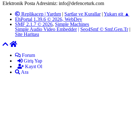
Elektronik Posta Adresimiz: info@defenceturk.com
Replikacep |
Yardım
|
Şartlar ve Kurallar
|
Yukarı git ▲
EhPortal 1.39.6 © 2026, WebDev
SMF 2.1.7 © 2026
,
Simple Machines
Simple Audio Video Embedder
|
Seo4Smf © Smf.Gen.Tr
|
Site Haritası
Forum
Giriş Yap
Kayıt Ol
Ara