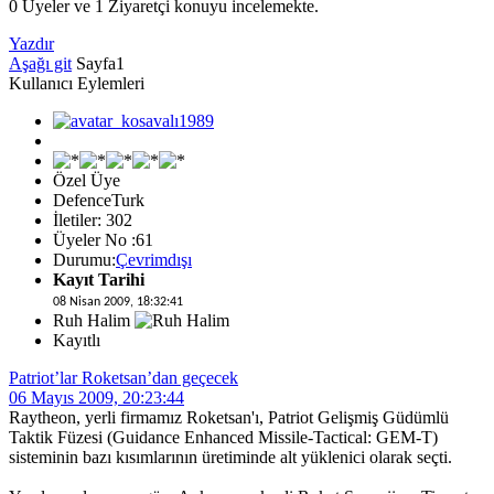
0 Üyeler ve 1 Ziyaretçi konuyu incelemekte.
Yazdır
Aşağı git
Sayfa
1
Kullanıcı Eylemleri
Özel Üye
DefenceTurk
İletiler: 302
Üyeler No :61
Durumu:
Çevrimdışı
Kayıt Tarihi
08 Nisan 2009, 18:32:41
Ruh Halim
Kayıtlı
Patriot’lar Roketsan’dan geçecek
06 Mayıs 2009, 20:23:44
Raytheon, yerli firmamız Roketsan'ı, Patriot Gelişmiş Güdümlü
Taktik Füzesi (Guidance Enhanced Missile-Tactical: GEM-T)
sisteminin bazı kısımlarının üretiminde alt yüklenici olarak seçti.