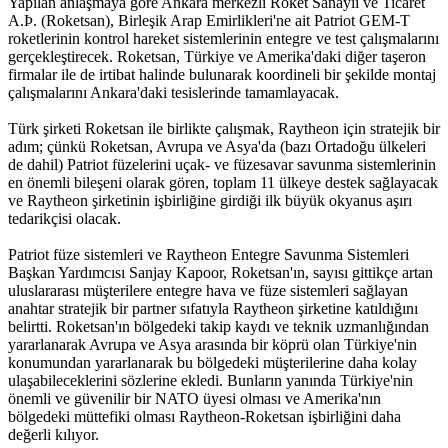
Yapılan anlaşmaya göre Ankara merkezli Roket Sanayii ve Ticaret
A.Þ. (Roketsan), Birleşik Arap Emirlikleri'ne ait Patriot GEM-T
roketlerinin kontrol hareket sistemlerinin entegre ve test çalışmalarını
gerçekleştirecek. Roketsan, Türkiye ve Amerika'daki diğer taşeron
firmalar ile de irtibat halinde bulunarak koordineli bir şekilde montaj
çalışmalarını Ankara'daki tesislerinde tamamlayacak.
Türk şirketi Roketsan ile birlikte çalışmak, Raytheon için stratejik bir
adım; çünkü Roketsan, Avrupa ve Asya'da (bazı Ortadoğu ülkeleri
de dahil) Patriot füzelerini uçak- ve füzesavar savunma sistemlerinin
en önemli bileşeni olarak gören, toplam 11 ülkeye destek sağlayacak
ve Raytheon şirketinin işbirliğine girdiği ilk büyük okyanus aşırı
tedarikçisi olacak.
Patriot füze sistemleri ve Raytheon Entegre Savunma Sistemleri
Başkan Yardımcısı Sanjay Kapoor, Roketsan'ın, sayısı gittikçe artan
uluslararası müşterilere entegre hava ve füze sistemleri sağlayan
anahtar stratejik bir partner sıfatıyla Raytheon şirketine katıldığını
belirtti. Roketsan'ın bölgedeki takip kaydı ve teknik uzmanlığından
yararlanarak Avrupa ve Asya arasında bir köprü olan Türkiye'nin
konumundan yararlanarak bu bölgedeki müşterilerine daha kolay
ulaşabileceklerini sözlerine ekledi. Bunların yanında Türkiye'nin
önemli ve güvenilir bir NATO üyesi olması ve Amerika'nın
bölgedeki müttefiki olması Raytheon-Roketsan işbirliğini daha
değerli kılıyor.