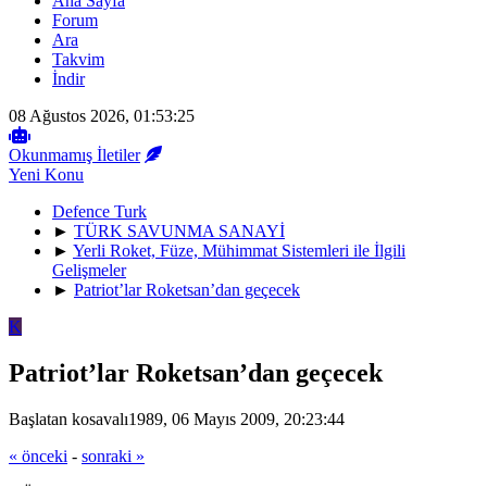
Ana Sayfa
Forum
Ara
Takvim
İndir
08 Ağustos 2026, 01:53:25
Okunmamış İletiler
Yeni Konu
Defence Turk
►
TÜRK SAVUNMA SANAYİ
►
Yerli Roket, Füze, Mühimmat Sistemleri ile İlgili
Gelişmeler
►
Patriot’lar Roketsan’dan geçecek
K
Patriot’lar Roketsan’dan geçecek
Başlatan kosavalı1989, 06 Mayıs 2009, 20:23:44
« önceki
-
sonraki »