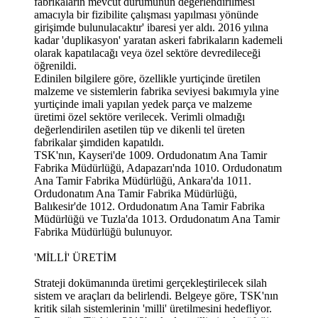
fabrikaların mevcut durumunun değerlendirilmesi
amacıyla bir fizibilite çalışması yapılması yönünde
girişimde bulunulacaktır' ibaresi yer aldı. 2016 yılına
kadar 'duplikasyon' yaratan askeri fabrikaların kademeli
olarak kapatılacağı veya özel sektöre devredileceği
öğrenildi.
Edinilen bilgilere göre, özellikle yurtiçinde üretilen
malzeme ve sistemlerin fabrika seviyesi bakımıyla yine
yurtiçinde imali yapılan yedek parça ve malzeme
üretimi özel sektöre verilecek. Verimli olmadığı
değerlendirilen asetilen tüp ve dikenli tel üreten
fabrikalar şimdiden kapatıldı.
TSK'nın, Kayseri'de 1009. Ordudonatım Ana Tamir
Fabrika Müdürlüğü, Adapazarı'nda 1010. Ordudonatım
Ana Tamir Fabrika Müdürlüğü, Ankara'da 1011.
Ordudonatım Ana Tamir Fabrika Müdürlüğü,
Balıkesir'de 1012. Ordudonatım Ana Tamir Fabrika
Müdürlüğü ve Tuzla'da 1013. Ordudonatım Ana Tamir
Fabrika Müdürlüğü bulunuyor.
'MİLLİ' ÜRETİM
Strateji dokümanında üretimi gerçekleştirilecek silah
sistem ve araçları da belirlendi. Belgeye göre, TSK'nın
kritik silah sistemlerinin 'milli' üretilmesini hedefliyor.