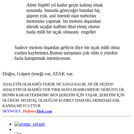
Alıntı Yap
60 yıl kadar geçte kalmış olsak
sonunda bunuda göreceğiz bundan hiç
şüpem yok. asıl önemli olan turbofan
motorunu yapmak bu motoru dışarıdan
alırsak uçağın kalbini ithal etmiş oluruz
buda milli bir uçak olmasını engeller
Sadece motoru dışardan geliyor diye bir uçak milli olma
vasfını kaybetmez.Bunun tartışması çok oldu o yüzden
fazla karıştırmak istemiyorum.
Doğru, Gripen örneği var, ATAK var.
ADALETİN OLMADIĞI YERDE NE SAYGI KALIR, NE DE DÜZEN!
ADALETİN OLMADIĞI YER YIKILMAYA MAHKUMDUR! DÜRÜSTLÜK
BENİM KARAKTERİMDİR! BEN ŞEREFİM İÇİN YAŞAR, ŞEREFİM İÇİN
ÖLÜRÜM. MUHTAÇ OLDUĞUM KUDRET DAMARLARIMDAKİ ASİL
KANDA MEVCUTTUR.
Defence
Turk.com
SKYWOLF...