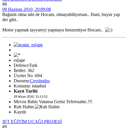
#8
09 Haziran 2010, 20:09:08
Bağımlı olma tabi de Hocam, olmayabiliyorsan.. Hani, buyur yap
der gibi..
Motor yapmak tayyareyi yapmaya benzemiyor Hocam..
es[ape
DefenceTurk
İletiler: 362
Üyeler No :694
Durumu:
Çevrimdışı
Konumu: istanbul
Kayıt Tarihi
18 Nisan 2010, 21:11:53
Mevzu Bahis Vatansa Gerisi Teferruattır..!!!
Ruh Halim
Kayıtlı
JET EĞİTİM UÇAĞI PROJESİ
#9