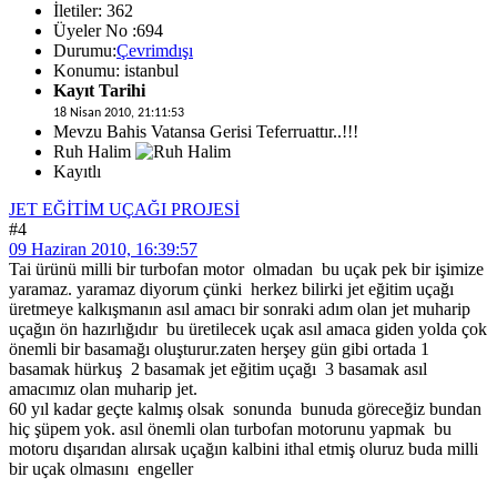
İletiler: 362
Üyeler No :694
Durumu:
Çevrimdışı
Konumu: istanbul
Kayıt Tarihi
18 Nisan 2010, 21:11:53
Mevzu Bahis Vatansa Gerisi Teferruattır..!!!
Ruh Halim
Kayıtlı
JET EĞİTİM UÇAĞI PROJESİ
#4
09 Haziran 2010, 16:39:57
Tai ürünü milli bir turbofan motor olmadan bu uçak pek bir işimize
yaramaz. yaramaz diyorum çünki herkez bilirki jet eğitim uçağı
üretmeye kalkışmanın asıl amacı bir sonraki adım olan jet muharip
uçağın ön hazırlığıdır bu üretilecek uçak asıl amaca giden yolda çok
önemli bir basamağı oluşturur.zaten herşey gün gibi ortada 1
basamak hürkuş 2 basamak jet eğitim uçağı 3 basamak asıl
amacımız olan muharip jet.
60 yıl kadar geçte kalmış olsak sonunda bunuda göreceğiz bundan
hiç şüpem yok. asıl önemli olan turbofan motorunu yapmak bu
motoru dışarıdan alırsak uçağın kalbini ithal etmiş oluruz buda milli
bir uçak olmasını engeller