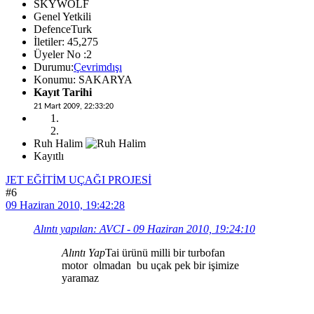
SKYWOLF
Genel Yetkili
DefenceTurk
İletiler: 45,275
Üyeler No :2
Durumu:
Çevrimdışı
Konumu: SAKARYA
Kayıt Tarihi
21 Mart 2009, 22:33:20
Ruh Halim
Kayıtlı
JET EĞİTİM UÇAĞI PROJESİ
#6
09 Haziran 2010, 19:42:28
Alıntı yapılan: AVCI - 09 Haziran 2010, 19:24:10
Alıntı Yap
Tai ürünü milli bir turbofan
motor olmadan bu uçak pek bir işimize
yaramaz