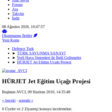
Ana Sayfa
Forum
Ara
Takvim
İndir
08 Ağustos 2026, 10:47:57
Okunmamış İletiler
Yeni Konu
Defence Turk
►
TÜRK SAVUNMA SANAYİ
►
Yerli Hava Sistemleri ile İlgili Gelişmeler
►
HÜRJET Jet Eğitim Uçağı Projesi
HÜRJET Jet Eğitim Uçağı Projesi
Başlatan AVCI, 09 Haziran 2010, 14:35:48
« önceki
-
sonraki »
0 Üyeler ve 2 Ziyaretçi konuyu incelemekte.