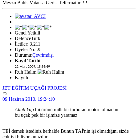
Mevzu Bahis Vatansa Gerisi Teferruattır..!!!
Genel Yetkili
DefenceTurk
İletiler: 3,211
Üyeler No :9
Durumu:
Çevrimdışı
Kayıt Tarihi
22 Mart 2009, 15:56:49
Ruh Halim
Kayıtlı
JET EĞİTİM UÇAĞI PROJESİ
#5
09 Haziran 2010, 19:24:10
Alıntı Yap
Tai ürünü milli bir turbofan motor olmadan
bu uçak pek bir işimize yaramaz
TEİ demek istediniz herhalde.Bunun TAİ'nin işi olmadığını sizde
çok iyi biliyorsunuzdur.