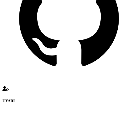
UYARI
defenceturk Forumuna eklenen ve farklı sitelere yönlendiren
bağlantı adreslerinden (linklerden) www.defenceturk.com sorumlu
tutulamaz. İnternet sitemizde, kaynak ya da bağlantı adresi(link)
göstermeksizin izinsiz bir şekilde yapılan her türlü haber ve bilgi
paylaşımı yasaktır. Forumumuzda izinsiz ve kaynak göstermeksizin