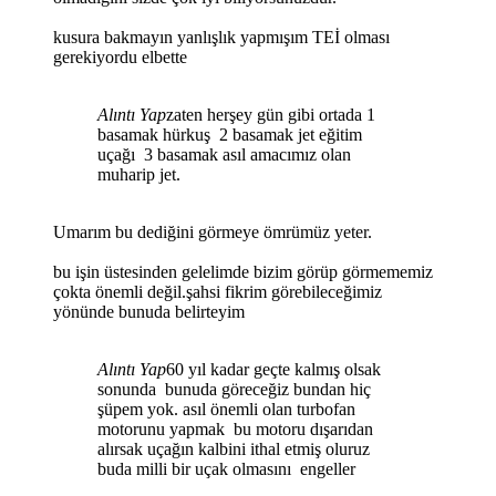
kusura bakmayın yanlışlık yapmışım TEİ olması
gerekiyordu elbette
Alıntı Yap
zaten herşey gün gibi ortada 1
basamak hürkuş 2 basamak jet eğitim
uçağı 3 basamak asıl amacımız olan
muharip jet.
Umarım bu dediğini görmeye ömrümüz yeter.
bu işin üstesinden gelelimde bizim görüp görmememiz
çokta önemli değil.şahsi fikrim görebileceğimiz
yönünde bunuda belirteyim
Alıntı Yap
60 yıl kadar geçte kalmış olsak
sonunda bunuda göreceğiz bundan hiç
şüpem yok. asıl önemli olan turbofan
motorunu yapmak bu motoru dışarıdan
alırsak uçağın kalbini ithal etmiş oluruz
buda milli bir uçak olmasını engeller