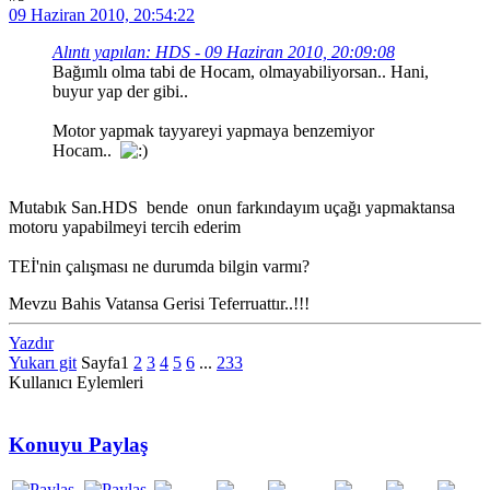
09 Haziran 2010, 20:54:22
Alıntı yapılan: HDS - 09 Haziran 2010, 20:09:08
Bağımlı olma tabi de Hocam, olmayabiliyorsan.. Hani,
buyur yap der gibi..
Motor yapmak tayyareyi yapmaya benzemiyor
Hocam..
Mutabık San.HDS bende onun farkındayım uçağı yapmaktansa
motoru yapabilmeyi tercih ederim
TEİ'nin çalışması ne durumda bilgin varmı?
Mevzu Bahis Vatansa Gerisi Teferruattır..!!!
Yazdır
Yukarı git
Sayfa
1
2
3
4
5
6
...
233
Kullanıcı Eylemleri
Konuyu Paylaş