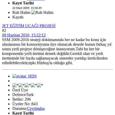
Kayıt Tarihi
22 Mart 2009, 15:56:49
Ruh Halim
Kayıtlı
JET EĞİTİM UÇAĞI PROJESİ
#2
09 Haziran 2010, 15:22:12
SSM 2009-2016 strateji dokümanında her ne kadar bu konu için
uluslararası bir konsorsiyuma üye olunacak desede bunun birkaç yıl
sonra yerli projeye dönüşeceğine inanıyorum.Tabi bu her bir
komponentin yerli üretimi demek değildir.Gerekli olan ve yerli
üretiminde bir fayda sağlamayacak sistemler yurtdışı üreticilerden
edinilebilecektir,tıpkı Hürkuş'ta olduğu gibi.
Özel Üye
DefenceTurk
İletiler: 296
Üyeler No :843
Durumu:
Çevrimdışı
Kayıt Tarihi