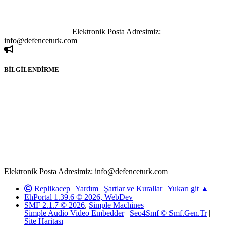
yapılan haber ve bilgi paylaşımlarından sadece eylemi gerçekleştiren
kişi sorumludur. Bu durumun mağduriyet yaratması hâlinde hak
sahibi olan kişi, kişiler ya da kurumların, bizlerle iletişime geçmesini
ivedilikle rica ederiz.
Elektronik Posta Adresimiz:
info@defenceturk.com
BİLGİLENDİRME
Rom ve medya haber sitesi olarak hizmet veren
www.defenceturk.com'
da, 5651 Sayılı Kanunun 8. Maddesine ve
T.C.K'nın 125. Maddesine göre, yapılan gönderi (konu, yorum)
paylaşımlarının tüm sorumluluğu forum üyelerimize aittir.
defenceturk Forumuna iletilecek olan şikayetler, elektronik posta
adresimize gönderildikten en geç üç (3) iş günü içerisinde, ilgili
kanunlar ve yönetmelikler çerçevesinde tarafımızca incelenerek site
yöneticilerimiz tarafından gereken çalışmaların yapılmasının
ardından ilgili kişi ya da kuruma yazılı açıklama yapılacaktır.
Elektronik Posta Adresimiz: info@defenceturk.com
Replikacep |
Yardım
|
Şartlar ve Kurallar
|
Yukarı git ▲
EhPortal 1.39.6 © 2026, WebDev
SMF 2.1.7 © 2026
,
Simple Machines
Simple Audio Video Embedder
|
Seo4Smf © Smf.Gen.Tr
|
Site Haritası