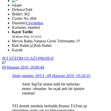
es[ape
DefenceTurk
İletiler: 362
Üyeler No :694
Durumu:
Çevrimdışı
Konumu: istanbul
Kayıt Tarihi
18 Nisan 2010, 21:11:53
Mevzu Bahis Vatansa Gerisi Teferruattır..!!!
Ruh Halim
Kayıtlı
JET EĞİTİM UÇAĞI PROJESİ
#7
09 Haziran 2010, 20:06:44
Alıntı yapılan: AVCI - 09 Haziran 2010, 19:24:10
Alıntı Yap
Tai ürünü milli bir turbofan
motor olmadan bu uçak pek bir işimize
yaramaz
TEİ demek istediniz herhalde.Bunun TAİ'nin işi
olmadığını sizde çok iyi biliyorsunuzdur.