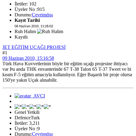
İletiler: 102
Üyeler No :915
Durumu:
Çevrimdışı
Kayıt Tarihi
06 Haziran 2010, 11:26:02
Ruh Halim
Kayıtlı
JET EĞİTİM UÇAĞI PROJESİ
#1
09 Haziran 2010, 15:16:58
Türk Hava Kuvvetlerinin böyle bir eğitim uçağı projesine ihtiyacı
var Þu anda THK envanterinde 67 T-38 Talon 65 T-37 Tweet ve bi
kısım F-5 eğitim amacıyla kullanılıyor. Eğer Başarılı bir proje olursa
150'ye yakın Uçak alınabilir.
Genel Yetkili
DefenceTurk
İletiler: 3,211
Üyeler No :9
Durumu:
Çevrimdışı