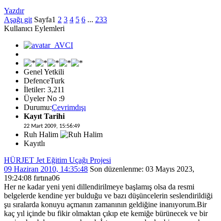
Yazdır
Aşağı git
Sayfa
1
2
3
4
5
6
...
233
Kullanıcı Eylemleri
Genel Yetkili
DefenceTurk
İletiler: 3,211
Üyeler No :9
Durumu:
Çevrimdışı
Kayıt Tarihi
22 Mart 2009, 15:56:49
Ruh Halim
Kayıtlı
HÜRJET Jet Eğitim Uçağı Projesi
09 Haziran 2010, 14:35:48
Son düzenlenme
: 03 Mayıs 2023,
19:24:08 fırtına06
Her ne kadar yeni yeni dillendirilmeye başlamış olsa da resmi
belgelerde kendine yer bulduğu ve bazı düşüncelerin seslendirildiği
şu sıralarda konuyu açmanın zamanının geldiğine inanıyorum.Bir
kaç yıl içinde bu fikir olmaktan çıkıp ete kemiğe bürünecek ve bir