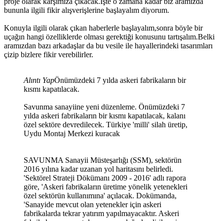
proje olarak karşımıza çıkacak.İşte o zamana kadar biz aramızda
bununla ilgili fikir alışverişlerine başlayalım diyorum.
Konuyla ilgili olarak çıkan haberlerle başlayalım,sonra böyle bir
uçağın hangi özelliklerde olması gerektiği konusunu tartışalım.Belki
aramızdan bazı arkadaşlar da bu vesile ile hayallerindeki tasarımları
çizip bizlere fikir verebilirler.
Alıntı Yap
Önümüzdeki 7 yılda askeri fabrikaların bir
kısmı kapatılacak.
Savunma sanayiine yeni düzenleme. Önümüzdeki 7
yılda askeri fabrikaların bir kısmı kapatılacak, kalanı
özel sektöre devredilecek. Türkiye 'milli' silah üretip,
Uydu Montaj Merkezi kuracak
SAVUNMA Sanayii Müsteşarlığı (SSM), sektörün
2016 yılına kadar uzanan yol haritasını belirledi.
'Sektörel Strateji Dökümanı 2009 - 2016' adlı rapora
göre, 'Askeri fabrikaların üretime yönelik yetenekleri
özel sektörün kullanımına' açılacak. Dokümanda,
'Sanayide mevcut olan yetenekler için askeri
fabrikalarda tekrar yatırım yapılmayacaktır. Askeri