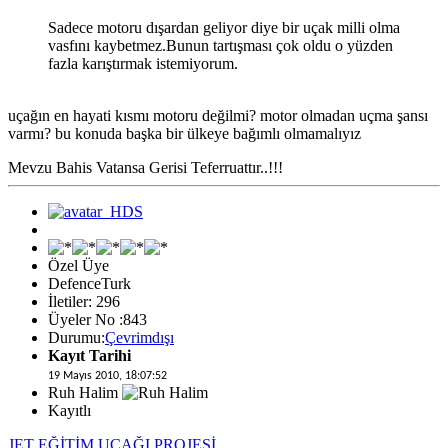
Sadece motoru dışardan geliyor diye bir uçak milli olma
vasfını kaybetmez.Bunun tartışması çok oldu o yüzden
fazla karıştırmak istemiyorum.
uçağın en hayati kısmı motoru değilmi? motor olmadan uçma şansı
varmı? bu konuda başka bir ülkeye bağımlı olmamalıyız
Mevzu Bahis Vatansa Gerisi Teferruattır..!!!
Özel Üye
DefenceTurk
İletiler: 296
Üyeler No :843
Durumu:
Çevrimdışı
Kayıt Tarihi
19 Mayıs 2010, 18:07:52
Ruh Halim
Kayıtlı
JET EĞİTİM UÇAĞI PROJESİ