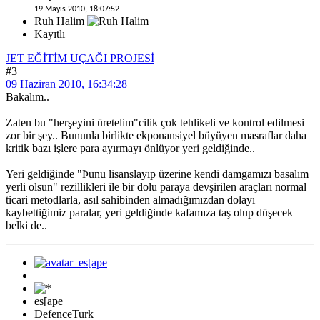
19 Mayıs 2010, 18:07:52
Ruh Halim
Kayıtlı
JET EĞİTİM UÇAĞI PROJESİ
#3
09 Haziran 2010, 16:34:28
Bakalım..
Zaten bu "herşeyini üretelim"cilik çok tehlikeli ve kontrol edilmesi
zor bir şey.. Bununla birlikte ekponansiyel büyüyen masraflar daha
kritik bazı işlere para ayırmayı önlüyor yeri geldiğinde..
Yeri geldiğinde "Þunu lisanslayıp üzerine kendi damgamızı basalım
yerli olsun" rezillikleri ile bir dolu paraya devşirilen araçları normal
ticari metodlarla, asıl sahibinden almadığımızdan dolayı
kaybettiğimiz paralar, yeri geldiğinde kafamıza taş olup düşecek
belki de..
es[ape
DefenceTurk