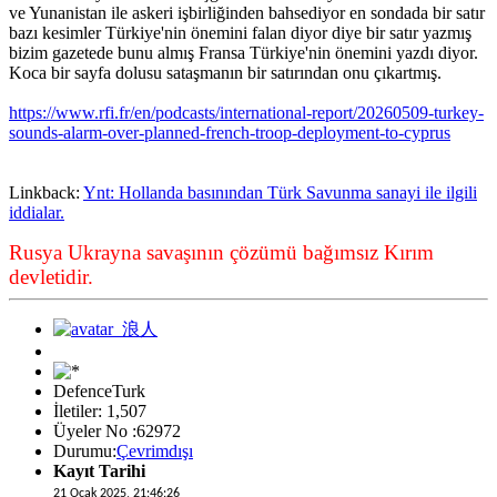
ve Yunanistan ile askeri işbirliğinden bahsediyor en sondada bir satır
bazı kesimler Türkiye'nin önemini falan diyor diye bir satır yazmış
bizim gazetede bunu almış Fransa Türkiye'nin önemini yazdı diyor.
Koca bir sayfa dolusu sataşmanın bir satırından onu çıkartmış.
https://www.rfi.fr/en/podcasts/international-report/20260509-turkey-
sounds-alarm-over-planned-french-troop-deployment-to-cyprus
Linkback:
Ynt: Hollanda basınından Türk Savunma sanayi ile ilgili
iddialar.
Rusya Ukrayna savaşının çözümü bağımsız Kırım
devletidir.
DefenceTurk
İletiler: 1,507
Üyeler No :62972
Durumu:
Çevrimdışı
Kayıt Tarihi
21 Ocak 2025, 21:46:26