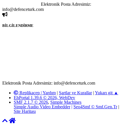
ivedilikle rica ederiz.
Elektronik Posta Adresimiz:
info@defenceturk.com
BİLGİLENDİRME
Rom ve medya haber sitesi olarak hizmet veren
www.defenceturk.com'
da, 5651 Sayılı Kanunun 8. Maddesine ve
T.C.K'nın 125. Maddesine göre, yapılan gönderi (konu, yorum)
paylaşımlarının tüm sorumluluğu forum üyelerimize aittir.
defenceturk Forumuna iletilecek olan şikayetler, elektronik posta
adresimize gönderildikten en geç üç (3) iş günü içerisinde, ilgili
kanunlar ve yönetmelikler çerçevesinde tarafımızca incelenerek site
yöneticilerimiz tarafından gereken çalışmaların yapılmasının
ardından ilgili kişi ya da kuruma yazılı açıklama yapılacaktır.
Elektronik Posta Adresimiz: info@defenceturk.com
Replikacep |
Yardım
|
Şartlar ve Kurallar
|
Yukarı git ▲
EhPortal 1.39.6 © 2026, WebDev
SMF 2.1.7 © 2026
,
Simple Machines
Simple Audio Video Embedder
|
Seo4Smf © Smf.Gen.Tr
|
Site Haritası