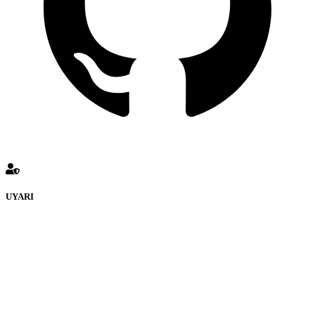
UYARI
defenceturk Forumuna eklenen ve farklı sitelere yönlendiren
bağlantı adreslerinden (linklerden) www.defenceturk.com sorumlu
tutulamaz. İnternet sitemizde, kaynak ya da bağlantı adresi(link)
göstermeksizin izinsiz bir şekilde yapılan her türlü haber ve bilgi
paylaşımı yasaktır. Forumumuzda izinsiz ve kaynak göstermeksizin
yapılan haber ve bilgi paylaşımlarından sadece eylemi gerçekleştiren
kişi sorumludur. Bu durumun mağduriyet yaratması hâlinde hak
sahibi olan kişi, kişiler ya da kurumların, bizlerle iletişime geçmesini