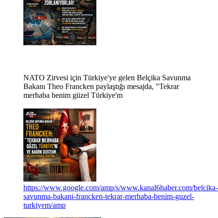
NATO Zirvesi için Türkiye'ye gelen Belçika Savunma
Bakanı Theo Francken paylaştığı mesajda, "Tekrar
merhaba benim güzel Türkiye'm
https://www.google.com/amp/s/www.kanal6haber.com/belcika-
savunma-bakani-francken-tekrar-merhaba-benim-guzel-
turkiyem/amp