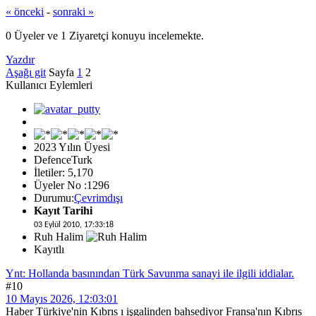
« önceki
-
sonraki »
0 Üyeler ve 1 Ziyaretçi konuyu incelemekte.
Yazdır
Aşağı git
Sayfa
1
2
Kullanıcı Eylemleri
2023 Yılın Üyesi
DefenceTurk
İletiler: 5,170
Üyeler No :1296
Durumu:
Çevrimdışı
Kayıt Tarihi
03 Eylül 2010, 17:33:18
Ruh Halim
Kayıtlı
Ynt: Hollanda basınından Türk Savunma sanayi ile ilgili iddialar.
#10
10 Mayıs 2026, 12:03:01
Haber Türkiye'nin Kıbrıs ı işgalinden bahsediyor Fransa'nın Kıbrıs