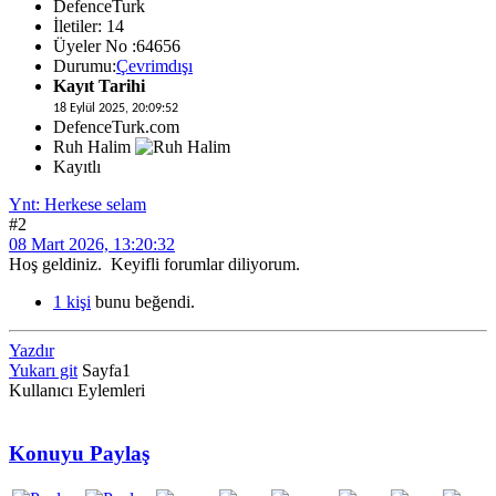
DefenceTurk
İletiler: 14
Üyeler No :64656
Durumu:
Çevrimdışı
Kayıt Tarihi
18 Eylül 2025, 20:09:52
DefenceTurk.com
Ruh Halim
Kayıtlı
Ynt: Herkese selam
#2
08 Mart 2026, 13:20:32
Hoş geldiniz. Keyifli forumlar diliyorum.
1 kişi
bunu beğendi.
Yazdır
Yukarı git
Sayfa
1
Kullanıcı Eylemleri
Konuyu Paylaş