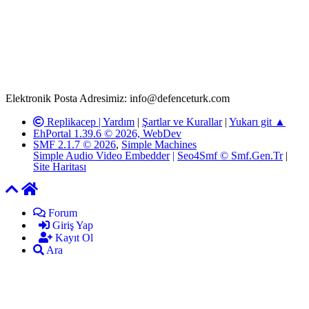
T.C.K'nın 125. Maddesine göre, yapılan gönderi (konu, yorum)
paylaşımlarının tüm sorumluluğu forum üyelerimize aittir.
defenceturk Forumuna iletilecek olan şikayetler, elektronik posta
adresimize gönderildikten en geç üç (3) iş günü içerisinde, ilgili
kanunlar ve yönetmelikler çerçevesinde tarafımızca incelenerek site
yöneticilerimiz tarafından gereken çalışmaların yapılmasının
ardından ilgili kişi ya da kuruma yazılı açıklama yapılacaktır.
Elektronik Posta Adresimiz: info@defenceturk.com
Replikacep |
Yardım
|
Şartlar ve Kurallar
|
Yukarı git ▲
EhPortal 1.39.6 © 2026, WebDev
SMF 2.1.7 © 2026
,
Simple Machines
Simple Audio Video Embedder
|
Seo4Smf © Smf.Gen.Tr
|
Site Haritası
Forum
Giriş Yap
Kayıt Ol
Ara