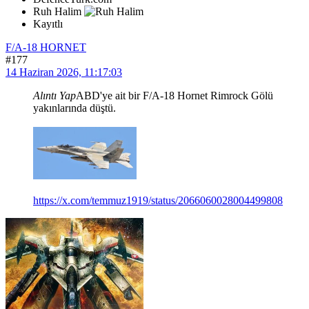
Ruh Halim
Kayıtlı
F/A-18 HORNET
#177
14 Haziran 2026, 11:17:03
Alıntı Yap
ABD'ye ait bir F/A-18 Hornet Rimrock Gölü
yakınlarında düştü.
https://x.com/temmuz1919/status/2066060028004499808