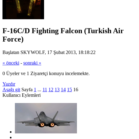
F-16C/D Fighting Falcon (Turkish Air
Force)
Başlatan SKYWOLF, 17 Şubat 2013, 18:18:22
« önceki
-
sonraki »
0 Üyeler ve 1 Ziyaretçi konuyu incelemekte.
Yazdır
Aşağı git
Sayfa
1
...
11
12
13
14
15
16
Kullanıcı Eylemleri