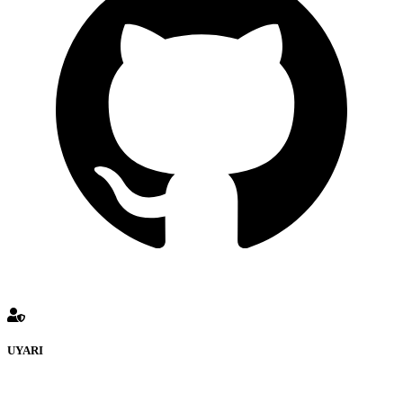
UYARI
defenceturk Forumuna eklenen ve farklı sitelere yönlendiren
bağlantı adreslerinden (linklerden) www.defenceturk.com sorumlu