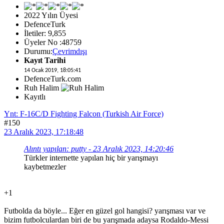
2022 Yılın Üyesi
DefenceTurk
İletiler: 9,855
Üyeler No :48759
Durumu:
Çevrimdışı
Kayıt Tarihi
14 Ocak 2019, 18:05:41
DefenceTurk.com
Ruh Halim
Kayıtlı
Ynt: F-16C/D Fighting Falcon (Turkish Air Force)
#150
23 Aralık 2023, 17:18:48
Alıntı yapılan: putty - 23 Aralık 2023, 14:20:46
Türkler internette yapılan hiç bir yarışmayı
kaybetmezler
+1
Futbolda da böyle... Eğer en güzel gol hangisi? yarışması var ve
bizim futbolculardan biri de bu yarışmada adaysa Rodaldo-Messi