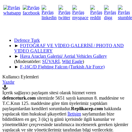
Defence Turk
►
FOTOĞRAF VE VİDEO GALERİSİ / PHOTO AND
VIDEO GALLERY
►
Hava Araçları Galerisi/ Aerial Vehicles Gallery
(Moderatörler:
SÜVARİ
,
Wild Eagle
)
►
F-16C/D Fighting Falcon (Turkish Air Force)
Kullanıcı Eylemleri
Yazdır
İçerik sağlayıcı paylaşım sitesi olarak hizmet veren
defenceturk.com
sitemizde 5651 sayılı kanunun 8. maddesine ve
T.C.Knın 125. maddesine göre tüm üyelerimiz yaptıkları
paylaşımlardan kendileri sorumludur.
Replikacep.com
hakkında
yapılacak tüm hukuksal şikayetleri
İletişim
sayfamızdan bize
bildirdikten en geç 3 (üç) iş günü içerisinde ilgili kanunlar ve
yönetmelikler çerçevesinde tarafımızca incelenerek gereken işlemler
yapılacak ve site yöneticilerimiz tarafından bilgi verilecektir.