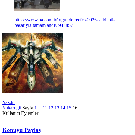
https://www.aa.com.tr/tr/gundem/efes-2026-tatbikati-
basariyla-tamamlandi/3944857
Yazdır
Yukarı git
Sayfa
1
...
11
12
13
14
15
16
Kullanıcı Eylemleri
Konuyu Paylaş