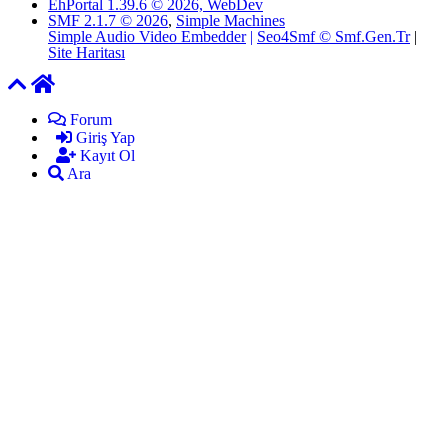
EhPortal 1.39.6 © 2026, WebDev
SMF 2.1.7 © 2026
,
Simple Machines
Simple Audio Video Embedder
|
Seo4Smf © Smf.Gen.Tr
|
Site Haritası
Forum
Giriş Yap
Kayıt Ol
Ara