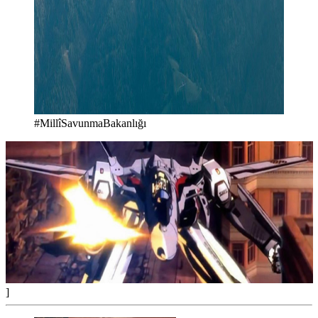
#MillîSavunmaBakanlığı
]