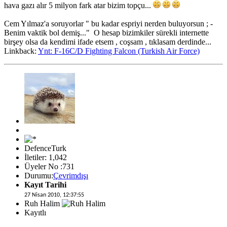
hava gazı alır 5 milyon fark atar bizim topçu...
Cem Yılmaz'a soruyorlar " bu kadar espriyi nerden buluyorsun ; -
Benim vaktik bol demiş..." O hesap bizimkiler sürekli internette
birşey olsa da kendimi ifade etsem , coşsam , tıklasam derdinde...
Linkback:
Ynt: F-16C/D Fighting Falcon (Turkish Air Force)
DefenceTurk
İletiler: 1,042
Üyeler No :731
Durumu:
Çevrimdışı
Kayıt Tarihi
27 Nisan 2010, 12:37:55
Ruh Halim
Kayıtlı