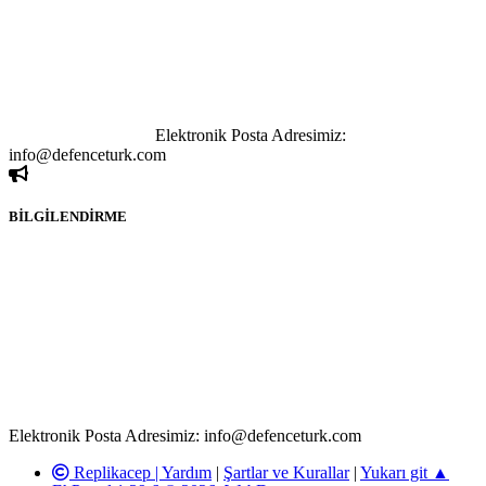
tutulamaz. İnternet sitemizde, kaynak ya da bağlantı adresi(link)
göstermeksizin izinsiz bir şekilde yapılan her türlü haber ve bilgi
paylaşımı yasaktır. Forumumuzda izinsiz ve kaynak göstermeksizin
yapılan haber ve bilgi paylaşımlarından sadece eylemi gerçekleştiren
kişi sorumludur. Bu durumun mağduriyet yaratması hâlinde hak
sahibi olan kişi, kişiler ya da kurumların, bizlerle iletişime geçmesini
ivedilikle rica ederiz.
Elektronik Posta Adresimiz:
info@defenceturk.com
BİLGİLENDİRME
Rom ve medya haber sitesi olarak hizmet veren
www.defenceturk.com'
da, 5651 Sayılı Kanunun 8. Maddesine ve
T.C.K'nın 125. Maddesine göre, yapılan gönderi (konu, yorum)
paylaşımlarının tüm sorumluluğu forum üyelerimize aittir.
defenceturk Forumuna iletilecek olan şikayetler, elektronik posta
adresimize gönderildikten en geç üç (3) iş günü içerisinde, ilgili
kanunlar ve yönetmelikler çerçevesinde tarafımızca incelenerek site
yöneticilerimiz tarafından gereken çalışmaların yapılmasının
ardından ilgili kişi ya da kuruma yazılı açıklama yapılacaktır.
Elektronik Posta Adresimiz: info@defenceturk.com
Replikacep |
Yardım
|
Şartlar ve Kurallar
|
Yukarı git ▲