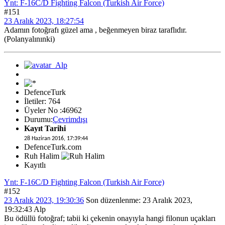
Ynt: F-16C/D Fighting Falcon (Turkish Air Force)
#151
23 Aralık 2023, 18:27:54
Adamın fotoğrafı güzel ama , beğenmeyen biraz taraflıdır.
(Polanyalınınki)
DefenceTurk
İletiler: 764
Üyeler No :46962
Durumu:
Çevrimdışı
Kayıt Tarihi
28 Haziran 2016, 17:39:44
DefenceTurk.com
Ruh Halim
Kayıtlı
Ynt: F-16C/D Fighting Falcon (Turkish Air Force)
#152
23 Aralık 2023, 19:30:36
Son düzenlenme
: 23 Aralık 2023,
19:32:43 Alp
Bu ödüllü fotoğraf; tabii ki çekenin onayıyla hangi filonun uçakları