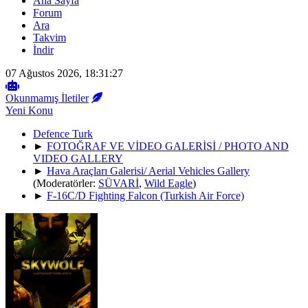
Ana Sayfa
Forum
Ara
Takvim
İndir
07 Ağustos 2026, 18:31:27
Okunmamış İletiler
Yeni Konu
Defence Turk
►
FOTOĞRAF VE VİDEO GALERİSİ / PHOTO AND
VIDEO GALLERY
►
Hava Araçları Galerisi/ Aerial Vehicles Gallery
(Moderatörler:
SÜVARİ
,
Wild Eagle
)
►
F-16C/D Fighting Falcon (Turkish Air Force)