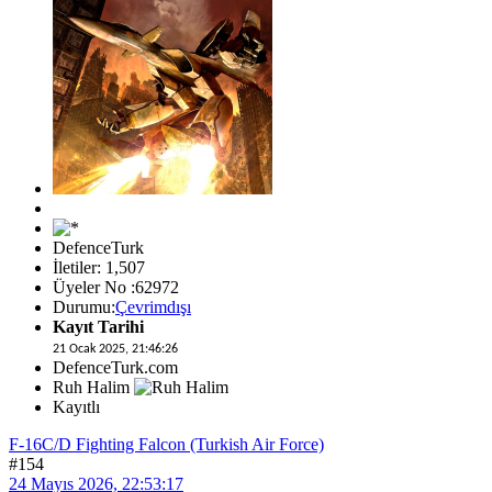
DefenceTurk
İletiler: 1,507
Üyeler No :62972
Durumu:
Çevrimdışı
Kayıt Tarihi
21 Ocak 2025, 21:46:26
DefenceTurk.com
Ruh Halim
Kayıtlı
F-16C/D Fighting Falcon (Turkish Air Force)
#154
24 Mayıs 2026, 22:53:17