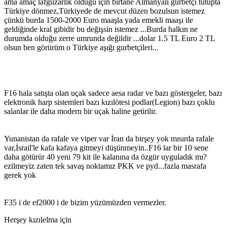
ama amaç lafgüzarlık olduğu için birtane Almanyalı gurbetçi tutupta
Türkiye dönmez,Türkiyede de mevcut düzen bozulsun istemez
çünkü burda 1500-2000 Euro maaşla yada emekli maaşı ile
geldiğinde kral gibidir bu değişsin istemez ...Burda halkın ne
durumda olduğu zerre umrunda değildir ...dolar 1.5 TL Euro 2 TL
olsun ben görürüm o Türkiye aşığı gurbetçileri...
F16 hala satışta olan uçak sadece aesa radar ve bazı göstergeler, bazı
elektronik harp sistemleri bazı kızılötesi podlar(Legion) bazı çoklu
salanlar ile daha modern bir uçak haline getirilir.
Yunanistan da rafale ve viper var İran da birşey yok mısırda rafale
var,İsrail'le kafa kafaya gitmeyi düşünmeyin..F16 lar bir 10 sene
daha götürür 40 yeni 79 kit ile kalanına da özgür uyguladık mı?
ezilmeyiz zaten tek savaş noktamız PKK ve pyd...fazla masrafa
gerek yok
F35 i de ef2000 i de bizim yüzümüzden vermezler.
Herşey kızılelma için