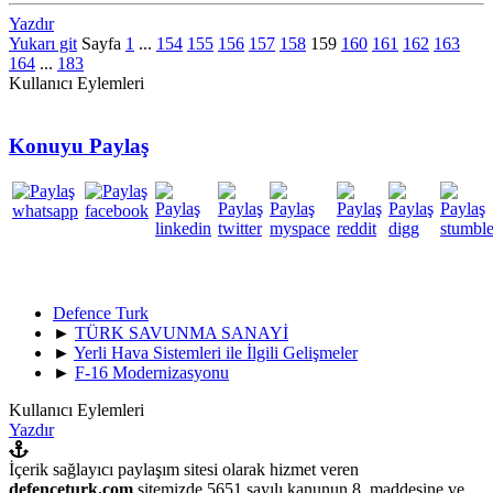
Yazdır
Yukarı git
Sayfa
1
...
154
155
156
157
158
159
160
161
162
163
164
...
183
Kullanıcı Eylemleri
Konuyu Paylaş
Defence Turk
►
TÜRK SAVUNMA SANAYİ
►
Yerli Hava Sistemleri ile İlgili Gelişmeler
►
F-16 Modernizasyonu
Kullanıcı Eylemleri
Yazdır
İçerik sağlayıcı paylaşım sitesi olarak hizmet veren
defenceturk.com
sitemizde 5651 sayılı kanunun 8. maddesine ve