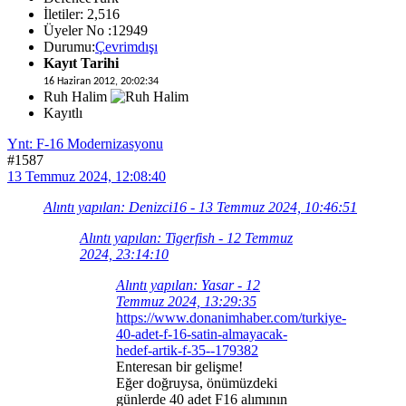
İletiler: 2,516
Üyeler No :12949
Durumu:
Çevrimdışı
Kayıt Tarihi
16 Haziran 2012, 20:02:34
Ruh Halim
Kayıtlı
Ynt: F-16 Modernizasyonu
#1587
13 Temmuz 2024, 12:08:40
Alıntı yapılan: Denizci16 - 13 Temmuz 2024, 10:46:51
Alıntı yapılan: Tigerfish - 12 Temmuz
2024, 23:14:10
Alıntı yapılan: Yasar - 12
Temmuz 2024, 13:29:35
https://www.donanimhaber.com/turkiye-
40-adet-f-16-satin-almayacak-
hedef-artik-f-35--179382
Enteresan bir gelişme!
Eğer doğruysa, önümüzdeki
günlerde 40 adet F16 alımının