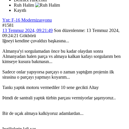
Ruh Halim
Kayıtlı
Ynt: F-16 Modernizasyonu
#1581
13 Temmuz 2024, 09:21:49
Son düzenlenme
: 13 Temmuz 2024,
09:24:21 Gökbörü
Iğneyi kendine çuvaldızı başkasına...
Almanya'yi sorgulamadan önce bu kadar olaydan sonra
Almanyadan halen parça vs almaya kalkan kafayı sorgularım ben
kimseye kusura bakmasın...
Sadece onlar yapıyorsa parçayı o zaman yaptığım projenin ilk
sirasina o parçayı yapmayı koyarım...
Tankı yaptık motoru vermediler 10 sene gecikti Altay
...
Þimdi de santrali yaptık türbin parçası vermiyorlar şaşırıyoruz..
Bir de uçak almaya kalkiyoruz adamlardan...
Ingilizlerin lafi var...