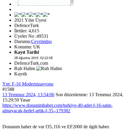
2021 Yılın Üyesi
DefenceTurk
İletiler: 4,615
Üyeler No :49531
Durumu:
Çevrimdışı
Konumu: UK
Kayıt Tarihi
28 Ağustos 2019, 02:22:58
DefenceTurk.com
Ruh Halim
Kayıtlı
Ynt: F-16 Modernizasyonu
#1588
13 Temmuz 2024, 13:54:06
Son düzenlenme
: 13 Temmuz 2024,
15:29:59 Yasar
https://www.donanimhaber.com/turkiye-40-adet-f-16-satin-
almayacak-hedef-artik-f-35--179382
Donanım haber de var f35, f16 ve EF2000 ile ilgili haber.