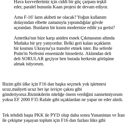
Hava kuvvetlerimiz için ciddi bir güç çarpanı teşkil
eder, paralel bununla Kaan projesi de devam ediyor.
Ama F-16' ların akibeti ne olacak? Yoğun kullanım
dolayından elbette zamanıyla yıprandığılar gövde
açısından. Bunların bir kısmı modernize edilir ya gerisi?
Amerika'nın bize karşı aniden esnek Çıkmasının altında
Mutlaka bir şey yatıyordur. Belki geri kalan uçakların
bir kısmını Ukrayna'ya transfer etmek ister. Bu seferde
Putin'in Nefesini ensemizde hissederiz. Aklımdan deli
deli SORULAR geçiyor ben burada herkesin görüşüne
almak istiyorum.
Bizim gibi ülke için F16 dan başka seçenek yok işletmesi
ucuz,maliyeti ucuz her işe isviçre çakısı gibi
gönderiyoruz.Bizimkilerin niteliğe önem verdiğini zannetmiyorum
yoksa EF 2000 F35 Rafale gibi uçaklardan ne yapar ne eder alırdı.
Tek tehdidi başta PKK ile PYD olup daha sonra Yunanistan ve İran
ile çekişme yaşayan toplum için F16 dan fazlası lüks gibi