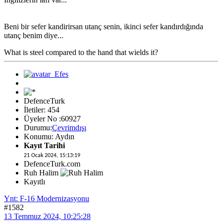
Beni bir sefer kandirirsan utanç senin, ikinci sefer kandırdığında
utanç benim diye...
What is steel compared to the hand that wields it?
DefenceTurk
İletiler: 454
Üyeler No :60927
Durumu:
Çevrimdışı
Konumu: Aydın
Kayıt Tarihi
21 Ocak 2024, 15:13:19
DefenceTurk.com
Ruh Halim
Kayıtlı
Ynt: F-16 Modernizasyonu
#1582
13 Temmuz 2024, 10:25:28