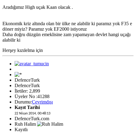
Aradığımız High uçak Kaan olacak .
Ekonomik kriz altında olan bir ülke ne alabilir ki paramız yok F35 e
döner miyiz? Paramız yok EF2000 istiyoruz
Daha doğru düzgün emeklisine zam yapamayan devlet hangi uçağı
alabilir ki
Herşey kızılelma için
DefenceTurk
DefenceTurk
İletiler: 2,899
Üyeler No :41288
Durumu:
Çevrimdışı
Kayıt Tarihi
22 Nisan 2014, 00:48:13
DefenceTurk.com
Ruh Halim
Kayıtlı