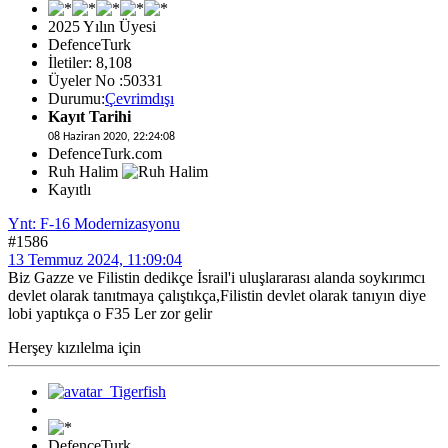
2025 Yılın Üyesi
DefenceTurk
İletiler: 8,108
Üyeler No :50331
Durumu:
Çevrimdışı
Kayıt Tarihi
08 Haziran 2020, 22:24:08
DefenceTurk.com
Ruh Halim
Kayıtlı
Ynt: F-16 Modernizasyonu
#1586
13 Temmuz 2024, 11:09:04
Biz Gazze ve Filistin dedikçe İsrail'i uluşlararası alanda soykırımcı
devlet olarak tanıtmaya çalıştıkça,Filistin devlet olarak tanıyın diye
lobi yaptıkça o F35 Ler zor gelir
Herşey kızılelma için
DefenceTurk