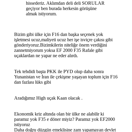
hissederiz. Aklımdan deli deli SORULAR
geçiyor ben burada herkesin görüşüne
almak istiyorum.
Bizim gibi ülke için F16 dan başka seçenek yok
işletmesi ucuz,maliyeti ucuz her işe isviçre çakısı gibi
gönderiyoruz.Bizimkilerin niteliğe önem verdiğini
zannetmiyorum yoksa EF 2000 F35 Rafale gibi
uçaklardan ne yapar ne eder alırdı.
Tek tehdidi başta PKK ile PYD olup daha sonra
Yunanistan ve İran ile çekişme yaşayan toplum için F16
dan fazlası lüks gibi
Aradığımız High uçak Kaan olacak .
Ekonomik kriz altında olan bir ülke ne alabilir ki
paramız yok F35 e döner miyiz? Paramız yok EF2000
istiyoruz
Daha doğru düzgün emeklisine zam yapamayan devlet