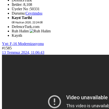
DefenceTurk
İletiler: 8,108
Üyeler No :50331
Durumu:
Çevrimdışı
Kayıt Tarihi
08 Haziran 2020, 22:24:08
DefenceTurk.com
Ruh Halim
Kayıtlı
Ynt: F-16 Modernizasyonu
#1585
13 Temmuz 2024, 11:06:43