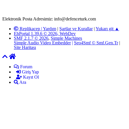
kanunlar ve yönetmelikler çerçevesinde tarafımızca incelenerek site
yöneticilerimiz tarafından gereken çalışmaların yapılmasının
ardından ilgili kişi ya da kuruma yazılı açıklama yapılacaktır.
Elektronik Posta Adresimiz: info@defenceturk.com
Replikacep |
Yardım
|
Şartlar ve Kurallar
|
Yukarı git ▲
EhPortal 1.39.6 © 2026, WebDev
SMF 2.1.7 © 2026
,
Simple Machines
Simple Audio Video Embedder
|
Seo4Smf © Smf.Gen.Tr
|
Site Haritası
Forum
Giriş Yap
Kayıt Ol
Ara