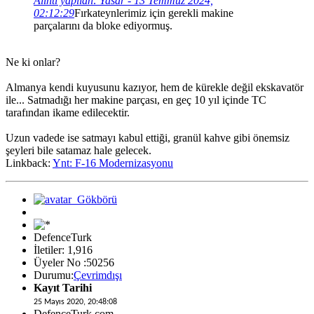
Alıntı yapılan: Yasar - 13 Temmuz 2024,
02:12:29
Fırkateynlerimiz için gerekli makine
parçalarını da bloke ediyormuş.
Ne ki onlar?
Almanya kendi kuyusunu kazıyor, hem de kürekle değil ekskavatör
ile... Satmadığı her makine parçası, en geç 10 yıl içinde TC
tarafından ikame edilecektir.
Uzun vadede ise satmayı kabul ettiği, granül kahve gibi önemsiz
şeyleri bile satamaz hale gelecek.
Linkback:
Ynt: F-16 Modernizasyonu
DefenceTurk
İletiler: 1,916
Üyeler No :50256
Durumu:
Çevrimdışı
Kayıt Tarihi
25 Mayıs 2020, 20:48:08
DefenceTurk.com