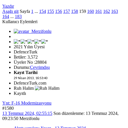
Yazdır
Aşağı git
Sayfa
1
...
154
155
156
157
158
159
160
161
162
163
164
...
183
Kullanıcı Eylemleri
2021 Yılın Üyesi
DefenceTurk
İletiler: 3,572
Üyeler No :28804
Durumu:
Çevrimdışı
Kayıt Tarihi
29 Nisan 2013, 16:53:40
DefenceTurk.com
Ruh Halim
Kayıtlı
Ynt: F-16 Modernizasyonu
#1580
13 Temmuz 2024, 02:55:15
Son düzenlenme
: 13 Temmuz 2024,
09:23:50 Merzifonlu