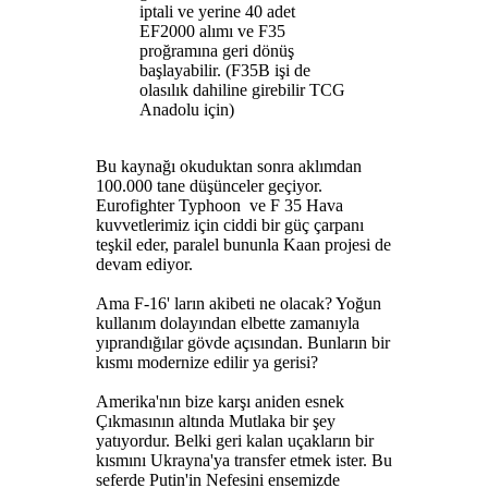
iptali ve yerine 40 adet
EF2000 alımı ve F35
proğramına geri dönüş
başlayabilir. (F35B işi de
olasılık dahiline girebilir TCG
Anadolu için)
Bu kaynağı okuduktan sonra aklımdan
100.000 tane düşünceler geçiyor.
Eurofighter Typhoon ve F 35 Hava
kuvvetlerimiz için ciddi bir güç çarpanı
teşkil eder, paralel bununla Kaan projesi de
devam ediyor.
Ama F-16' ların akibeti ne olacak? Yoğun
kullanım dolayından elbette zamanıyla
yıprandığılar gövde açısından. Bunların bir
kısmı modernize edilir ya gerisi?
Amerika'nın bize karşı aniden esnek
Çıkmasının altında Mutlaka bir şey
yatıyordur. Belki geri kalan uçakların bir
kısmını Ukrayna'ya transfer etmek ister. Bu
seferde Putin'in Nefesini ensemizde