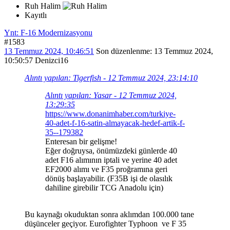
Ruh Halim
Kayıtlı
Ynt: F-16 Modernizasyonu
#1583
13 Temmuz 2024, 10:46:51
Son düzenlenme
: 13 Temmuz 2024,
10:50:57 Denizci16
Alıntı yapılan: Tigerfish - 12 Temmuz 2024, 23:14:10
Alıntı yapılan: Yasar - 12 Temmuz 2024,
13:29:35
https://www.donanimhaber.com/turkiye-
40-adet-f-16-satin-almayacak-hedef-artik-f-
35--179382
Enteresan bir gelişme!
Eğer doğruysa, önümüzdeki günlerde 40
adet F16 alımının iptali ve yerine 40 adet
EF2000 alımı ve F35 proğramına geri
dönüş başlayabilir. (F35B işi de olasılık
dahiline girebilir TCG Anadolu için)
Bu kaynağı okuduktan sonra aklımdan 100.000 tane
düşünceler geçiyor. Eurofighter Typhoon ve F 35