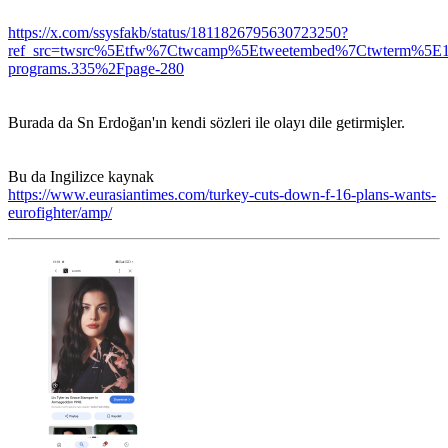
https://x.com/ssysfakb/status/1811826795630723250?
ref_src=twsrc%5Etfw%7Ctwcamp%5Etweetembed%7Ctwterm%5E18
programs.335%2Fpage-280
Burada da Sn Erdoğan'ın kendi sözleri ile olayı dile getirmişler.
Bu da Ingilizce kaynak
https://www.eurasiantimes.com/turkey-cuts-down-f-16-plans-wants-
eurofighter/amp/