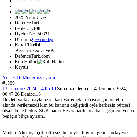
2025 Yılın Üyesi
DefenceTurk
İletiler: 8,108
Üyeler No :50331
Durumu:
Çevrimdışı
Kayıt Tarihi
08 Haziran 2020, 22:24:08
DefenceTurk.com
Ruh Halim
Kayıtlı
Ynt: F-16 Modernizasyonu
#1589
13 Temmuz 2024, 14:05:10
Son düzenlenme
: 14 Temmuz 2024,
00:47:26 Denizci16
Devleti yaftalamayla ne alakası var emekli maaşı asgari ücretin
altında verilemezdi kim bu kanunu değiştirdi öyle herkezin bütçesi
olsa elbette herkez SGK harici Bes yapardı ama halk geçinemiyor ki
beş için bütçe ayırsın...
Madem Almanya çok kötü sizi tutan yok buyrun gelin Türkiyeye