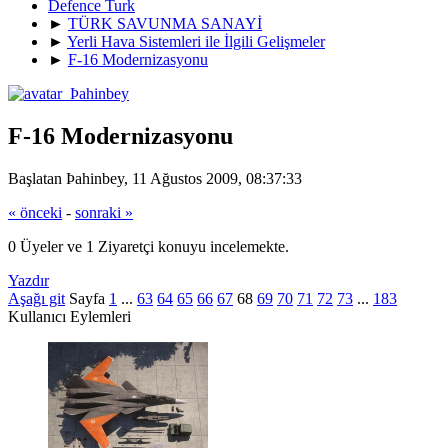
Defence Turk
►
TÜRK SAVUNMA SANAYİ
►
Yerli Hava Sistemleri ile İlgili Gelişmeler
►
F-16 Modernizasyonu
F-16 Modernizasyonu
Başlatan Þahinbey, 11 Ağustos 2009, 08:37:33
« önceki
-
sonraki »
0 Üyeler ve 1 Ziyaretçi konuyu incelemekte.
Yazdır
Aşağı git
Sayfa
1
...
63
64
65
66
67
68
69
70
71
72
73
...
183
Kullanıcı Eylemleri