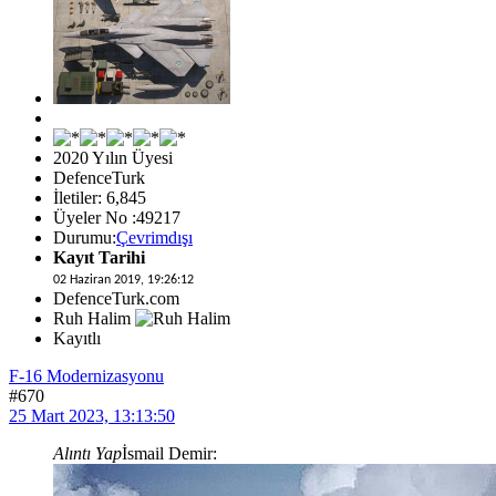
2020 Yılın Üyesi
DefenceTurk
İletiler: 6,845
Üyeler No :49217
Durumu:
Çevrimdışı
Kayıt Tarihi
02 Haziran 2019, 19:26:12
DefenceTurk.com
Ruh Halim
Kayıtlı
F-16 Modernizasyonu
#670
25 Mart 2023, 13:13:50
Alıntı Yap
İsmail Demir: