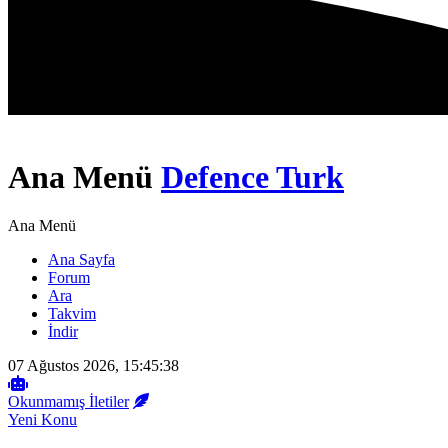
Ana Menü
Defence Turk
Ana Menü
Ana Sayfa
Forum
Ara
Takvim
İndir
07 Ağustos 2026, 15:45:38
Okunmamış İletiler
Yeni Konu