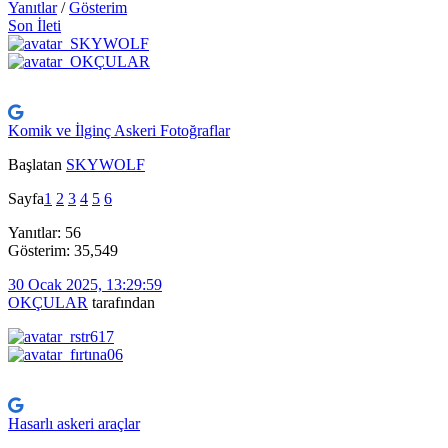
Yanıtlar
/
Gösterim
Son İleti
Komik ve İlginç Askeri Fotoğraflar
Başlatan
SKYWOLF
Sayfa
1
2
3
4
5
6
Yanıtlar: 56
Gösterim: 35,549
30 Ocak 2025, 13:29:59
OKÇULAR
tarafından
Hasarlı askeri araçlar