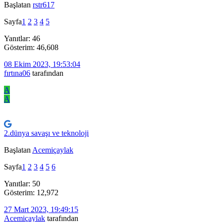
Başlatan
rstr617
Sayfa
1
2
3
4
5
Yanıtlar: 46
Gösterim: 46,608
08 Ekim 2023, 19:53:04
fırtına06
tarafından
A
A
2.dünya savaşı ve teknoloji
Başlatan
Acemiçaylak
Sayfa
1
2
3
4
5
6
Yanıtlar: 50
Gösterim: 12,972
27 Mart 2023, 19:49:15
Acemiçaylak
tarafından