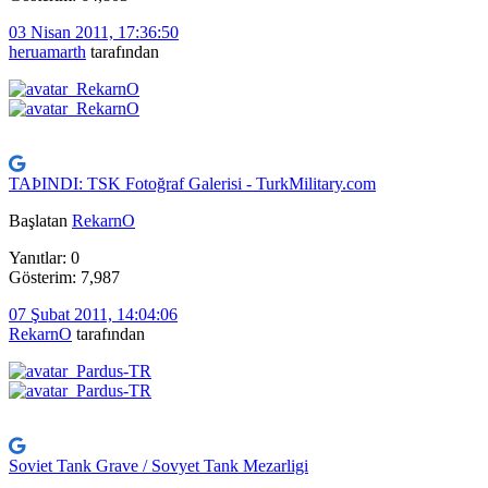
03 Nisan 2011, 17:36:50
heruamarth
tarafından
TAÞINDI: TSK Fotoğraf Galerisi - TurkMilitary.com
Başlatan
RekarnO
Yanıtlar: 0
Gösterim: 7,987
07 Şubat 2011, 14:04:06
RekarnO
tarafından
Soviet Tank Grave / Sovyet Tank Mezarligi