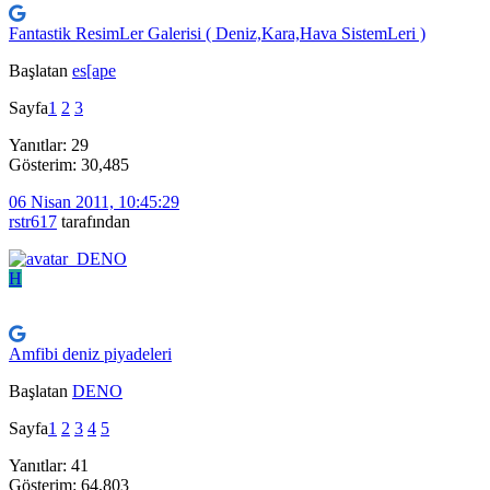
Fantastik ResimLer Galerisi ( Deniz,Kara,Hava SistemLeri )
Başlatan
es[ape
Sayfa
1
2
3
Yanıtlar: 29
Gösterim: 30,485
06 Nisan 2011, 10:45:29
rstr617
tarafından
H
Amfibi deniz piyadeleri
Başlatan
DENO
Sayfa
1
2
3
4
5
Yanıtlar: 41
Gösterim: 64,803