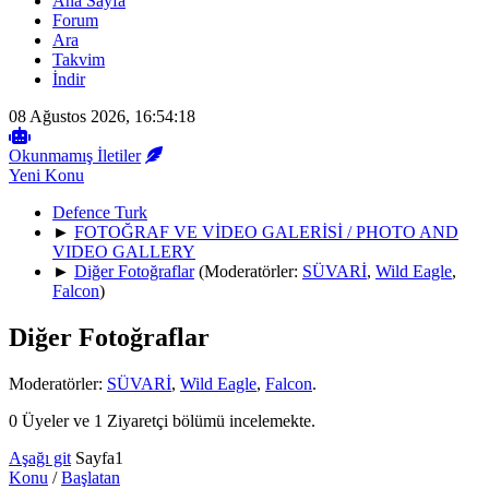
Ana Sayfa
Forum
Ara
Takvim
İndir
08 Ağustos 2026, 16:54:18
Okunmamış İletiler
Yeni Konu
Defence Turk
►
FOTOĞRAF VE VİDEO GALERİSİ / PHOTO AND
VIDEO GALLERY
►
Diğer Fotoğraflar
(Moderatörler:
SÜVARİ
,
Wild Eagle
,
Falcon
)
Diğer Fotoğraflar
Moderatörler:
SÜVARİ
,
Wild Eagle
,
Falcon
.
0 Üyeler ve 1 Ziyaretçi bölümü incelemekte.
Aşağı git
Sayfa
1
Konu
/
Başlatan