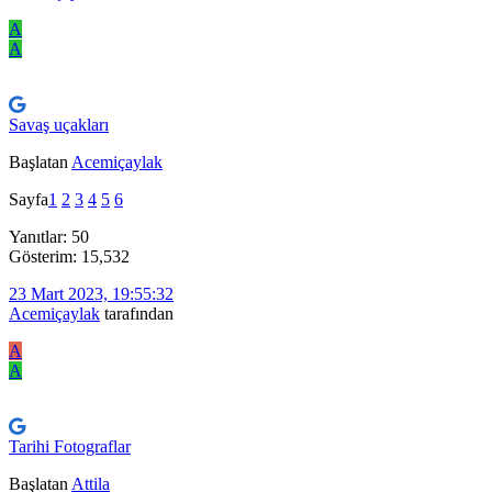
A
A
Savaş uçakları
Başlatan
Acemiçaylak
Sayfa
1
2
3
4
5
6
Yanıtlar: 50
Gösterim: 15,532
23 Mart 2023, 19:55:32
Acemiçaylak
tarafından
A
A
Tarihi Fotograflar
Başlatan
Attila