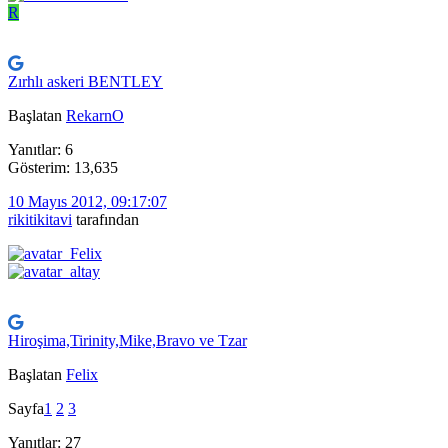
R
Zırhlı askeri BENTLEY
Başlatan
RekarnO
Yanıtlar: 6
Gösterim: 13,635
10 Mayıs 2012, 09:17:07
rikitikitavi
tarafından
Hiroşima,Tirinity,Mike,Bravo ve Tzar
Başlatan
Felix
Sayfa
1
2
3
Yanıtlar: 27