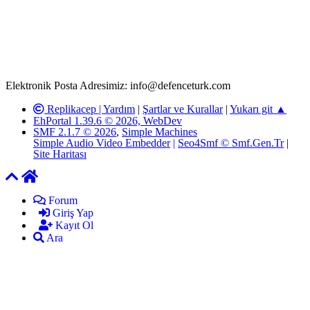
paylaşımlarının tüm sorumluluğu forum üyelerimize aittir.
defenceturk Forumuna iletilecek olan şikayetler, elektronik posta
adresimize gönderildikten en geç üç (3) iş günü içerisinde, ilgili
kanunlar ve yönetmelikler çerçevesinde tarafımızca incelenerek site
yöneticilerimiz tarafından gereken çalışmaların yapılmasının
ardından ilgili kişi ya da kuruma yazılı açıklama yapılacaktır.
Elektronik Posta Adresimiz: info@defenceturk.com
Replikacep |
Yardım
|
Şartlar ve Kurallar
|
Yukarı git ▲
EhPortal 1.39.6 © 2026, WebDev
SMF 2.1.7 © 2026
,
Simple Machines
Simple Audio Video Embedder
|
Seo4Smf © Smf.Gen.Tr
|
Site Haritası
Forum
Giriş Yap
Kayıt Ol
Ara