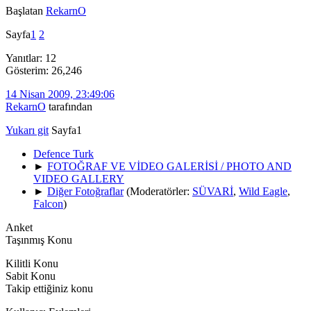
Başlatan
RekarnO
Sayfa
1
2
Yanıtlar: 12
Gösterim: 26,246
14 Nisan 2009, 23:49:06
RekarnO
tarafından
Yukarı git
Sayfa
1
Defence Turk
►
FOTOĞRAF VE VİDEO GALERİSİ / PHOTO AND
VIDEO GALLERY
►
Diğer Fotoğraflar
(Moderatörler:
SÜVARİ
,
Wild Eagle
,
Falcon
)
Anket
Taşınmış Konu
Kilitli Konu
Sabit Konu
Takip ettiğiniz konu