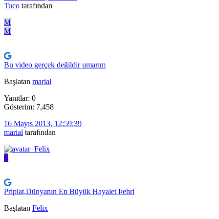
Tuco
tarafından
M
M
Bu video gerçek değildir umarım
Başlatan
marial
Yanıtlar: 0
Gösterim: 7,458
16 Mayıs 2013, 12:59:39
marial
tarafından
S
Pripiat,Dünyanın En Büyük Hayalet Þehri
Başlatan
Felix