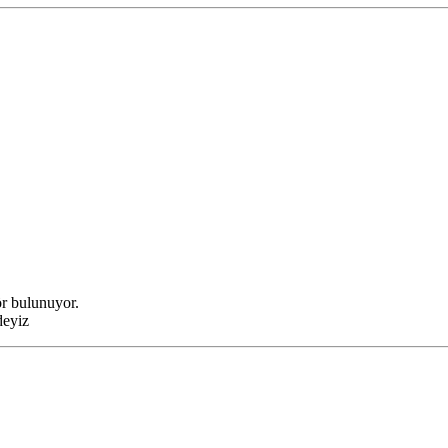
ör bulunuyor.
deyiz