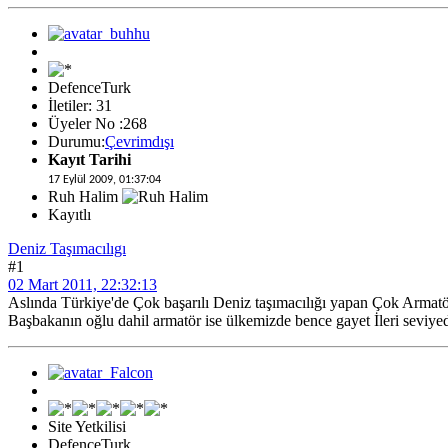
DefenceTurk
İletiler: 31
Üyeler No :268
Durumu:
Çevrimdışı
Kayıt Tarihi
17 Eylül 2009, 01:37:04
Ruh Halim
Kayıtlı
Deniz Taşımacılıgı
#1
02 Mart 2011, 22:32:13
Aslında Türkiye'de Çok başarılı Deniz taşımacılığı yapan Çok Armat
Başbakanın oğlu dahil armatör ise ülkemizde bence gayet İleri seviye
Site Yetkilisi
DefenceTurk