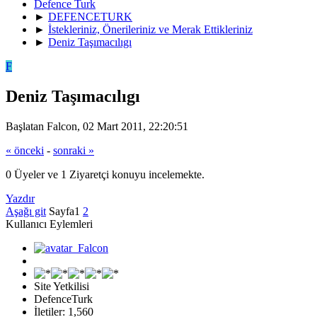
Defence Turk
►
DEFENCETURK
►
İstekleriniz, Önerileriniz ve Merak Ettikleriniz
►
Deniz Taşımacılıgı
F
Deniz Taşımacılıgı
Başlatan Falcon, 02 Mart 2011, 22:20:51
« önceki
-
sonraki »
0 Üyeler ve 1 Ziyaretçi konuyu incelemekte.
Yazdır
Aşağı git
Sayfa
1
2
Kullanıcı Eylemleri
Site Yetkilisi
DefenceTurk
İletiler: 1,560