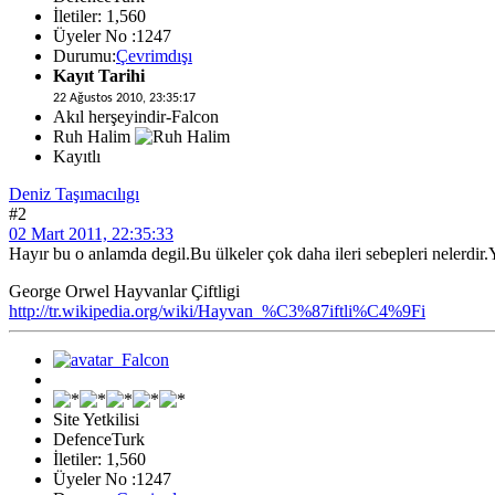
İletiler: 1,560
Üyeler No :1247
Durumu:
Çevrimdışı
Kayıt Tarihi
22 Ağustos 2010, 23:35:17
Akıl herşeyindir-Falcon
Ruh Halim
Kayıtlı
Deniz Taşımacılıgı
#2
02 Mart 2011, 22:35:33
Hayır bu o anlamda degil.Bu ülkeler çok daha ileri sebepleri nelerdir
George Orwel Hayvanlar Çiftligi
http://tr.wikipedia.org/wiki/Hayvan_%C3%87iftli%C4%9Fi
Site Yetkilisi
DefenceTurk
İletiler: 1,560
Üyeler No :1247