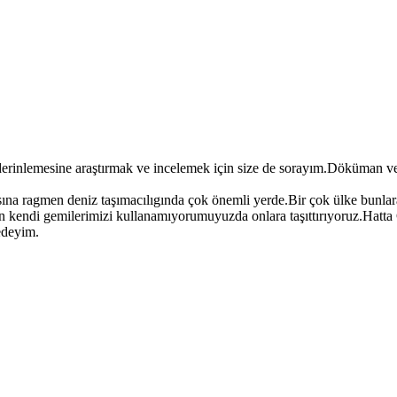
derinlemesine araştırmak ve incelemek için size de sorayım.Döküman ve
ına ragmen deniz taşımacılıgında çok önemli yerde.Bir çok ülke bunlara 
n kendi gemilerimizi kullanamıyorumuyuzda onlara taşıttırıyoruz.Hatt
 edeyim.