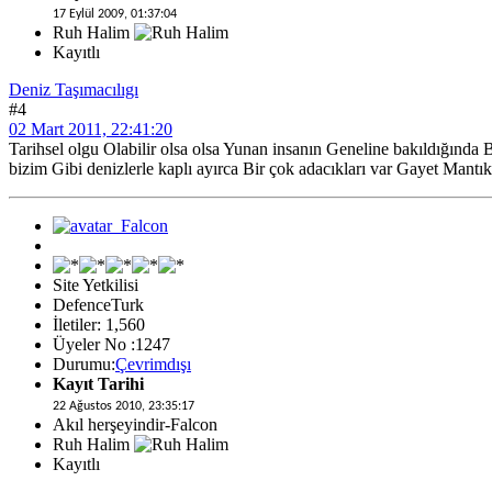
17 Eylül 2009, 01:37:04
Ruh Halim
Kayıtlı
Deniz Taşımacılıgı
#4
02 Mart 2011, 22:41:20
Tarihsel olgu Olabilir olsa olsa Yunan insanın Geneline bakıldığında B
bizim Gibi denizlerle kaplı ayırca Bir çok adacıkları var Gayet Mantıkl
Site Yetkilisi
DefenceTurk
İletiler: 1,560
Üyeler No :1247
Durumu:
Çevrimdışı
Kayıt Tarihi
22 Ağustos 2010, 23:35:17
Akıl herşeyindir-Falcon
Ruh Halim
Kayıtlı