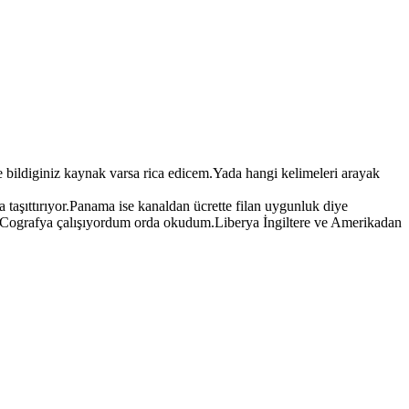
 bildiginiz kaynak varsa rica edicem.Yada hangi kelimeleri arayak
taşıttırıyor.Panama ise kanaldan ücrette filan uygunluk diye
a Cografya çalışıyordum orda okudum.Liberya İngiltere ve Amerikadan