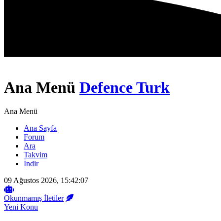
Ana Menü
Defence Turk
Ana Menü
Ana Sayfa
Forum
Ara
Takvim
İndir
09 Ağustos 2026, 15:42:07
Okunmamış İletiler
Yeni Konu