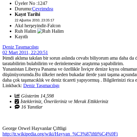
Üyeler No :1247
Durumu:
Çevrimdışı
Kayıt Tarihi
22 Ağustos 2010, 23:35:17
Akıl herşeyindir-Falcon
Ruh Halim
Kayıtlı
Deniz Taşımacılıgı
02 Mart 2011, 22:20:51
Þimdi aklıma takılan bir sorun aslında cevabı biliyorum ama daha da 
taratabilirim bulabilirim ve derinlemesine araştırma yapabilirim.
Yunanistan Liberya Panama ve özellikle İsviçre denize kıyısı olmamas
düşünüyorumda.Bu ülkeler neden bukadar ilerde yani taşıma açısında
daha çok taşımacıklık ve deniz ticareti yapıyormuş . Bilgilerinizi rica
Linkback:
Deniz Taşımacılıgı
Gösterim 14,598
İstekleriniz, Önerileriniz ve Merak Ettikleriniz
16 Yanıtlar
George Orwel Hayvanlar Çiftligi
http://tr.wikipedia.org/wiki/Hayvan_%C3%87iftli%C4%9Fi