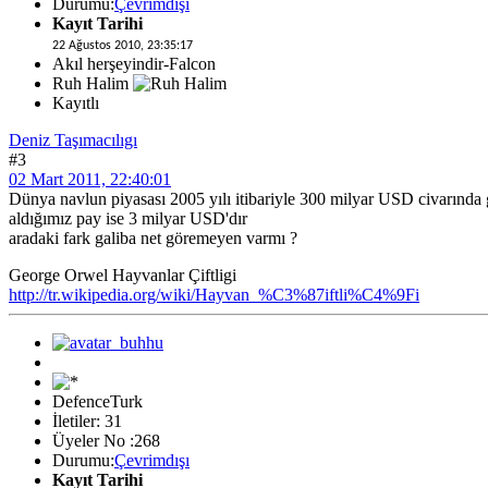
Durumu:
Çevrimdışı
Kayıt Tarihi
22 Ağustos 2010, 23:35:17
Akıl herşeyindir-Falcon
Ruh Halim
Kayıtlı
Deniz Taşımacılıgı
#3
02 Mart 2011, 22:40:01
Dünya navlun piyasası 2005 yılı itibariyle 300 milyar USD civarında 
aldığımız pay ise 3 milyar USD'dır
aradaki fark galiba net göremeyen varmı ?
George Orwel Hayvanlar Çiftligi
http://tr.wikipedia.org/wiki/Hayvan_%C3%87iftli%C4%9Fi
DefenceTurk
İletiler: 31
Üyeler No :268
Durumu:
Çevrimdışı
Kayıt Tarihi