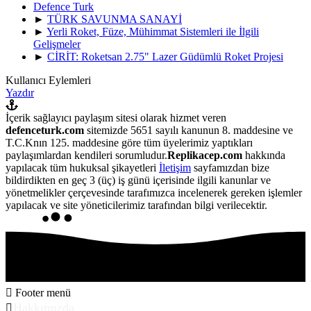
Defence Turk
►
TÜRK SAVUNMA SANAYİ
►
Yerli Roket, Füze, Mühimmat Sistemleri ile İlgili
Gelişmeler
►
CİRİT: Roketsan 2.75" Lazer Güdümlü Roket Projesi
Kullanıcı Eylemleri
Yazdır
İçerik sağlayıcı paylaşım sitesi olarak hizmet veren
defenceturk.com
sitemizde 5651 sayılı kanunun 8. maddesine ve
T.C.Knın 125. maddesine göre tüm üyelerimiz yaptıkları
paylaşımlardan kendileri sorumludur.
Replikacep.com
hakkında
yapılacak tüm hukuksal şikayetleri
İletişim
sayfamızdan bize
bildirdikten en geç 3 (üç) iş günü içerisinde ilgili kanunlar ve
yönetmelikler çerçevesinde tarafımızca incelenerek gereken işlemler
yapılacak ve site yöneticilerimiz tarafından bilgi verilecektir.
Footer menü
Hakkımızda