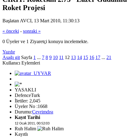
Roket Projesi
Başlatan AVCI, 13 Mart 2010, 11:30:13
« önceki
-
sonraki »
0 Üyeler ve 1 Ziyaretçi konuyu incelemekte.
Yazdır
Aşağı git
Sayfa
1
...
7
8
9
10
11
12
13
14
15
16
17
...
21
Kullanıcı Eylemleri
YASAKLI
DefenceTurk
İletiler: 2,045
Üyeler No :1668
Durumu:
Çevrimdışı
Kayıt Tarihi
12 Ocak 2011, 00:52:03
Ruh Halim
Kayıtlı