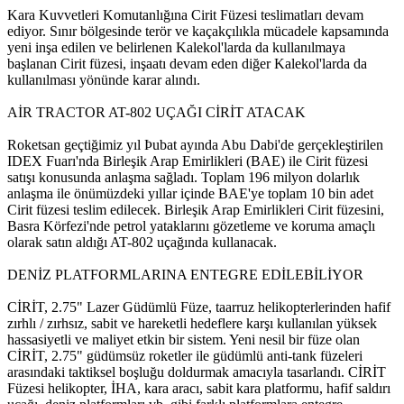
Kara Kuvvetleri Komutanlığına Cirit Füzesi teslimatları devam
ediyor. Sınır bölgesinde terör ve kaçakçılıkla mücadele kapsamında
yeni inşa edilen ve belirlenen Kalekol'larda da kullanılmaya
başlanan Cirit füzesi, inşaatı devam eden diğer Kalekol'larda da
kullanılması yönünde karar alındı.
AİR TRACTOR AT-802 UÇAĞI CİRİT ATACAK
Roketsan geçtiğimiz yıl Þubat ayında Abu Dabi'de gerçekleştirilen
IDEX Fuarı'nda Birleşik Arap Emirlikleri (BAE) ile Cirit füzesi
satışı konusunda anlaşma sağladı. Toplam 196 milyon dolarlık
anlaşma ile önümüzdeki yıllar içinde BAE'ye toplam 10 bin adet
Cirit füzesi teslim edilecek. Birleşik Arap Emirlikleri Cirit füzesini,
Basra Körfezi'nde petrol yataklarını gözetleme ve koruma amaçlı
olarak satın aldığı AT-802 uçağında kullanacak.
DENİZ PLATFORMLARINA ENTEGRE EDİLEBİLİYOR
CİRİT, 2.75" Lazer Güdümlü Füze, taarruz helikopterlerinden hafif
zırhlı / zırhsız, sabit ve hareketli hedeflere karşı kullanılan yüksek
hassasiyetli ve maliyet etkin bir sistem. Yeni nesil bir füze olan
CİRİT, 2.75" güdümsüz roketler ile güdümlü anti-tank füzeleri
arasındaki taktiksel boşluğu doldurmak amacıyla tasarlandı. CİRİT
Füzesi helikopter, İHA, kara aracı, sabit kara platformu, hafif saldırı