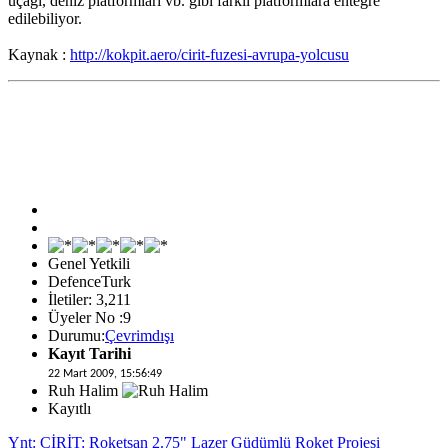
uçağı, deniz platformları vb. gibi farklı platformlara entegre
edilebiliyor.
Kaynak :
http://kokpit.aero/cirit-fuzesi-avrupa-yolcusu
Genel Yetkili
DefenceTurk
İletiler: 3,211
Üyeler No :9
Durumu:
Çevrimdışı
Kayıt Tarihi
22 Mart 2009, 15:56:49
Ruh Halim
Kayıtlı
Ynt: CİRİT: Roketsan 2.75" Lazer Güdümlü Roket Projesi