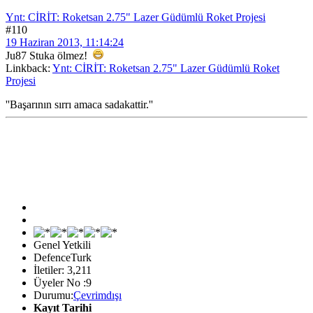
Ynt: CİRİT: Roketsan 2.75" Lazer Güdümlü Roket Projesi
#110
19 Haziran 2013, 11:14:24
Ju87 Stuka ölmez!
Linkback:
Ynt: CİRİT: Roketsan 2.75" Lazer Güdümlü Roket
Projesi
''Başarının sırrı amaca sadakattir.''
Genel Yetkili
DefenceTurk
İletiler: 3,211
Üyeler No :9
Durumu:
Çevrimdışı
Kayıt Tarihi