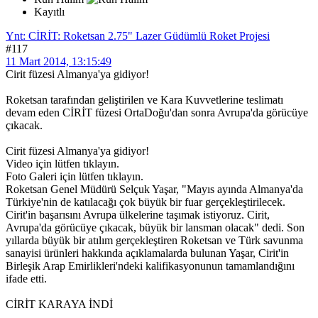
Kayıtlı
Ynt: CİRİT: Roketsan 2.75" Lazer Güdümlü Roket Projesi
#117
11 Mart 2014, 13:15:49
Cirit füzesi Almanya'ya gidiyor!
Roketsan tarafından geliştirilen ve Kara Kuvvetlerine teslimatı
devam eden CİRİT füzesi OrtaDoğu'dan sonra Avrupa'da görücüye
çıkacak.
Cirit füzesi Almanya'ya gidiyor!
Video için lütfen tıklayın.
Foto Galeri için lütfen tıklayın.
Roketsan Genel Müdürü Selçuk Yaşar, "Mayıs ayında Almanya'da
Türkiye'nin de katılacağı çok büyük bir fuar gerçekleştirilecek.
Cirit'in başarısını Avrupa ülkelerine taşımak istiyoruz. Cirit,
Avrupa'da görücüye çıkacak, büyük bir lansman olacak" dedi. Son
yıllarda büyük bir atılım gerçekleştiren Roketsan ve Türk savunma
sanayisi ürünleri hakkında açıklamalarda bulunan Yaşar, Cirit'in
Birleşik Arap Emirlikleri'ndeki kalifikasyonunun tamamlandığını
ifade etti.
CİRİT KARAYA İNDİ