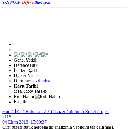
Defence
Turk.com
SKYWOLF...
Genel Yetkili
DefenceTurk
İletiler: 3,211
Üyeler No :9
Durumu:
Çevrimdışı
Kayıt Tarihi
22 Mart 2009, 15:56:49
Ruh Halim
Kayıtlı
Ynt: CİRİT: Roketsan 2.75" Lazer Güdümlü Roket Projesi
#115
04 Ekim 2013, 15:09:37
Cirit füzesi statik aeroelastik analizinin yapıldığı tez çalışması.