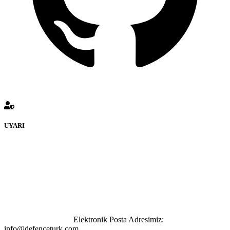
UYARI
defenceturk Forumuna eklenen ve farklı sitelere yönlendiren
bağlantı adreslerinden (linklerden) www.defenceturk.com sorumlu
tutulamaz. İnternet sitemizde, kaynak ya da bağlantı adresi(link)
göstermeksizin izinsiz bir şekilde yapılan her türlü haber ve bilgi
paylaşımı yasaktır. Forumumuzda izinsiz ve kaynak göstermeksizin
yapılan haber ve bilgi paylaşımlarından sadece eylemi gerçekleştiren
kişi sorumludur. Bu durumun mağduriyet yaratması hâlinde hak
sahibi olan kişi, kişiler ya da kurumların, bizlerle iletişime geçmesini
ivedilikle rica ederiz.
Elektronik Posta Adresimiz:
info@defenceturk.com