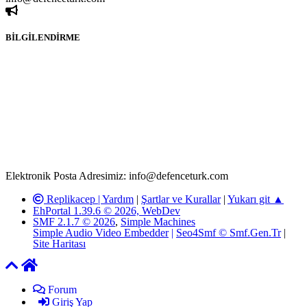
BİLGİLENDİRME
Rom ve medya haber sitesi olarak hizmet veren
www.defenceturk.com'
da, 5651 Sayılı Kanunun 8. Maddesine ve
T.C.K'nın 125. Maddesine göre, yapılan gönderi (konu, yorum)
paylaşımlarının tüm sorumluluğu forum üyelerimize aittir.
defenceturk Forumuna iletilecek olan şikayetler, elektronik posta
adresimize gönderildikten en geç üç (3) iş günü içerisinde, ilgili
kanunlar ve yönetmelikler çerçevesinde tarafımızca incelenerek site
yöneticilerimiz tarafından gereken çalışmaların yapılmasının
ardından ilgili kişi ya da kuruma yazılı açıklama yapılacaktır.
Elektronik Posta Adresimiz: info@defenceturk.com
Replikacep |
Yardım
|
Şartlar ve Kurallar
|
Yukarı git ▲
EhPortal 1.39.6 © 2026, WebDev
SMF 2.1.7 © 2026
,
Simple Machines
Simple Audio Video Embedder
|
Seo4Smf © Smf.Gen.Tr
|
Site Haritası
Forum
Giriş Yap