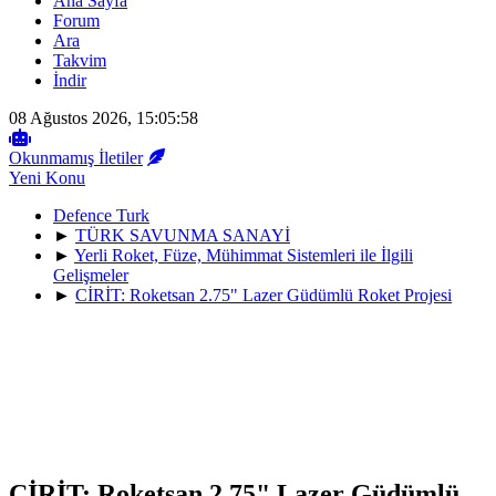
Ana Sayfa
Forum
Ara
Takvim
İndir
08 Ağustos 2026, 15:05:58
Okunmamış İletiler
Yeni Konu
Defence Turk
►
TÜRK SAVUNMA SANAYİ
►
Yerli Roket, Füze, Mühimmat Sistemleri ile İlgili
Gelişmeler
►
CİRİT: Roketsan 2.75" Lazer Güdümlü Roket Projesi
CİRİT: Roketsan 2.75" Lazer Güdümlü