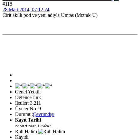
#118
28 Mart 2014, 07:12:24
Cirit akıllı pod ve yeni adıyla Umtas (Mızrak-U)
Genel Yetkili
DefenceTurk
İletiler: 3,211
Üyeler No :9
Durumu:
Çevrimdışı
Kayıt Tarihi
22 Mart 2009, 15:56:49
Ruh Halim
Kayıtlı