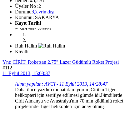
İletiler: 45,276
Üyeler No :2
Durumu:
Çevrimdışı
Konumu: SAKARYA
Kayıt Tarihi
21 Mart 2009, 22:33:20
Ruh Halim
Kayıtlı
Ynt: CİRİT: Roketsan 2.75" Lazer Güdümlü Roket Projesi
#112
11 Eylül 2013, 15:03:37
Alıntı yapılan: AVCI - 11 Eylül 2013, 14:28:47
Daha önce yazdım mı hatırlamıyorum,Cirit'in Tiger
helikopteri için sertifiye edilmesi gümde idi.Þimdilerde
Cirit Almanya ve Avustralya'nın 70 mm güdümlü roket
projelerinde Tiger helikopteri için aday olmuş.