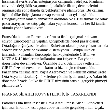
İnsansız Hava Aracı'na entegrasyon çalışmaları sürüyor. Planlanan
takvimde değişiklik yaşanmadığı takdirde ilk atış denemelerini
önümüzdeki sonbaharda gerçekleştirmeyi planlıyoruz. Bu çalışma
üçüncü ülke ihtiyaçlarına cevap vermesi amacıyla başlatıldı.
Entegrasyonun tamamlanmasının ardından SAGEM firması ile ortak
pazar arayışları ve satış çalışmaları yapma konusunda her iki tarafta
olumlu yönde karşılık verdi.
Fransa'da bulunan Eurocopter firması ile de çalışmalar devam
ediyor. Eurocopter ile yapılan görüşmelerde hedef pazar olarak
Ortadoğu coğrafyası ele alındı. Roketsan olarak pazar çalışmalarında
sadece bir bölgeye odaklanmak istemiyoruz. Avrupa ülkeleri
tarafından kullanılan Eurocopter helikopterlerinde CİRİT ve
MIZRAK-U füzelerinin kullanılmasını istiyoruz. Bu yönde
görüşmeler devam ediyor. Özellikle Türk Silahlı Kuvvetleri'nin
CİRİT füzesini envanterine katması bizim için referans oldu.
Pazarlama çalışmalarını, başta Azerbaycan ve Pakistan olmak üzere
Orta Asya ile Uzakdoğu ülkelerine yöneltmiş durumdayız. Yakın bir
dönemde 2 yada 3 ülke ile CİRİT füzesinin satışını gerçekleştirmeyi
planlıyoruz".
FRANSA SİLAHLI KUVVETLERİ İÇİN TASARLANDI
Patroller Orta İrtifa İnsansız Hava Aracı Fransa Silahlı Kuvvetleri
için tasarlandı. İlk test uçuşu 2009 tarihinde gerçekleştirildi. Uçak,