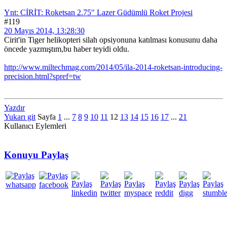
Ynt: CİRİT: Roketsan 2.75" Lazer Güdümlü Roket Projesi
#119
20 Mayıs 2014, 13:28:30
Cirit'in Tiger helikopteri silah opsiyonuna katılması konusunu daha
öncede yazmıştım,bu haber teyidi oldu.
http://www.miltechmag.com/2014/05/ila-2014-roketsan-introducing-
precision.html?spref=tw
Yazdır
Yukarı git
Sayfa
1
...
7
8
9
10
11
12
13
14
15
16
17
...
21
Kullanıcı Eylemleri
Konuyu Paylaş