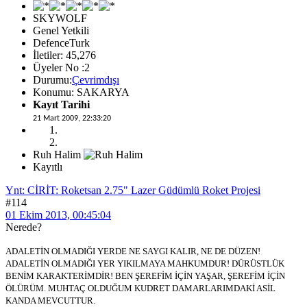
SKYWOLF
Genel Yetkili
DefenceTurk
İletiler: 45,276
Üyeler No :2
Durumu:
Çevrimdışı
Konumu: SAKARYA
Kayıt Tarihi
21 Mart 2009, 22:33:20
Ruh Halim
Kayıtlı
Ynt: CİRİT: Roketsan 2.75" Lazer Güdümlü Roket Projesi
#114
01 Ekim 2013, 00:45:04
Nerede?
ADALETİN OLMADIĞI YERDE NE SAYGI KALIR, NE DE DÜZEN!
ADALETİN OLMADIĞI YER YIKILMAYA MAHKUMDUR! DÜRÜSTLÜK
BENİM KARAKTERİMDİR! BEN ŞEREFİM İÇİN YAŞAR, ŞEREFİM İÇİN
ÖLÜRÜM. MUHTAÇ OLDUĞUM KUDRET DAMARLARIMDAKİ ASİL
KANDA MEVCUTTUR.