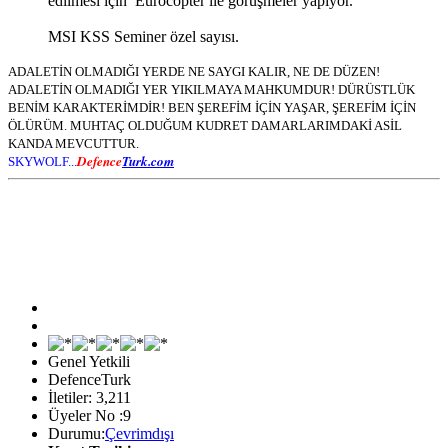
edilmesi için Eurocopter ile görüşmeler yapıyor.
MSI KSS Seminer özel sayısı.
ADALETİN OLMADIĞI YERDE NE SAYGI KALIR, NE DE DÜZEN!
ADALETİN OLMADIĞI YER YIKILMAYA MAHKUMDUR! DÜRÜSTLÜK
BENİM KARAKTERİMDİR! BEN ŞEREFİM İÇİN YAŞAR, ŞEREFİM İÇİN
ÖLÜRÜM. MUHTAÇ OLDUĞUM KUDRET DAMARLARIMDAKİ ASİL
KANDA MEVCUTTUR.
Defence
Turk.com
SKYWOLF...
Genel Yetkili
DefenceTurk
İletiler: 3,211
Üyeler No :9
Durumu:
Çevrimdışı