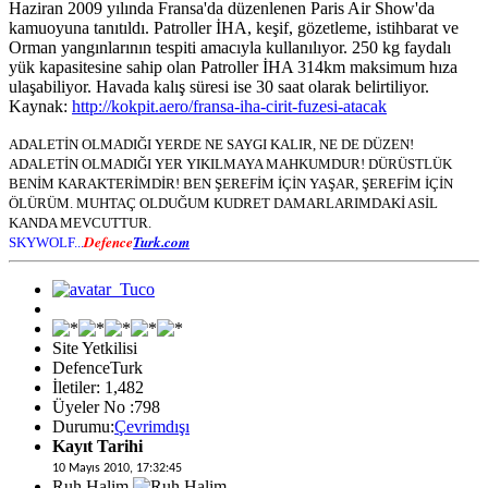
Haziran 2009 yılında Fransa'da düzenlenen Paris Air Show'da
kamuoyuna tanıtıldı. Patroller İHA, keşif, gözetleme, istihbarat ve
Orman yangınlarının tespiti amacıyla kullanılıyor. 250 kg faydalı
yük kapasitesine sahip olan Patroller İHA 314km maksimum hıza
ulaşabiliyor. Havada kalış süresi ise 30 saat olarak belirtiliyor.
Kaynak:
http://kokpit.aero/fransa-iha-cirit-fuzesi-atacak
ADALETİN OLMADIĞI YERDE NE SAYGI KALIR, NE DE DÜZEN!
ADALETİN OLMADIĞI YER YIKILMAYA MAHKUMDUR! DÜRÜSTLÜK
BENİM KARAKTERİMDİR! BEN ŞEREFİM İÇİN YAŞAR, ŞEREFİM İÇİN
ÖLÜRÜM. MUHTAÇ OLDUĞUM KUDRET DAMARLARIMDAKİ ASİL
KANDA MEVCUTTUR.
Defence
Turk.com
SKYWOLF...
Site Yetkilisi
DefenceTurk
İletiler: 1,482
Üyeler No :798
Durumu:
Çevrimdışı
Kayıt Tarihi
10 Mayıs 2010, 17:32:45
Ruh Halim