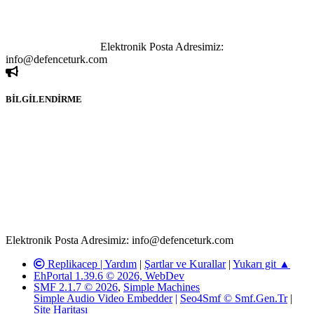
yapılan haber ve bilgi paylaşımlarından sadece eylemi gerçekleştiren
kişi sorumludur. Bu durumun mağduriyet yaratması hâlinde hak
sahibi olan kişi, kişiler ya da kurumların, bizlerle iletişime geçmesini
ivedilikle rica ederiz.
Elektronik Posta Adresimiz:
info@defenceturk.com
BİLGİLENDİRME
Rom ve medya haber sitesi olarak hizmet veren
www.defenceturk.com'
da, 5651 Sayılı Kanunun 8. Maddesine ve
T.C.K'nın 125. Maddesine göre, yapılan gönderi (konu, yorum)
paylaşımlarının tüm sorumluluğu forum üyelerimize aittir.
defenceturk Forumuna iletilecek olan şikayetler, elektronik posta
adresimize gönderildikten en geç üç (3) iş günü içerisinde, ilgili
kanunlar ve yönetmelikler çerçevesinde tarafımızca incelenerek site
yöneticilerimiz tarafından gereken çalışmaların yapılmasının
ardından ilgili kişi ya da kuruma yazılı açıklama yapılacaktır.
Elektronik Posta Adresimiz: info@defenceturk.com
Replikacep |
Yardım
|
Şartlar ve Kurallar
|
Yukarı git ▲
EhPortal 1.39.6 © 2026, WebDev
SMF 2.1.7 © 2026
,
Simple Machines
Simple Audio Video Embedder
|
Seo4Smf © Smf.Gen.Tr
|
Site Haritası