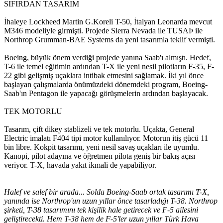
SIFIRDAN TASARIM
İhaleye Lockheed Martin G.Koreli T-50, İtalyan Leonarda mevcut
M346 modeliyle girmişti. Projede Sierra Nevada ile TUSAÞ ile
Northrop Grumman-BAE Systems da yeni tasarımla teklif vermişti.
Boeing, büyük önem verdiği projede yanına Saab'ı almıştı. Hedef,
T-6 ile temel eğitimin ardından T-X ile yeni nesil pilotların F-35, F-
22 gibi gelişmiş uçaklara intibak etmesini sağlamak. İki yıl önce
başlayan çalışmalarda önümüzdeki dönemdeki program, Boeing-
Saab'ın Pentagon ile yapacağı görüşmelerin ardından başlayacak.
TEK MOTORLU
Tasarım, çift dikey stablizeli ve tek motorlu. Uçakta, General
Electric imalatı F404 tipi motor kullanılıyor. Motorun itiş gücü 11
bin libre. Kokpit tasarımı, yeni nesil savaş uçakları ile uyumlu.
Kanopi, pilot adayına ve öğretmen pilota geniş bir bakış açısı
veriyor. T-X, havada yakıt ikmali de yapabiliyor.
Halef ve salef bir arada... Solda Boeing-Saab ortak tasarımı T-X,
yanında ise Northrop'un uzun yıllar önce tasarladığı T-38. Northrop
şirketi, T-38 tasarımını tek kişilik hale getirecek ve F-5 ailesini
geliştirecekti. Hem T-38 hem de F-5'ler uzun yıllar Türk Hava