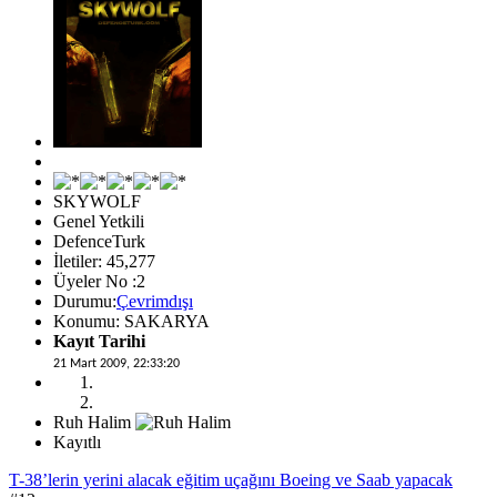
SKYWOLF
Genel Yetkili
DefenceTurk
İletiler: 45,277
Üyeler No :2
Durumu:
Çevrimdışı
Konumu: SAKARYA
Kayıt Tarihi
21 Mart 2009, 22:33:20
Ruh Halim
Kayıtlı
T-38’lerin yerini alacak eğitim uçağını Boeing ve Saab yapacak