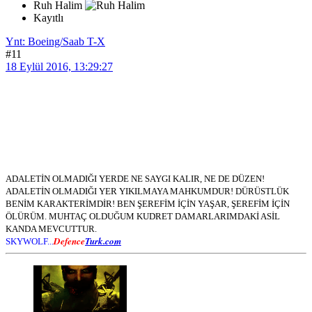
Ruh Halim
Kayıtlı
Ynt: Boeing/Saab T-X
#11
18 Eylül 2016, 13:29:27
ADALETİN OLMADIĞI YERDE NE SAYGI KALIR, NE DE DÜZEN!
ADALETİN OLMADIĞI YER YIKILMAYA MAHKUMDUR! DÜRÜSTLÜK
BENİM KARAKTERİMDİR! BEN ŞEREFİM İÇİN YAŞAR, ŞEREFİM İÇİN
ÖLÜRÜM. MUHTAÇ OLDUĞUM KUDRET DAMARLARIMDAKİ ASİL
KANDA MEVCUTTUR.
Defence
Turk.com
SKYWOLF...