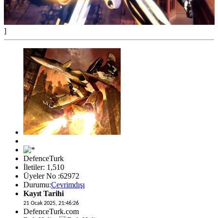
]
DefenceTurk
İletiler: 1,510
Üyeler No :62972
Durumu:
Çevrimdışı
Kayıt Tarihi
21 Ocak 2025, 21:46:26
DefenceTurk.com