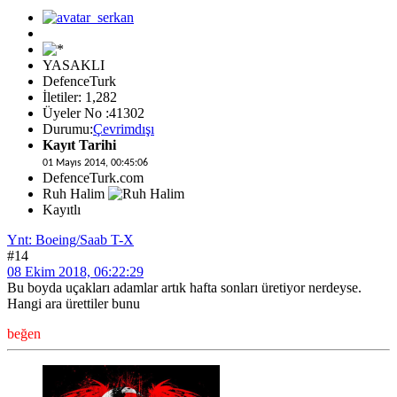
YASAKLI
DefenceTurk
İletiler: 1,282
Üyeler No :41302
Durumu:
Çevrimdışı
Kayıt Tarihi
01 Mayıs 2014, 00:45:06
DefenceTurk.com
Ruh Halim
Kayıtlı
Ynt: Boeing/Saab T-X
#14
08 Ekim 2018, 06:22:29
Bu boyda uçakları adamlar artık hafta sonları üretiyor nerdeyse.
Hangi ara ürettiler bunu
beğen