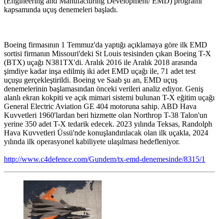
(Engineering and Manufacturing Development/ EMD) programı
kapsamında uçuş denemeleri başladı.
Boeing firmasının 1 Temmuz'da yaptığı açıklamaya göre ilk EMD
sortisi firmanın Missouri'deki St Louis tesisinden çıkan Boeing T-X
(BTX) uçağı N381TX'di. Aralık 2016 ile Aralık 2018 arasında
şimdiye kadar inşa edilmiş iki adet EMD uçağı ile, 71 adet test
uçuşu gerçekleştirildi. Boeing ve Saab şu an, EMD uçuş
denemelerinin başlamasından önceki verileri analiz ediyor. Geniş
alanlı ekran kokpiti ve açık mimari sistemi bulunan T-X eğitim uçağı
General Electric Aviation GE 404 motoruna sahip. ABD Hava
Kuvvetleri 1960'lardan beri hizmette olan Northrop T-38 Talon'un
yerine 350 adet T-X tedarik edecek. 2023 yılında Teksas, Randolph
Hava Kuvvetleri Üssü'nde konuşlandırılacak olan ilk uçakla, 2024
yılında ilk operasyonel kabiliyete ulaşılması hedefleniyor.
http://www.c4defence.com/Gundem/tx-emd-denemesinde/8315/1