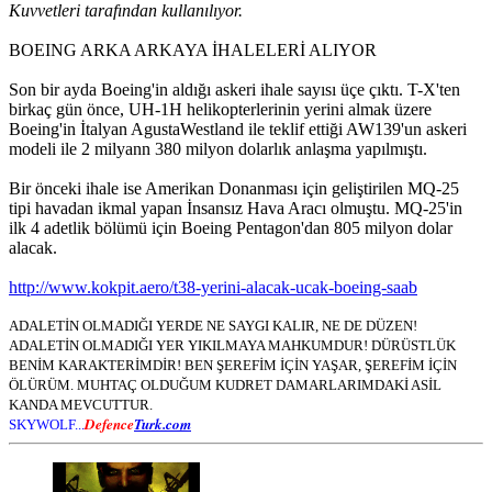
Kuvvetleri tarafından kullanılıyor.
BOEING ARKA ARKAYA İHALELERİ ALIYOR
Son bir ayda Boeing'in aldığı askeri ihale sayısı üçe çıktı. T-X'ten
birkaç gün önce, UH-1H helikopterlerinin yerini almak üzere
Boeing'in İtalyan AgustaWestland ile teklif ettiği AW139'un askeri
modeli ile 2 milyann 380 milyon dolarlık anlaşma yapılmıştı.
Bir önceki ihale ise Amerikan Donanması için geliştirilen MQ-25
tipi havadan ikmal yapan İnsansız Hava Aracı olmuştu. MQ-25'in
ilk 4 adetlik bölümü için Boeing Pentagon'dan 805 milyon dolar
alacak.
http://www.kokpit.aero/t38-yerini-alacak-ucak-boeing-saab
ADALETİN OLMADIĞI YERDE NE SAYGI KALIR, NE DE DÜZEN!
ADALETİN OLMADIĞI YER YIKILMAYA MAHKUMDUR! DÜRÜSTLÜK
BENİM KARAKTERİMDİR! BEN ŞEREFİM İÇİN YAŞAR, ŞEREFİM İÇİN
ÖLÜRÜM. MUHTAÇ OLDUĞUM KUDRET DAMARLARIMDAKİ ASİL
KANDA MEVCUTTUR.
Defence
Turk.com
SKYWOLF...