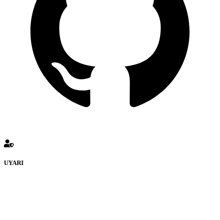
UYARI
defenceturk Forumuna eklenen ve farklı sitelere yönlendiren
bağlantı adreslerinden (linklerden) www.defenceturk.com sorumlu
tutulamaz. İnternet sitemizde, kaynak ya da bağlantı adresi(link)
göstermeksizin izinsiz bir şekilde yapılan her türlü haber ve bilgi
paylaşımı yasaktır. Forumumuzda izinsiz ve kaynak göstermeksizin