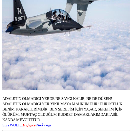
ADALETİN OLMADIĞI YERDE NE SAYGI KALIR, NE DE DÜZEN!
ADALETİN OLMADIĞI YER YIKILMAYA MAHKUMDUR! DÜRÜSTLÜK
BENİM KARAKTERİMDİR! BEN ŞEREFİM İÇİN YAŞAR, ŞEREFİM İÇİN
ÖLÜRÜM. MUHTAÇ OLDUĞUM KUDRET DAMARLARIMDAKİ ASİL
KANDA MEVCUTTUR.
Defence
Turk.com
SKYWOLF...