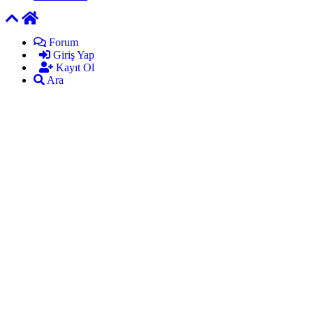
Forum
Giriş Yap
Kayıt Ol
Ara