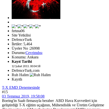
fırtına06
Site Yetkilisi
DefenceTurk
İletiler: 5,464
Üyeler No :26998
Durumu:
Çevrimdışı
Konumu: Ankara
Kayıt Tarihi
12 Şubat 2013, 00:04:58
DefenceTurk.com
Ruh Halim
Kayıtlı
T-X EMD Denemesinde
#15
03 Temmuz 2019, 19:58:08
Boeing'in Saab firmasıyla beraber ABD Hava Kuvvetleri için
geliştirdiği T-X eğitim uçağının, Mühendislik ve Üretim Geliştirme