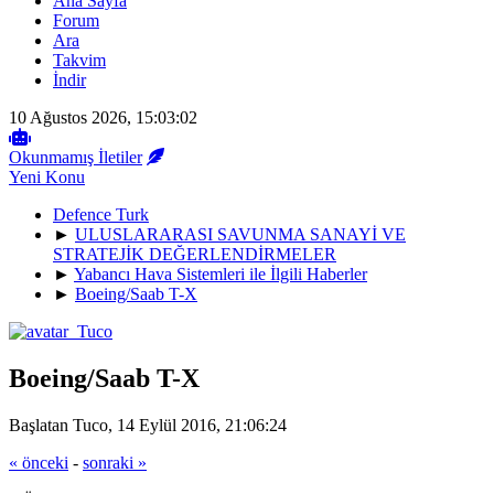
Ana Sayfa
Forum
Ara
Takvim
İndir
10 Ağustos 2026, 15:03:02
Okunmamış İletiler
Yeni Konu
Defence Turk
►
ULUSLARARASI SAVUNMA SANAYİ VE
STRATEJİK DEĞERLENDİRMELER
►
Yabancı Hava Sistemleri ile İlgili Haberler
►
Boeing/Saab T-X
Boeing/Saab T-X
Başlatan Tuco, 14 Eylül 2016, 21:06:24
« önceki
-
sonraki »