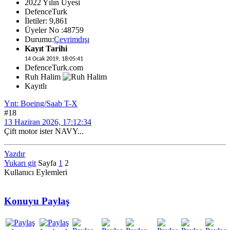
2022 Yılın Üyesi
DefenceTurk
İletiler: 9,861
Üyeler No :48759
Durumu:
Çevrimdışı
Kayıt Tarihi
14 Ocak 2019, 18:05:41
DefenceTurk.com
Ruh Halim
Kayıtlı
Ynt: Boeing/Saab T-X
#18
13 Haziran 2026, 17:12:34
Çift motor ister NAVY...
Yazdır
Yukarı git
Sayfa
1
2
Kullanıcı Eylemleri
Konuyu Paylaş