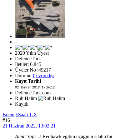
2020 Yılın Üyesi
DefenceTurk
İletiler: 6,845
Üyeler No :49217
Durumu:
Çevrimdışı
Kayıt Tarihi
02 Haziran 2019, 19:26:12
DefenceTurk.com
Ruh Halim
Kayıtlı
Boeing/Saab T-X
#16
21 Haziran 2022, 13:02:21
Alıntı Yap
T-7 Redhawk eğitim uçağının silahlı bir