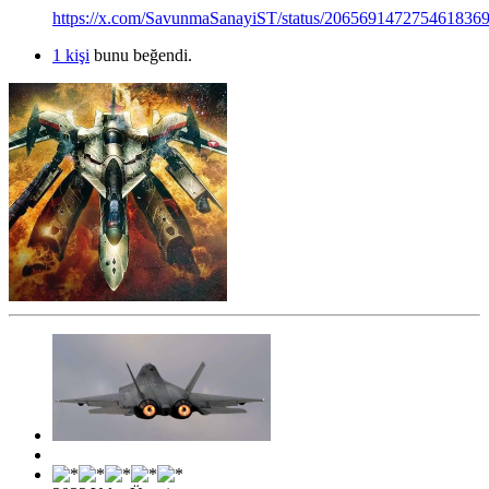
https://x.com/SavunmaSanayiST/status/206569147275461836
1 kişi
bunu beğendi.