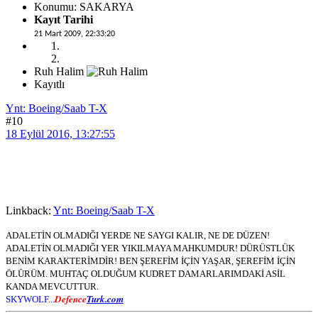
Konumu: SAKARYA
Kayıt Tarihi
21 Mart 2009, 22:33:20
Ruh Halim
Kayıtlı
Ynt: Boeing/Saab T-X
#10
18 Eylül 2016, 13:27:55
Linkback:
Ynt: Boeing/Saab T-X
ADALETİN OLMADIĞI YERDE NE SAYGI KALIR, NE DE DÜZEN!
ADALETİN OLMADIĞI YER YIKILMAYA MAHKUMDUR! DÜRÜSTLÜK
BENİM KARAKTERİMDİR! BEN ŞEREFİM İÇİN YAŞAR, ŞEREFİM İÇİN
ÖLÜRÜM. MUHTAÇ OLDUĞUM KUDRET DAMARLARIMDAKİ ASİL
KANDA MEVCUTTUR.
Defence
Turk.com
SKYWOLF...