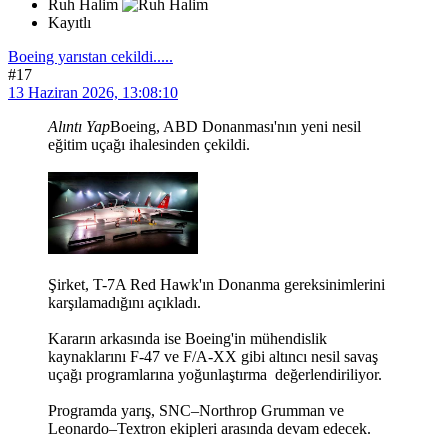
Ruh Halim
Kayıtlı
Boeing yarıstan cekildi.....
#17
13 Haziran 2026, 13:08:10
Alıntı Yap
Boeing, ABD Donanması'nın yeni nesil
eğitim uçağı ihalesinden çekildi.
Şirket, T-7A Red Hawk'ın Donanma gereksinimlerini
karşılamadığını açıkladı.
Kararın arkasında ise Boeing'in mühendislik
kaynaklarını F-47 ve F/A-XX gibi altıncı nesil savaş
uçağı programlarına yoğunlaştırma değerlendiriliyor.
Programda yarış, SNC–Northrop Grumman ve
Leonardo–Textron ekipleri arasında devam edecek.