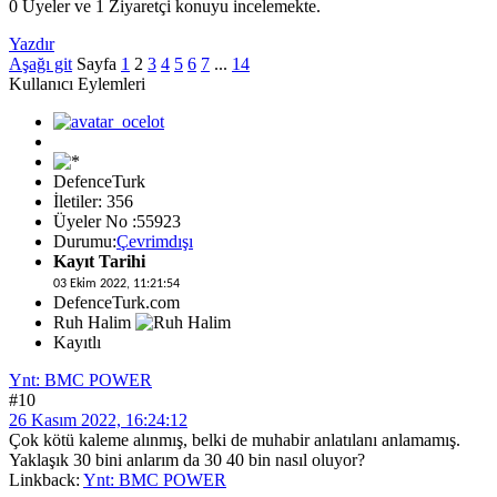
0 Üyeler ve 1 Ziyaretçi konuyu incelemekte.
Yazdır
Aşağı git
Sayfa
1
2
3
4
5
6
7
...
14
Kullanıcı Eylemleri
DefenceTurk
İletiler: 356
Üyeler No :55923
Durumu:
Çevrimdışı
Kayıt Tarihi
03 Ekim 2022, 11:21:54
DefenceTurk.com
Ruh Halim
Kayıtlı
Ynt: BMC POWER
#10
26 Kasım 2022, 16:24:12
Çok kötü kaleme alınmış, belki de muhabir anlatılanı anlamamış.
Yaklaşık 30 bini anlarım da 30 40 bin nasıl oluyor?
Linkback:
Ynt: BMC POWER