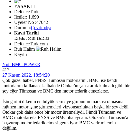
YASAKLI
DefenceTurk
İletiler: 1,699
Üyeler No :47642
Durumu:
Çevrimdışı
Kayıt Tarihi
12 Şubat 2018, 13:12:23
DefenceTurk.com
Ruh Halim
Kayıtlı
Ynt: BMC POWER
#12
27 Kasım 2022, 18:54:20
Çok güzel haber. FNSS Tümosan motorlarını, BMC ise kendi
motorlarını kullanacak. İhalede Otokar'ın şansı artık kalmadı gibi bir
şey eğer Tümosan ve BMC'den motor tedarik etmezlerse.
İşin garibi ülkenin en büyük sermaye grubunun markası olmasına
rağmen motor işine girmemeleri vizyonsuzluktan başka bir şey değil.
Otokar çok daha önce bir motor üretmeliydi. Þimdi Tümosan ve
BMC motorlarıyla FNSS ve BMC ihaleyi alır. Otokar'ın Tümosan'a
başvurup motor tedarik etmesi gerekiyor. BMC verir mi emin
değilim.