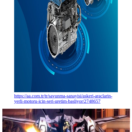
https://aa.com.tr/tr/savunma-sanayisi/askeri-araclarin-
yerli-motoru-icin-seri-uretim-basliyor/2748657