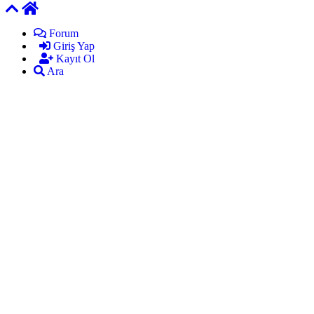
Forum
Giriş Yap
Kayıt Ol
Ara