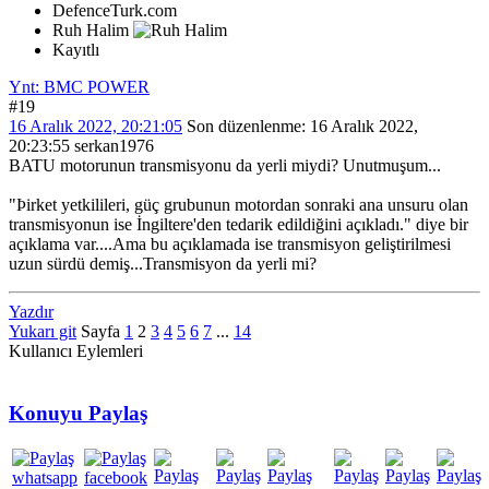
DefenceTurk.com
Ruh Halim
Kayıtlı
Ynt: BMC POWER
#19
16 Aralık 2022, 20:21:05
Son düzenlenme
: 16 Aralık 2022,
20:23:55 serkan1976
BATU motorunun transmisyonu da yerli miydi? Unutmuşum...
"Þirket yetkilileri, güç grubunun motordan sonraki ana unsuru olan
transmisyonun ise İngiltere'den tedarik edildiğini açıkladı." diye bir
açıklama var....Ama bu açıklamada ise transmisyon geliştirilmesi
uzun sürdü demiş...Transmisyon da yerli mi?
Yazdır
Yukarı git
Sayfa
1
2
3
4
5
6
7
...
14
Kullanıcı Eylemleri
Konuyu Paylaş