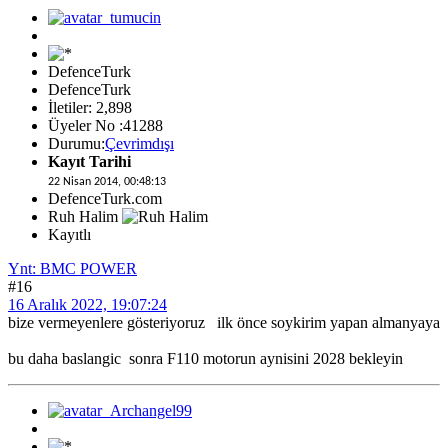
DefenceTurk
DefenceTurk
İletiler: 2,898
Üyeler No :41288
Durumu:
Çevrimdışı
Kayıt Tarihi
22 Nisan 2014, 00:48:13
DefenceTurk.com
Ruh Halim
Kayıtlı
Ynt: BMC POWER
#16
16 Aralık 2022, 19:07:24
bize vermeyenlere gösteriyoruz ilk önce soykirim yapan almanyaya
bu daha baslangic sonra F110 motorun aynisini 2028 bekleyin