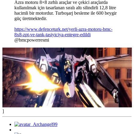
Azra motoru 8×8 zırhlı araçlar ve çekici araçlarda
kullanılmak için tasarlanan sıralı altı silindirli 12,8 litre
hacimli bir motordur. Turboşarj besleme ile 600 beygir
güç üretmektedir.
https://www.defenceturk.net/yerli-azra-motoru-bmc-
8x8-zpt-ve-tank-tasiyiciya-entegre-edildi
@bmcpowerresmi
]