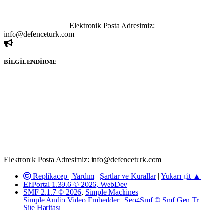
kişi sorumludur. Bu durumun mağduriyet yaratması hâlinde hak
sahibi olan kişi, kişiler ya da kurumların, bizlerle iletişime geçmesini
ivedilikle rica ederiz.
Elektronik Posta Adresimiz:
info@defenceturk.com
BİLGİLENDİRME
Rom ve medya haber sitesi olarak hizmet veren
www.defenceturk.com'
da, 5651 Sayılı Kanunun 8. Maddesine ve
T.C.K'nın 125. Maddesine göre, yapılan gönderi (konu, yorum)
paylaşımlarının tüm sorumluluğu forum üyelerimize aittir.
defenceturk Forumuna iletilecek olan şikayetler, elektronik posta
adresimize gönderildikten en geç üç (3) iş günü içerisinde, ilgili
kanunlar ve yönetmelikler çerçevesinde tarafımızca incelenerek site
yöneticilerimiz tarafından gereken çalışmaların yapılmasının
ardından ilgili kişi ya da kuruma yazılı açıklama yapılacaktır.
Elektronik Posta Adresimiz: info@defenceturk.com
Replikacep |
Yardım
|
Şartlar ve Kurallar
|
Yukarı git ▲
EhPortal 1.39.6 © 2026, WebDev
SMF 2.1.7 © 2026
,
Simple Machines
Simple Audio Video Embedder
|
Seo4Smf © Smf.Gen.Tr
|
Site Haritası