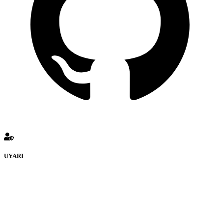
UYARI
defenceturk Forumuna eklenen ve farklı sitelere yönlendiren
bağlantı adreslerinden (linklerden) www.defenceturk.com sorumlu
tutulamaz. İnternet sitemizde, kaynak ya da bağlantı adresi(link)
göstermeksizin izinsiz bir şekilde yapılan her türlü haber ve bilgi
paylaşımı yasaktır. Forumumuzda izinsiz ve kaynak göstermeksizin
yapılan haber ve bilgi paylaşımlarından sadece eylemi gerçekleştiren