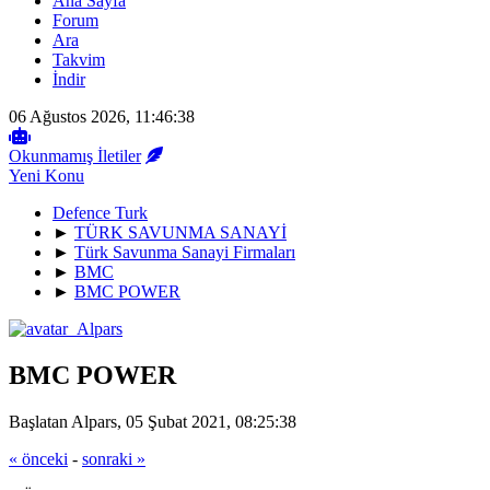
Ana Sayfa
Forum
Ara
Takvim
İndir
06 Ağustos 2026, 11:46:38
Okunmamış İletiler
Yeni Konu
Defence Turk
►
TÜRK SAVUNMA SANAYİ
►
Türk Savunma Sanayi Firmaları
►
BMC
►
BMC POWER
BMC POWER
Başlatan Alpars, 05 Şubat 2021, 08:25:38
« önceki
-
sonraki »