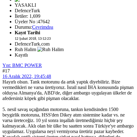
YASAKLI
DefenceTurk
İletiler: 1,699
Üyeler No :47642
Durumu:
Çevrimdışı
Kayıt Tarihi
12 Şubat 2018, 13:12:23
DefenceTurk.com
Ruh Halim
Kayıtlı
Ynt: BMC POWER
#17
16 Aralık 2022, 19:45:48
Hayırlı olsun. Tank motorunu da artık yaptık diyebiliriz. Bize
vermedikleri ne varsa üretiyoruz. İsrail nasıl İHA konusunda pişman
olduysa Almanya'da, ABD'de, diğer ambargo uygulayan ülkeler de
afedersiniz köpek gibi pişman olacaklar.
5. nesil savaş uçağından motoruna, tankın kendisinden 1500
beygirlik motoruna, HSS'den Dikey atım sistemine kadar vs. ne
varsa üreteceğiz. 10 yıl sonra inşallah üretmediğimiz hiçbir şey
kalmayacak. Aklı olan bir ülke bu saatten sonra Türkiye'ye ambargo
uygulamaz. Uygularsa neyi vermiyorsa üretiriz pazar kaybeder.
Kanadalı optik sistemi üreten şirket nasıl battıysa, diğerleri de