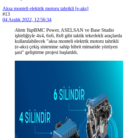
Aksa monteli elektrik motoru tahrikli [e-aks]
#13
04 Aralık 2022, 12:56:34
Alıntı Yap
BMC Power, ASELSAN ve Base Studio
işbirliğiyle 4x4, 6x6, 8x8 gibi taktik tekerlekli araçlarda
kullanılabilecek "aksa monteli elektrik motoru tahrikli
(e-aks) çekiş sistemine sahip hibrit mimaride yürüyen
şasi" geliştirme projesi başlatıldı.