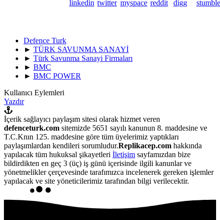
Defence Turk
►
TÜRK SAVUNMA SANAYİ
►
Türk Savunma Sanayi Firmaları
►
BMC
►
BMC POWER
Kullanıcı Eylemleri
Yazdır
İçerik sağlayıcı paylaşım sitesi olarak hizmet veren
defenceturk.com
sitemizde 5651 sayılı kanunun 8. maddesine ve
T.C.Knın 125. maddesine göre tüm üyelerimiz yaptıkları
paylaşımlardan kendileri sorumludur.
Replikacep.com
hakkında
yapılacak tüm hukuksal şikayetleri
İletişim
sayfamızdan bize
bildirdikten en geç 3 (üç) iş günü içerisinde ilgili kanunlar ve
yönetmelikler çerçevesinde tarafımızca incelenerek gereken işlemler
yapılacak ve site yöneticilerimiz tarafından bilgi verilecektir.