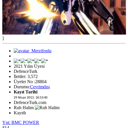
]
2021 Yılın Üyesi
DefenceTurk
İletiler: 3,572
Üyeler No :28804
Durumu:
Çevrimdışı
Kayıt Tarihi
29 Nisan 2013, 16:53:40
DefenceTurk.com
Ruh Halim
Kayıtlı
Ynt: BMC POWER
#14