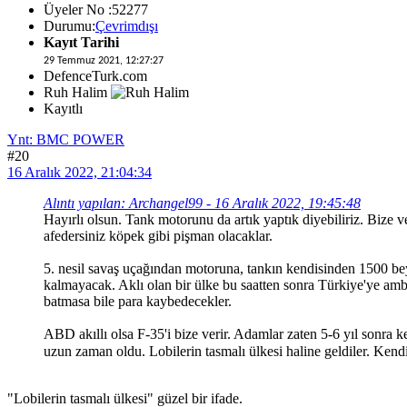
Üyeler No :52277
Durumu:
Çevrimdışı
Kayıt Tarihi
29 Temmuz 2021, 12:27:27
DefenceTurk.com
Ruh Halim
Kayıtlı
Ynt: BMC POWER
#20
16 Aralık 2022, 21:04:34
Alıntı yapılan: Archangel99 - 16 Aralık 2022, 19:45:48
Hayırlı olsun. Tank motorunu da artık yaptık diyebiliriz. Bize
afedersiniz köpek gibi pişman olacaklar.
5. nesil savaş uçağından motoruna, tankın kendisinden 1500 bey
kalmayacak. Aklı olan bir ülke bu saatten sonra Türkiye'ye amba
batmasa bile para kaybedecekler.
ABD akıllı olsa F-35'i bize verir. Adamlar zaten 5-6 yıl sonra 
uzun zaman oldu. Lobilerin tasmalı ülkesi haline geldiler. Kendi
"Lobilerin tasmalı ülkesi" güzel bir ifade.