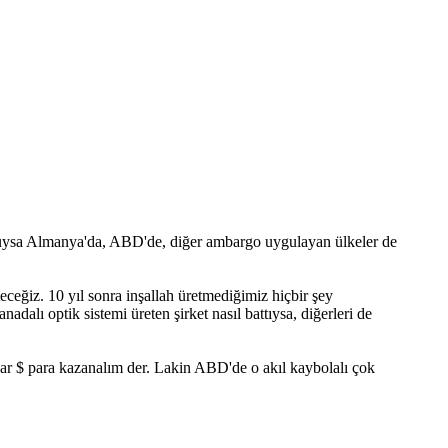
olduysa Almanya'da, ABD'de, diğer ambargo uygulayan ülkeler de
ceğiz. 10 yıl sonra inşallah üretmediğimiz hiçbir şey
alı optik sistemi üreten şirket nasıl battıysa, diğerleri de
lyar $ para kazanalım der. Lakin ABD'de o akıl kaybolalı çok