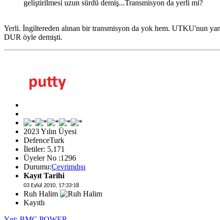
geliştirilmesi uzun sürdü demiş...Transmisyon da yerli mi?
Yerli. İngiltereden alınan bir transmisyon da yok hem. UTKU'nun yani
DUR öyle demişti.
2023 Yılın Üyesi
DefenceTurk
İletiler: 5,171
Üyeler No :1296
Durumu:
Çevrimdışı
Kayıt Tarihi
03 Eylül 2010, 17:33:18
Ruh Halim
Kayıtlı
Ynt: BMC POWER