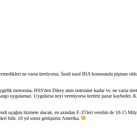
 vermedikleri ne varsa üretiyoruz. İsrail nasıl İHA konusunda pişman 
girlik motoruna, HSS'den Dikey atım sistemine kadar vs. ne varsa ürete
rgo uygulamaz. Uygularsa neyi vermiyorsa üretiriz pazar kaybeder. Kanad
kendi uçağını hizmete alacak, en azından F-35'leri verelim de 10-15 Mi
leri bilir. 10 yıl sonra görüşürüz Amerika.