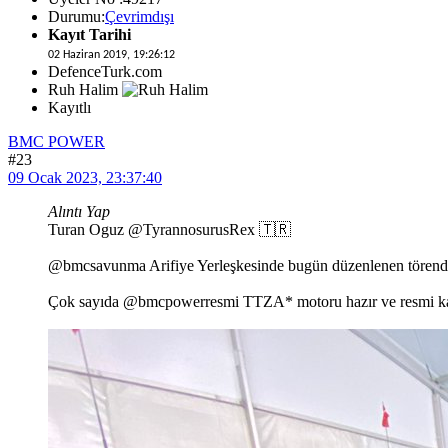
Durumu:
Çevrimdışı
Kayıt Tarihi
02 Haziran 2019, 19:26:12
DefenceTurk.com
Ruh Halim
Kayıtlı
BMC POWER
#23
09 Ocak 2023, 23:37:40
Alıntı Yap
Turan Oguz @TyrannosurusRex 🇹🇷
@bmcsavunma Arifiye Yerleşkesinde bugün düzenlenen törenden
Çok sayıda @bmcpowerresmi TTZA* motoru hazır ve resmi kab