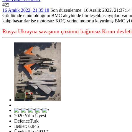
#22
16 Aralık 2022, 21:35:18
Son düzenlenme
: 16 Aralık 2022, 21:37:14 
Gönlümde emin olduğum BMC aleyhinde hür teşebbüs ayıpları var ama
kalıp başarırlar ise motorsuz KOÇ yerine motorlu kayırılmış BMC yi 
Rusya Ukrayna savaşının çözümü bağımsız Kırım devletid
2020 Yılın Üyesi
DefenceTurk
İletiler: 6,845
Üyeler No :49217