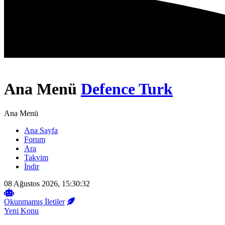
Ana Menü
Defence Turk
Ana Menü
Ana Sayfa
Forum
Ara
Takvim
İndir
08 Ağustos 2026, 15:30:32
Okunmamış İletiler
Yeni Konu