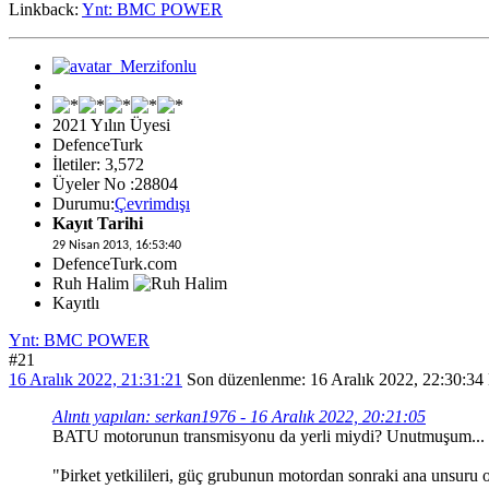
Linkback:
Ynt: BMC POWER
2021 Yılın Üyesi
DefenceTurk
İletiler: 3,572
Üyeler No :28804
Durumu:
Çevrimdışı
Kayıt Tarihi
29 Nisan 2013, 16:53:40
DefenceTurk.com
Ruh Halim
Kayıtlı
Ynt: BMC POWER
#21
16 Aralık 2022, 21:31:21
Son düzenlenme
: 16 Aralık 2022, 22:30:34
Alıntı yapılan: serkan1976 - 16 Aralık 2022, 20:21:05
BATU motorunun transmisyonu da yerli miydi? Unutmuşum...
"Þirket yetkilileri, güç grubunun motordan sonraki ana unsuru o