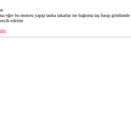
re
 eğer bu motoru yapıp tanka takarlar ise bağrıma taş basıp gönlümde
tercih ederim
ir.