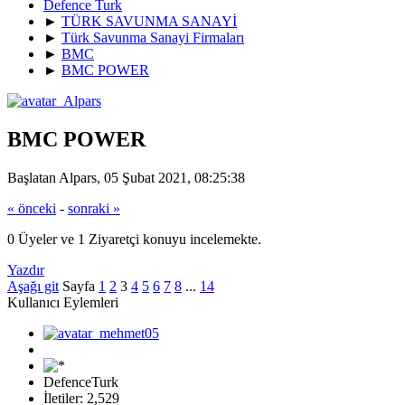
Defence Turk
►
TÜRK SAVUNMA SANAYİ
►
Türk Savunma Sanayi Firmaları
►
BMC
►
BMC POWER
BMC POWER
Başlatan Alpars, 05 Şubat 2021, 08:25:38
« önceki
-
sonraki »
0 Üyeler ve 1 Ziyaretçi konuyu incelemekte.
Yazdır
Aşağı git
Sayfa
1
2
3
4
5
6
7
8
...
14
Kullanıcı Eylemleri
DefenceTurk
İletiler: 2,529