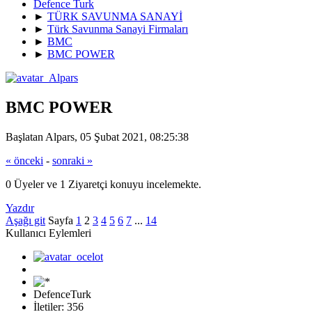
Defence Turk
►
TÜRK SAVUNMA SANAYİ
►
Türk Savunma Sanayi Firmaları
►
BMC
►
BMC POWER
BMC POWER
Başlatan Alpars, 05 Şubat 2021, 08:25:38
« önceki
-
sonraki »
0 Üyeler ve 1 Ziyaretçi konuyu incelemekte.
Yazdır
Aşağı git
Sayfa
1
2
3
4
5
6
7
...
14
Kullanıcı Eylemleri
DefenceTurk
İletiler: 356