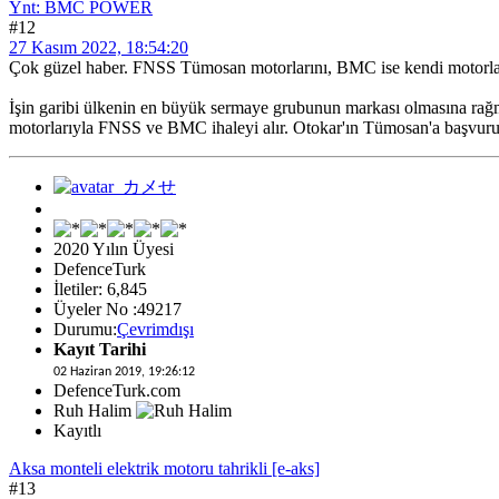
Ynt: BMC POWER
#12
27 Kasım 2022, 18:54:20
Çok güzel haber. FNSS Tümosan motorlarını, BMC ise kendi motorları
İşin garibi ülkenin en büyük sermaye grubunun markası olmasına rağ
motorlarıyla FNSS ve BMC ihaleyi alır. Otokar'ın Tümosan'a başvuru
2020 Yılın Üyesi
DefenceTurk
İletiler: 6,845
Üyeler No :49217
Durumu:
Çevrimdışı
Kayıt Tarihi
02 Haziran 2019, 19:26:12
DefenceTurk.com
Ruh Halim
Kayıtlı
Aksa monteli elektrik motoru tahrikli [e-aks]
#13