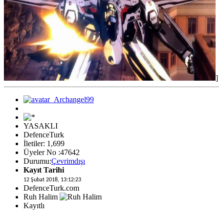
]
YASAKLI
DefenceTurk
İletiler: 1,699
Üyeler No :47642
Durumu:
Çevrimdışı
Kayıt Tarihi
12 Şubat 2018, 13:12:23
DefenceTurk.com
Ruh Halim
Kayıtlı