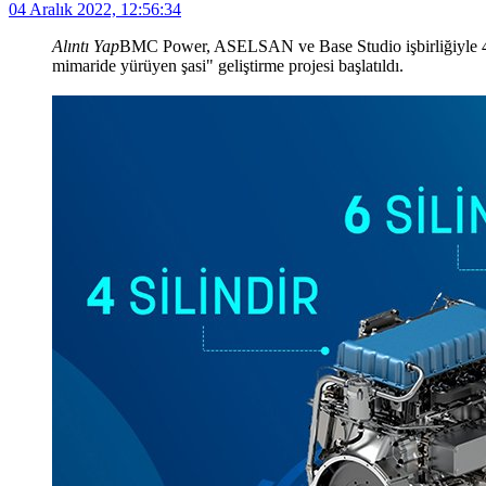
04 Aralık 2022, 12:56:34
Alıntı Yap
BMC Power, ASELSAN ve Base Studio işbirliğiyle 4x4, 6
mimaride yürüyen şasi" geliştirme projesi başlatıldı.