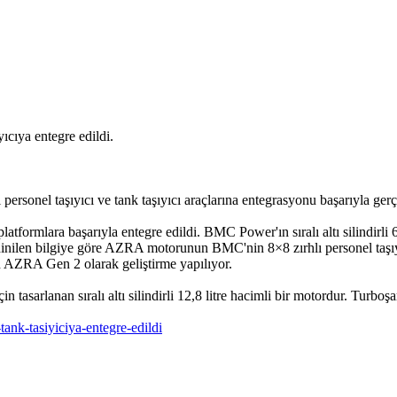
ıya entegre edildi.
onel taşıyıcı ve tank taşıyıcı araçlarına entegrasyonu başarıyla gerçek
latformlara başarıyla entegre edildi. BMC Power'ın sıralı altı silindir
dinilen bilgiye göre AZRA motorunun BMC'nin 8×8 zırhlı personel taşıyı
in AZRA Gen 2 olarak geliştirme yapılıyor.
n tasarlanan sıralı altı silindirli 12,8 litre hacimli bir motordur. Turbo
ank-tasiyiciya-entegre-edildi