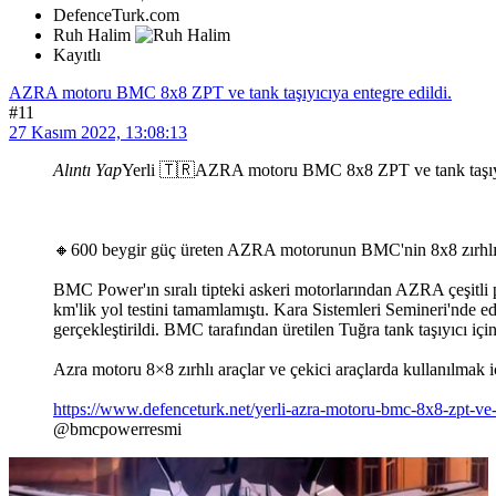
DefenceTurk.com
Ruh Halim
Kayıtlı
AZRA motoru BMC 8x8 ZPT ve tank taşıyıcıya entegre edildi.
#11
27 Kasım 2022, 13:08:13
Alıntı Yap
Yerli 🇹🇷AZRA motoru BMC 8x8 ZPT ve tank taşıyıc
🔸600 beygir güç üreten AZRA motorunun BMC'nin 8x8 zırhlı pers
BMC Power'ın sıralı tipteki askeri motorlarından AZRA çeşitli p
km'lik yol testini tamamlamıştı. Kara Sistemleri Semineri'nde e
gerçekleştirildi. BMC tarafından üretilen Tuğra tank taşıyıcı iç
Azra motoru 8×8 zırhlı araçlar ve çekici araçlarda kullanılmak içi
https://www.defenceturk.net/yerli-azra-motoru-bmc-8x8-zpt-ve-t
@bmcpowerresmi