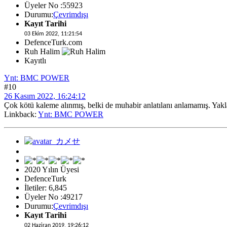
Üyeler No :55923
Durumu:
Çevrimdışı
Kayıt Tarihi
03 Ekim 2022, 11:21:54
DefenceTurk.com
Ruh Halim
Kayıtlı
Ynt: BMC POWER
#10
26 Kasım 2022, 16:24:12
Çok kötü kaleme alınmış, belki de muhabir anlatılanı anlamamış. Yakla
Linkback:
Ynt: BMC POWER
2020 Yılın Üyesi
DefenceTurk
İletiler: 6,845
Üyeler No :49217
Durumu:
Çevrimdışı
Kayıt Tarihi
02 Haziran 2019, 19:26:12