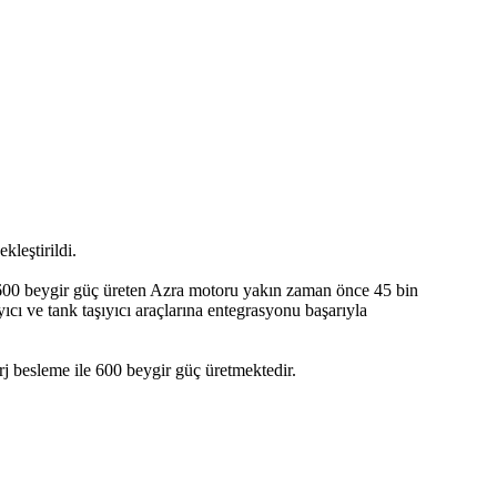
leştirildi.
li 600 beygir güç üreten Azra motoru yakın zaman önce 45 bin
cı ve tank taşıyıcı araçlarına entegrasyonu başarıyla
şarj besleme ile 600 beygir güç üretmektedir.