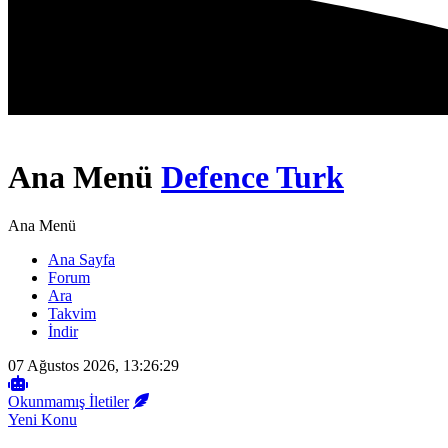
Ana Menü
Defence Turk
Ana Menü
Ana Sayfa
Forum
Ara
Takvim
İndir
07 Ağustos 2026, 13:26:29
Okunmamış İletiler
Yeni Konu