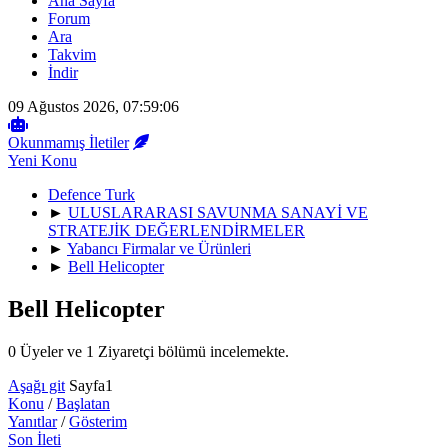
Ana Sayfa
Forum
Ara
Takvim
İndir
09 Ağustos 2026, 07:59:06
Okunmamış İletiler
Yeni Konu
Defence Turk
►
ULUSLARARASI SAVUNMA SANAYİ VE
STRATEJİK DEĞERLENDİRMELER
►
Yabancı Firmalar ve Ürünleri
►
Bell Helicopter
Bell Helicopter
0 Üyeler ve 1 Ziyaretçi bölümü incelemekte.
Aşağı git
Sayfa
1
Konu
/
Başlatan
Yanıtlar
/
Gösterim
Son İleti