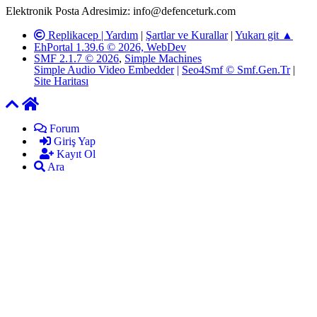
Elektronik Posta Adresimiz: info@defenceturk.com
Replikacep |
Yardım
|
Şartlar ve Kurallar
|
Yukarı git ▲
EhPortal 1.39.6 © 2026, WebDev
SMF 2.1.7 © 2026
,
Simple Machines
Simple Audio Video Embedder
|
Seo4Smf © Smf.Gen.Tr
|
Site Haritası
Forum
Giriş Yap
Kayıt Ol
Ara