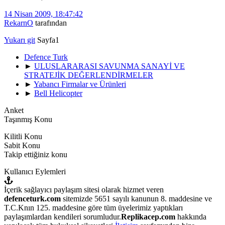
14 Nisan 2009, 18:47:42
RekarnO
tarafından
Yukarı git
Sayfa
1
Defence Turk
►
ULUSLARARASI SAVUNMA SANAYİ VE
STRATEJİK DEĞERLENDİRMELER
►
Yabancı Firmalar ve Ürünleri
►
Bell Helicopter
Anket
Taşınmış Konu
Kilitli Konu
Sabit Konu
Takip ettiğiniz konu
Kullanıcı Eylemleri
İçerik sağlayıcı paylaşım sitesi olarak hizmet veren
defenceturk.com
sitemizde 5651 sayılı kanunun 8. maddesine ve
T.C.Knın 125. maddesine göre tüm üyelerimiz yaptıkları
paylaşımlardan kendileri sorumludur.
Replikacep.com
hakkında