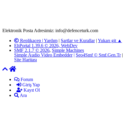
defenceturk Forumuna iletilecek olan şikayetler, elektronik posta
adresimize gönderildikten en geç üç (3) iş günü içerisinde, ilgili
kanunlar ve yönetmelikler çerçevesinde tarafımızca incelenerek site
yöneticilerimiz tarafından gereken çalışmaların yapılmasının
ardından ilgili kişi ya da kuruma yazılı açıklama yapılacaktır.
Elektronik Posta Adresimiz: info@defenceturk.com
Replikacep |
Yardım
|
Şartlar ve Kurallar
|
Yukarı git ▲
EhPortal 1.39.6 © 2026, WebDev
SMF 2.1.7 © 2026
,
Simple Machines
Simple Audio Video Embedder
|
Seo4Smf © Smf.Gen.Tr
|
Site Haritası
Forum
Giriş Yap
Kayıt Ol
Ara