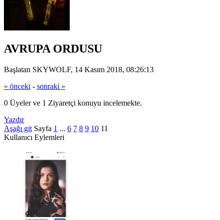
AVRUPA ORDUSU
Başlatan SKYWOLF, 14 Kasım 2018, 08:26:13
« önceki
-
sonraki »
0 Üyeler ve 1 Ziyaretçi konuyu incelemekte.
Yazdır
Aşağı git
Sayfa
1
...
6
7
8
9
10
11
Kullanıcı Eylemleri