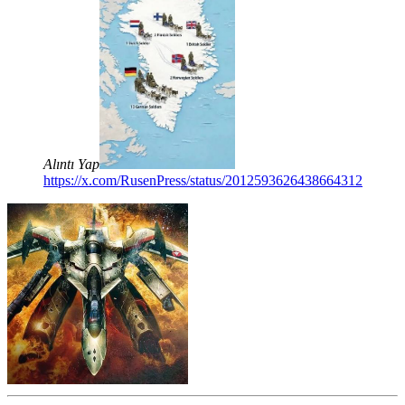
Alıntı Yap
https://x.com/RusenPress/status/2012593626438664312