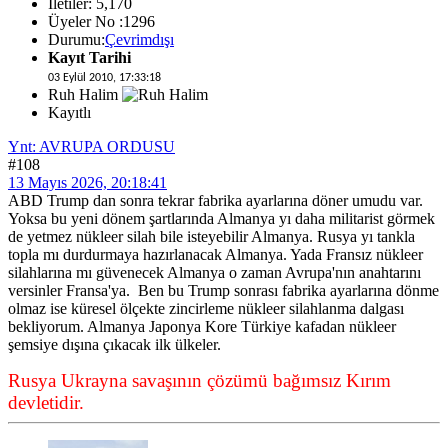
İletiler: 5,170
Üyeler No :1296
Durumu:
Çevrimdışı
Kayıt Tarihi
03 Eylül 2010, 17:33:18
Ruh Halim
Kayıtlı
Ynt: AVRUPA ORDUSU
#108
13 Mayıs 2026, 20:18:41
ABD Trump dan sonra tekrar fabrika ayarlarına döner umudu var.
Yoksa bu yeni dönem şartlarında Almanya yı daha militarist görmek
de yetmez nükleer silah bile isteyebilir Almanya. Rusya yı tankla
topla mı durdurmaya hazırlanacak Almanya. Yada Fransız nükleer
silahlarına mı güvenecek Almanya o zaman Avrupa'nın anahtarını
versinler Fransa'ya. Ben bu Trump sonrası fabrika ayarlarına dönme
olmaz ise küresel ölçekte zincirleme nükleer silahlanma dalgası
bekliyorum. Almanya Japonya Kore Türkiye kafadan nükleer
şemsiye dışına çıkacak ilk ülkeler.
Rusya Ukrayna savaşının çözümü bağımsız Kırım
devletidir.