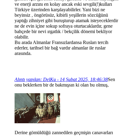
ve enerji arzını en kolay ancak eski sevgili(!)kulları
Türkiye üzerinden karşılayabilirler. Yani bizi ne
beyinsiz , öngörüsüz, kibirli yeşillerin sözcüğünü
yaptığı zihniyet gibi buruşturup atamak isteyeceklerdir
ne de evin içine sokup sofraya oturtacaklardır, gene
bahçede bir nevi ırgatlık / bekçilik dönemi bekliyor
olabilir.
Bu arada Almanlar Fransızlardansa Rusları tercih
ederler, tarihsel bir bağ vardır almanlar ile ruslar
arasında.
Alıntı yapılan: DelKu - 14 Şubat 2025, 18:46:38
Sen
onu beklerken bir de bakmışsın ki olan bu olmuş,
Derine gömüldüğü zannedilen geçmişin canavarları