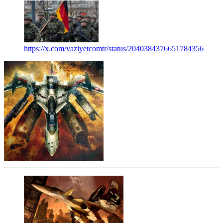
https://x.com/vaziyetcomtr/status/2040384376651784356