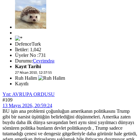
DefenceTurk
İletiler: 1,042
Üyeler No :731
Durumu:
Çevrimdışı
Kayıt Tarihi
27 Nisan 2010, 12:37:55
Ruh Halim
Kayıtlı
Ynt: AVRUPA ORDUSU
#109
13 Mayıs 2026, 20:59:24
BU işin ana problemi çoğunluğun amerikanın politikasını Trump
gibi bir narsist üşütüğün belirlediğini düşünmeleri. Amerika zaten
buydu daha ilk dünya savaşından beri aynı sinsi yayılmacı dünyayı
sömüren politika bunların devlet politikasıydı , Trump sadece
tutamadığı çenesi ve dengesiz gitgelleriyle daha görünür hale getirdi,
adam amerikan ihtiraslarını saklamak bile ihtiyacını duymuyor artık.