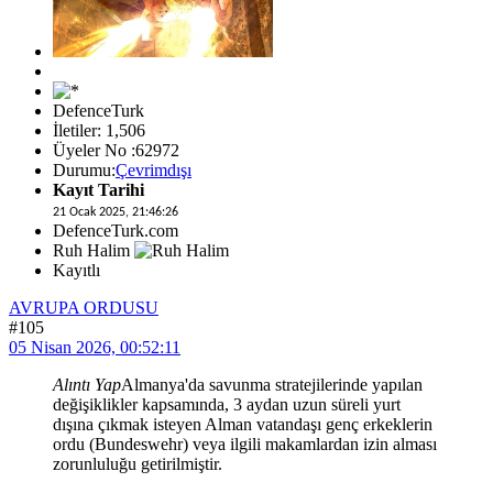
DefenceTurk
İletiler: 1,506
Üyeler No :62972
Durumu:
Çevrimdışı
Kayıt Tarihi
21 Ocak 2025, 21:46:26
DefenceTurk.com
Ruh Halim
Kayıtlı
AVRUPA ORDUSU
#105
05 Nisan 2026, 00:52:11
Alıntı Yap
Almanya'da savunma stratejilerinde yapılan
değişiklikler kapsamında, 3 aydan uzun süreli yurt
dışına çıkmak isteyen Alman vatandaşı genç erkeklerin
ordu (Bundeswehr) veya ilgili makamlardan izin alması
zorunluluğu getirilmiştir.