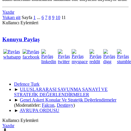
Yazdır
Yukarı git
Sayfa
1
...
6
7
8
9
10
11
Kullanıcı Eylemleri
Konuyu Paylaş
Defence Turk
►
ULUSLARARASI SAVUNMA SANAYİ VE
STRATEJİK DEĞERLENDİRMELER
►
Genel Askeri Konular Ve Stratejik Değerlendirmeler
(Moderatörler:
Falcon
,
Destinyy
)
►
AVRUPA ORDUSU
Kullanıcı Eylemleri
Yazdır