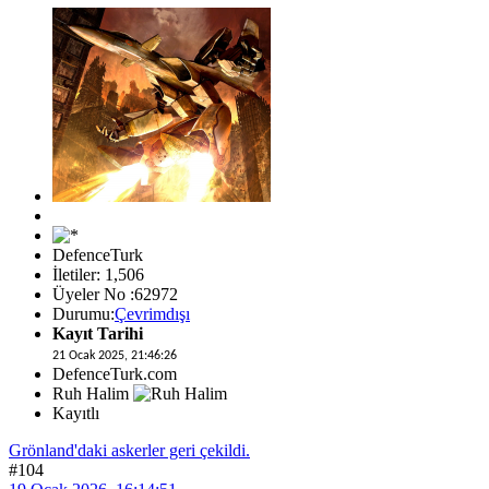
DefenceTurk
İletiler: 1,506
Üyeler No :62972
Durumu:
Çevrimdışı
Kayıt Tarihi
21 Ocak 2025, 21:46:26
DefenceTurk.com
Ruh Halim
Kayıtlı
Grönland'daki askerler geri çekildi.
#104