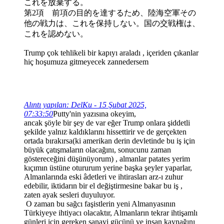
これを放棄する。
第2項 前項の目的を達するため、陸海空軍その
他の戦力は、これを保持しない。国の交戦権は、
これを認めない。
Trump çok tehlikeli bir kapıyı araladı , içeriden çıkanlar
hiç hoşumuza gitmeyecek zannedersem
Alıntı yapılan: DelKu - 15 Şubat 2025,
07:33:50
Putty'nin yazısına okeyim,
ancak şöyle bir şey de var eğer Trump onlara şiddetli
şekilde yalnız kaldıklarını hissettirir ve de gerçekten
ortada bırakırsa(ki amerikan derin devletinde bu iş için
büyük çatışmaların olacağını, sonucunu zaman
göstereceğini düşünüyorum) , almanlar patates yerim
kıçımın üstüne otururum yerine başka şeyler yaparlar,
Almanlarında eski âdetleri ve ihtirasları arz-ı zuhur
edebilir, iktidarın bir el değiştirmesine bakar bu iş ,
zaten ayak sesleri duyuluyor.
O zaman bu sağcı faşistlerin yeni Almanyasının
Türkiyeye ihtiyacı olacaktır, Almanların tekrar ihtişamlı
günleri için gereken sanayi gücünü ve insan kaynağını