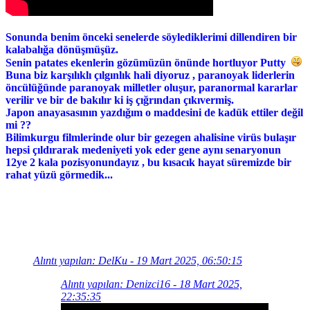
Sonunda benim önceki senelerde söylediklerimi dillendiren bir
kalabalığa dönüşmüşüz.
Senin patates ekenlerin gözümüzün önünde hortluyor Putty
Buna biz karşılıklı çılgınlık hali diyoruz , paranoyak liderlerin
öncülüğünde paranoyak milletler oluşur, paranormal kararlar
verilir ve bir de bakılır ki iş çığrından çıkıvermiş.
Japon anayasasının yazdığım o maddesini de kadük ettiler değil
mi ??
Bilimkurgu filmlerinde olur bir gezegen ahalisine virüs bulaşır
hepsi çıldırarak medeniyeti yok eder gene aynı senaryonun
12ye 2 kala pozisyonundayız , bu kısacık hayat süremizde bir
rahat yüzü görmedik...
Alıntı yapılan: DelKu - 19 Mart 2025, 06:50:15
Alıntı yapılan: Denizci16 - 18 Mart 2025,
22:35:35