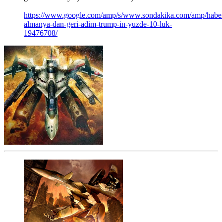
https://www.google.com/amp/s/www.sondakika.com/amp/habe
almanya-dan-geri-adim-trump-in-yuzde-10-luk-
19476708/