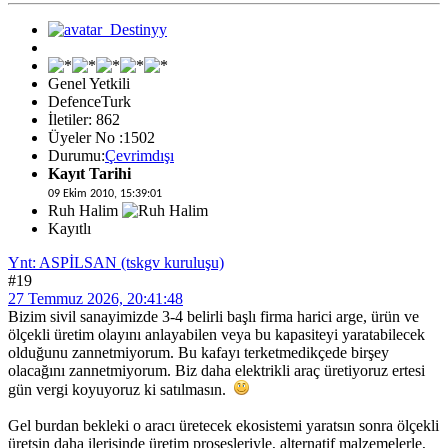
Genel Yetkili
DefenceTurk
İletiler: 862
Üyeler No :1502
Durumu:
Çevrimdışı
Kayıt Tarihi
09 Ekim 2010, 15:39:01
Ruh Halim
Kayıtlı
Ynt: ASPİLSAN (tskgv kuruluşu)
#19
27 Temmuz 2026, 20:41:48
Bizim sivil sanayimizde 3-4 belirli başlı firma harici arge, ürün ve
ölçekli üretim olayını anlayabilen veya bu kapasiteyi yaratabilecek
olduğunu zannetmiyorum. Bu kafayı terketmedikçede birşey
olacağını zannetmiyorum. Biz daha elektrikli araç üretiyoruz ertesi
gün vergi koyuyoruz ki satılmasın.
Gel burdan bekleki o aracı üretecek ekosistemi yaratsın sonra ölçekli
üretsin daha ilerisinde üretim prosesleriyle, alternatif malzemelerle,