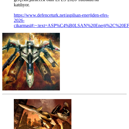
katılıyor.
https://www.defenceturk.net/aspilsan-enerjiden-efes-
2026-
cikarmasi#:~:text=ASP%C4%B0LSAN%20Enerji%2C%20