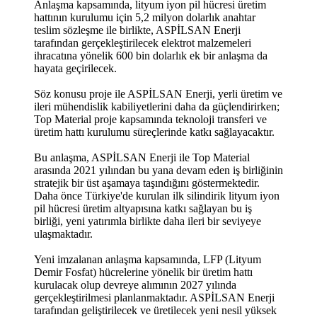
Anlaşma kapsamında, lityum iyon pil hücresi üretim
hattının kurulumu için 5,2 milyon dolarlık anahtar
teslim sözleşme ile birlikte, ASPİLSAN Enerji
tarafından gerçekleştirilecek elektrot malzemeleri
ihracatına yönelik 600 bin dolarlık ek bir anlaşma da
hayata geçirilecek.
Söz konusu proje ile ASPİLSAN Enerji, yerli üretim ve
ileri mühendislik kabiliyetlerini daha da güçlendirirken;
Top Material proje kapsamında teknoloji transferi ve
üretim hattı kurulumu süreçlerinde katkı sağlayacaktır.
Bu anlaşma, ASPİLSAN Enerji ile Top Material
arasında 2021 yılından bu yana devam eden iş birliğinin
stratejik bir üst aşamaya taşındığını göstermektedir.
Daha önce Türkiye'de kurulan ilk silindirik lityum iyon
pil hücresi üretim altyapısına katkı sağlayan bu iş
birliği, yeni yatırımla birlikte daha ileri bir seviyeye
ulaşmaktadır.
Yeni imzalanan anlaşma kapsamında, LFP (Lityum
Demir Fosfat) hücrelerine yönelik bir üretim hattı
kurulacak olup devreye alımının 2027 yılında
gerçekleştirilmesi planlanmaktadır. ASPİLSAN Enerji
tarafından geliştirilecek ve üretilecek yeni nesil yüksek