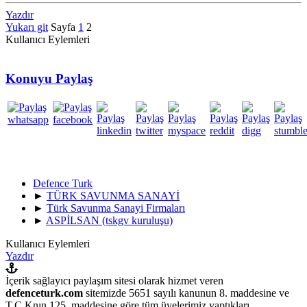
Yazdır
Yukarı git
Sayfa
1
2
Kullanıcı Eylemleri
Konuyu Paylaş
Defence Turk
►
TÜRK SAVUNMA SANAYİ
►
Türk Savunma Sanayi Firmaları
►
ASPİLSAN (tskgv kuruluşu)
Kullanıcı Eylemleri
Yazdır
İçerik sağlayıcı paylaşım sitesi olarak hizmet veren
defenceturk.com
sitemizde 5651 sayılı kanunun 8. maddesine ve
T.C.Knın 125. maddesine göre tüm üyelerimiz yaptıkları