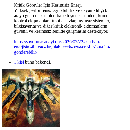
Kritik Görevler İçin Kesintisiz Enerji
Yüksek performans, taşınabilirlik ve dayanıklılığı bir
araya getiren sistemler; haberleşme sistemleri, komuta
kontrol ekipmanları, tıbbi cihazlar, insansız sistemler,
bilgisayarlar ve diğer kritik elektronik ekipmanların
güvenli ve kesintisiz şekilde çalışmasını destekliyor.
https://savunmasanayi.org/2026/07/22/aspilsan-
enerjisini-ihtiyac-duyulabilecek-her-yere-bir-bavulla-
gonderebilir/
1 kişi
bunu beğendi.