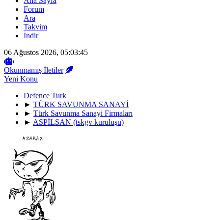
Ana Sayfa
Forum
Ara
Takvim
İndir
06 Ağustos 2026, 05:03:45
Okunmamış İletiler
Yeni Konu
Defence Turk
►
TÜRK SAVUNMA SANAYİ
►
Türk Savunma Sanayi Firmaları
►
ASPİLSAN (tskgv kuruluşu)