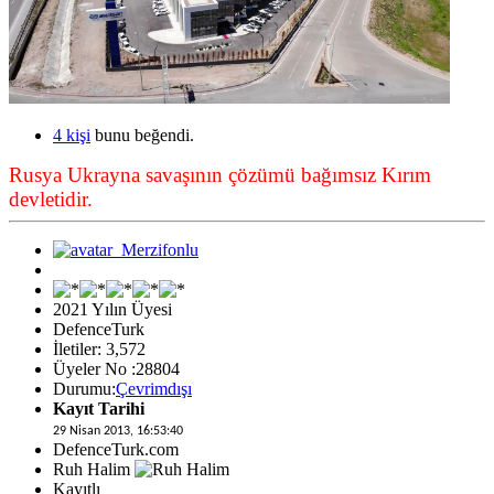
4 kişi
bunu beğendi.
Rusya Ukrayna savaşının çözümü bağımsız Kırım
devletidir.
2021 Yılın Üyesi
DefenceTurk
İletiler: 3,572
Üyeler No :28804
Durumu:
Çevrimdışı
Kayıt Tarihi
29 Nisan 2013, 16:53:40
DefenceTurk.com
Ruh Halim
Kayıtlı