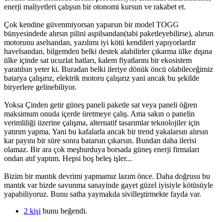
enerji maliyetleri çalışsın bir otonomi kursun ve rakabet et.
Çok kendine güvenmiyorsan yaparsın bir model TOGG
bünyesindede alırsın pilini aspilsandan(tabi paketleyebilirse), alırsın
motorunu aselsandan, yazılımı iyi kötü kendileri yapıyorlardır
havelsandan, bilgemden belki destek alabilirler çıkarma ülke dışına
ülke içinde sat ucuzlat hatları, kalem fiyatlarını bir ekosistem
yaratılsın yeter ki. Buradan belki ileriye dönük öncü olabileceğimiz
batarya çalışırız, elektrik motoru çalışırız yani ancak bu şekilde
biryerlere gelinebiliyor.
Yoksa Çinden getir güneş paneli paketle sat veya paneli öğren
maksimum onuda içerde üretmeye çalış. Ama sakın o panelin
verimliliği üzerine çalışma, alternatif tasarımlar teknolojiler için
yatırım yapma. Yani bu kafalarla ancak bir trend yakalarsın alırsın
kar payını bir süre sonra batarsın çıkarsın. Bundan daha ilerisi
olamaz. Bir ara çok meşhurduya borsada güneş enerji firmaları
ondan atıf yaptım. Hepsi boş beleş işler...
Bizim bir mantık devrimi yapmamız lazım önce. Daha doğrusu bu
mantık var bizde savunma sanayinde gayet güzel iyisiyle kötüsüyle
yapabiliyoruz. Bunu satha yaymakda sivilleştirmekte fayda var.
2 kişi
bunu beğendi.