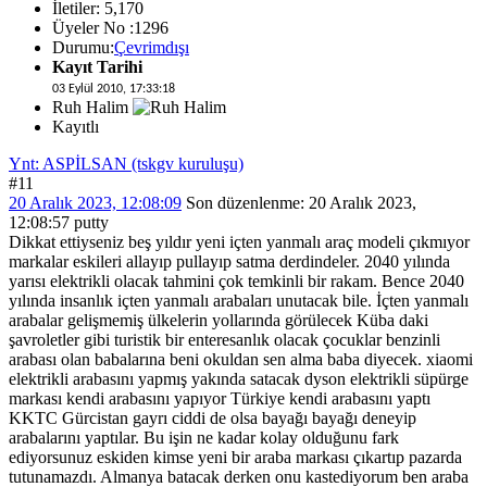
İletiler: 5,170
Üyeler No :1296
Durumu:
Çevrimdışı
Kayıt Tarihi
03 Eylül 2010, 17:33:18
Ruh Halim
Kayıtlı
Ynt: ASPİLSAN (tskgv kuruluşu)
#11
20 Aralık 2023, 12:08:09
Son düzenlenme
: 20 Aralık 2023,
12:08:57 putty
Dikkat ettiyseniz beş yıldır yeni içten yanmalı araç modeli çıkmıyor
markalar eskileri allayıp pullayıp satma derdindeler. 2040 yılında
yarısı elektrikli olacak tahmini çok temkinli bir rakam. Bence 2040
yılında insanlık içten yanmalı arabaları unutacak bile. İçten yanmalı
arabalar gelişmemiş ülkelerin yollarında görülecek Küba daki
şavroletler gibi turistik bir enteresanlık olacak çocuklar benzinli
arabası olan babalarına beni okuldan sen alma baba diyecek. xiaomi
elektrikli arabasını yapmış yakında satacak dyson elektrikli süpürge
markası kendi arabasını yapıyor Türkiye kendi arabasını yaptı
KKTC Gürcistan gayrı ciddi de olsa bayağı bayağı deneyip
arabalarını yaptılar. Bu işin ne kadar kolay olduğunu fark
ediyorsunuz eskiden kimse yeni bir araba markası çıkartıp pazarda
tutunamazdı. Almanya batacak derken onu kastediyorum ben araba