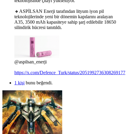
teknolojisinde çıtayı yükseltiyor.
🔸ASPİLSAN Enerji tarafından lityum iyon pil
teknolojilerinde yeni bir dönemin kapılarını aralayan
A35, 3500 mAh kapasiteye sahip şarj edilebilir 18650
silindirik hücresi tanıtıldı.
@aspilsan_enerji
https://x.com/Defence_Turk/status/2051992736308269177
1 kişi
bunu beğendi.