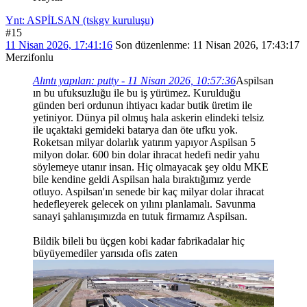
Ynt: ASPİLSAN (tskgv kuruluşu)
#15
11 Nisan 2026, 17:41:16
Son düzenlenme
: 11 Nisan 2026, 17:43:17
Merzifonlu
Alıntı yapılan: putty - 11 Nisan 2026, 10:57:36
Aspilsan
ın bu ufuksuzluğu ile bu iş yürümez. Kurulduğu
günden beri ordunun ihtiyacı kadar butik üretim ile
yetiniyor. Dünya pil olmuş hala askerin elindeki telsiz
ile uçaktaki gemideki batarya dan öte ufku yok.
Roketsan milyar dolarlık yatırım yapıyor Aspilsan 5
milyon dolar. 600 bin dolar ihracat hedefi nedir yahu
söylemeye utanır insan. Hiç olmayacak şey oldu MKE
bile kendine geldi Aspilsan hala bıraktığımız yerde
otluyo. Aspilsan'ın senede bir kaç milyar dolar ihracat
hedefleyerek gelecek on yılını planlamalı. Savunma
sanayi şahlanışımızda en tutuk firmamız Aspilsan.
Bildik bileli bu üçgen kobi kadar fabrikadalar hiç
büyüyemediler yarısıda ofis zaten