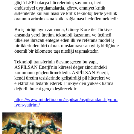
güçlü LFP batarya hücrelerinin; savunma, ileri
endüstriyel uygulamalarda, görev, emniyet kritik
sistemlerde kullanılması ve kritik teknolojilerde yerlilik
oranının artırılmasına katkı sağlaması hedeflenmektedir.
Bu iş birliği aynı zamanda, Güney Kore ile Türkiye
arasında yerel üretim, teknoloji kazanımı ve üçüncü
ülkelere ihracatı entegre eden ilk ve referans model iş
birliklerinden biri olarak uluslararası sanayi iş birliğinde
önemli bir kilometre taşı niteliği taşımaktadır.
Teknoloji transferinin ötesine geçen bu yapı,
ASPİLSAN Enerji'nin küresel değer zincirindeki
konumunu güçlendirmektedir. ASPİLSAN Enerji,
kendi üretim tesislerinde geliştirdiği pil hücreleri ve
elektrotları tedarik ederek Türkiye'den yüksek katma
değerli ihracat gerçekleştirecektir.
https://www.mildefin.com/aspilsan/aspilsandan-lityum-
iyon-yatirimi/