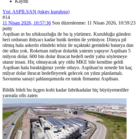
Kayıtlı
Ynt: ASPİLSAN (tskgv kuruluşu)
#14
11 Nisan 2026, 10:57:36
Son düzenlenme
: 11 Nisan 2026, 10:59:23
putty
Aspilsan ın bu ufuksuzluğu ile bu iş yürümez. Kurulduğu günden
beri ordunun ihtiyacı kadar butik üretim ile yetiniyor. Dünya pil
olmuş hala askerin elindeki telsiz ile uçaktaki gemideki batarya dan
öte ufku yok. Roketsan milyar dolarlık yatırım yapıyor Aspilsan 5
milyon dolar. 600 bin dolar ihracat hedefi nedir yahu söylemeye
utanır insan. Hiç olmayacak şey oldu MKE bile kendine geldi
Aspilsan hala bıraktığımız yerde otluyo. Aspilsan'ın senede bir kaç
milyar dolar ihracat hedefleyerek gelecek on yılını planlamalı.
Savunma sanayi şahlanışımızda en tutuk firmamız Aspilsan.
Bildik bileli bu üçgen kobi kadar fabrikadalar hiç büyüyemediler
yarısıda ofis zaten