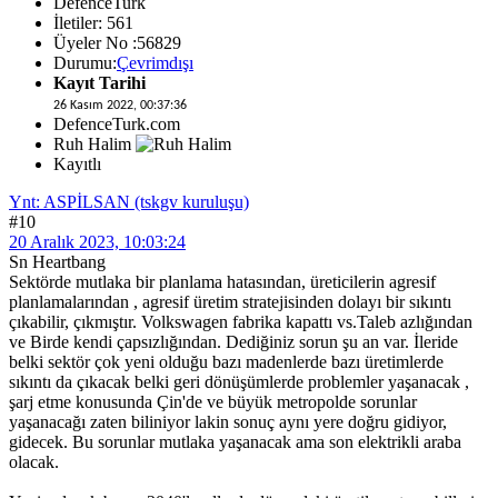
DefenceTurk
İletiler: 561
Üyeler No :56829
Durumu:
Çevrimdışı
Kayıt Tarihi
26 Kasım 2022, 00:37:36
DefenceTurk.com
Ruh Halim
Kayıtlı
Ynt: ASPİLSAN (tskgv kuruluşu)
#10
20 Aralık 2023, 10:03:24
Sn Heartbang
Sektörde mutlaka bir planlama hatasından, üreticilerin agresif
planlamalarından , agresif üretim stratejisinden dolayı bir sıkıntı
çıkabilir, çıkmıştır. Volkswagen fabrika kapattı vs.Taleb azlığından
ve Birde kendi çapsızlığından. Dediğiniz sorun şu an var. İleride
belki sektör çok yeni olduğu bazı madenlerde bazı üretimlerde
sıkıntı da çıkacak belki geri dönüşümlerde problemler yaşanacak ,
şarj etme konusunda Çin'de ve büyük metropolde sorunlar
yaşanacağı zaten biliniyor lakin sonuç aynı yere doğru gidiyor,
gidecek. Bu sorunlar mutlaka yaşanacak ama son elektrikli araba
olacak.