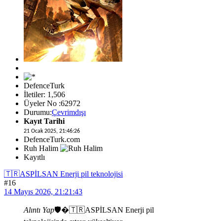
DefenceTurk
İletiler: 1,506
Üyeler No :62972
Durumu:
Çevrimdışı
Kayıt Tarihi
21 Ocak 2025, 21:46:26
DefenceTurk.com
Ruh Halim
Kayıtlı
🇹🇷ASPİLSAN Enerji pil teknolojisi
#16
14 Mayıs 2026, 21:21:43
Alıntı Yap
🛡�🇹🇷ASPİLSAN Enerji pil