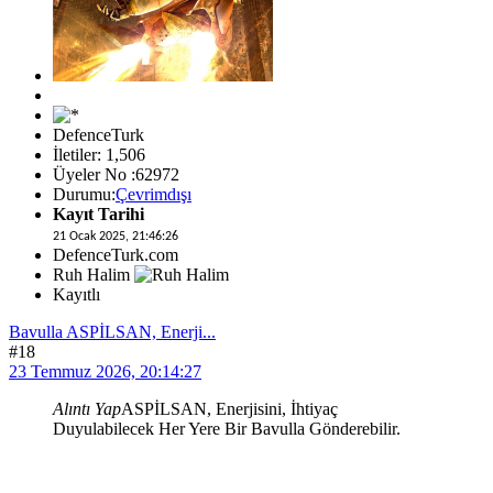
DefenceTurk
İletiler: 1,506
Üyeler No :62972
Durumu:
Çevrimdışı
Kayıt Tarihi
21 Ocak 2025, 21:46:26
DefenceTurk.com
Ruh Halim
Kayıtlı
Bavulla ASPİLSAN, Enerji...
#18
23 Temmuz 2026, 20:14:27
Alıntı Yap
ASPİLSAN, Enerjisini, İhtiyaç
Duyulabilecek Her Yere Bir Bavulla Gönderebilir.