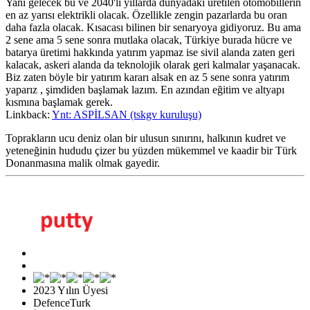
Yani gelecek bu ve 2040'lı yıllarda dünyadaki üretilen otomobillerin
en az yarısı elektrikli olacak. Özellikle zengin pazarlarda bu oran
daha fazla olacak. Kısacası bilinen bir senaryoya gidiyoruz. Bu ama
2 sene ama 5 sene sonra mutlaka olacak, Türkiye burada hücre ve
batarya üretimi hakkında yatırım yapmaz ise sivil alanda zaten geri
kalacak, askeri alanda da teknolojik olarak geri kalmalar yaşanacak.
Biz zaten böyle bir yatırım kararı alsak en az 5 sene sonra yatırım
yaparız , şimdiden başlamak lazım. En azından eğitim ve altyapı
kısmına başlamak gerek.
Linkback:
Ynt: ASPİLSAN (tskgv kuruluşu)
Toprakların ucu deniz olan bir ulusun sınırını, halkının kudret ve
yeteneğinin hududu çizer bu yüzden mükemmel ve kaadir bir Türk
Donanmasına malik olmak gayedir.
2023 Yılın Üyesi
DefenceTurk