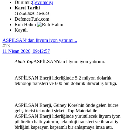
Durumu:
Çevrimdışı
Kayıt Tarihi
21 Ocak 2025, 21:46:26
DefenceTurk.com
Ruh Halim
Kayıtlı
ASPİLSAN’dan lityum iyon yatırımı...
#13
11 Nisan 2026, 09:42:57
Alıntı Yap
ASPİLSAN'dan lityum iyon yatırımı.
ASPİLSAN Enerji liderliğinde 5,2 milyon dolarlık
teknoloji transferi ve 600 bin dolarlık ihracat iş birliği.
ASPİLSAN Enerji, Güney Kore'nin önde gelen hücre
geliştiricisi teknoloji şirketi Top Material ile
ASPİLSAN Enerji liderliğinde yürütülecek lityum iyon
pil üretim hattı yatırımı, teknoloji transferi ve ihracat iş
birliğini kapsayan kapsamlı bir anlaşmaya imza attı.