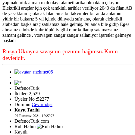
yapmak artık alman malı olayı alametifarika olmaktan çıkıyor.
Elektrikli araçlar için çok temkinli tarihler veriliyor 2040 da filan AB
de yasaklanmış olacak filan ama bu takvimler bir anda anlamını
yitirir bir bakarız 5 yıl içinde dünyada sıfır araç olarak elektrikli
arabadan başka araç satılamaz hale gelmiş. Þu anda bile gidip Egea
alırsanız elinizde kalır tüplü tv gibi olur kullanıp satamazsınız
zamanı gelince . vosvagen zangır zangır sallanıyor işaretler gelmeye
başladı
Rusya Ukrayna savaşının çözümü bağımsız Kırım
devletidir.
DefenceTurk
İletiler: 2,529
Üyeler No :52277
Durumu:
Çevrimdışı
Kayıt Tarihi
29 Temmuz 2021, 12:27:27
DefenceTurk.com
Ruh Halim
Kayıtlı