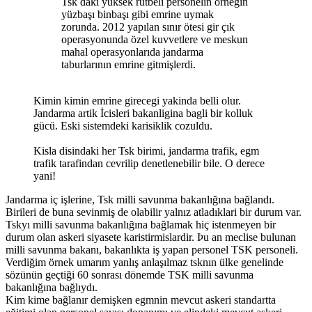
Tsk daki yüksek rütbeli personelin örneğin
yüzbaşı binbaşı gibi emrine uymak
zorunda. 2012 yapılan sınır ötesi gir çık
operasyonunda özel kuvvetlere ve meskun
mahal operasyonlarıda jandarma
taburlarının emrine gitmişlerdi.
Kimin kimin emrine girecegi yakinda belli olur.
Jandarma artik İcisleri bakanligina bagli bir kolluk
gücü. Eski sistemdeki karisiklik cozuldu.
Kisla disindaki her Tsk birimi, jandarma trafik, egm
trafik tarafindan cevrilip denetlenebilir bile. O derece
yani!
Jandarma iç işlerine, Tsk milli savunma bakanlığına bağlandı.
Birileri de buna sevinmiş de olabilir yalnız atladıklari bir durum var.
Tskyı milli savunma bakanlığına bağlamak hiç istenmeyen bir
durum olan askeri siyasete karistirmislardir. Þu an meclise bulunan
milli savunma bakanı, bakanlıkta iş yapan personel TSK personeli.
Verdiğim örnek umarım yanlış anlaşılmaz tsknın ülke genelinde
sözünün geçtiği 60 sonrası dönemde TSK milli savunma
bakanlığına bağlıydı.
Kim kime bağlanır demişken egmnin mevcut askeri standartta