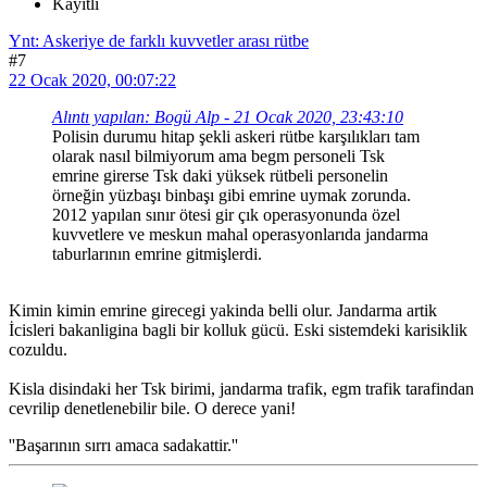
Kayıtlı
Ynt: Askeriye de farklı kuvvetler arası rütbe
#7
22 Ocak 2020, 00:07:22
Alıntı yapılan: Bogü Alp - 21 Ocak 2020, 23:43:10
Polisin durumu hitap şekli askeri rütbe karşılıkları tam
olarak nasıl bilmiyorum ama begm personeli Tsk
emrine girerse Tsk daki yüksek rütbeli personelin
örneğin yüzbaşı binbaşı gibi emrine uymak zorunda.
2012 yapılan sınır ötesi gir çık operasyonunda özel
kuvvetlere ve meskun mahal operasyonlarıda jandarma
taburlarının emrine gitmişlerdi.
Kimin kimin emrine girecegi yakinda belli olur. Jandarma artik
İcisleri bakanligina bagli bir kolluk gücü. Eski sistemdeki karisiklik
cozuldu.
Kisla disindaki her Tsk birimi, jandarma trafik, egm trafik tarafindan
cevrilip denetlenebilir bile. O derece yani!
''Başarının sırrı amaca sadakattir.''