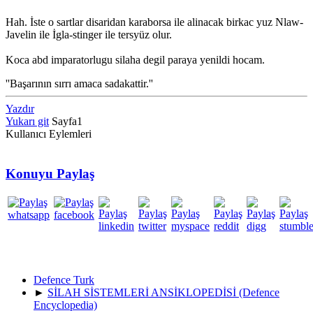
Hah. İste o sartlar disaridan karaborsa ile alinacak birkac yuz Nlaw-
Javelin ile İgla-stinger ile tersyüz olur.
Koca abd imparatorlugu silaha degil paraya yenildi hocam.
''Başarının sırrı amaca sadakattir.''
Yazdır
Yukarı git
Sayfa
1
Kullanıcı Eylemleri
Konuyu Paylaş
Defence Turk
►
SİLAH SİSTEMLERİ ANSİKLOPEDİSİ (Defence
Encyclopedia)