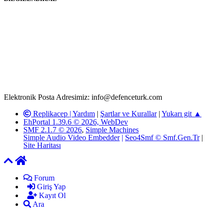
Rom ve medya haber sitesi olarak hizmet veren
www.defenceturk.com'
da, 5651 Sayılı Kanunun 8. Maddesine ve
T.C.K'nın 125. Maddesine göre, yapılan gönderi (konu, yorum)
paylaşımlarının tüm sorumluluğu forum üyelerimize aittir.
defenceturk Forumuna iletilecek olan şikayetler, elektronik posta
adresimize gönderildikten en geç üç (3) iş günü içerisinde, ilgili
kanunlar ve yönetmelikler çerçevesinde tarafımızca incelenerek site
yöneticilerimiz tarafından gereken çalışmaların yapılmasının
ardından ilgili kişi ya da kuruma yazılı açıklama yapılacaktır.
Elektronik Posta Adresimiz: info@defenceturk.com
Replikacep |
Yardım
|
Şartlar ve Kurallar
|
Yukarı git ▲
EhPortal 1.39.6 © 2026, WebDev
SMF 2.1.7 © 2026
,
Simple Machines
Simple Audio Video Embedder
|
Seo4Smf © Smf.Gen.Tr
|
Site Haritası
Forum
Giriş Yap
Kayıt Ol
Ara