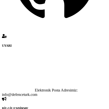
UYARI
defenceturk Forumuna eklenen ve farklı sitelere yönlendiren
bağlantı adreslerinden (linklerden) www.defenceturk.com sorumlu
tutulamaz. İnternet sitemizde, kaynak ya da bağlantı adresi(link)
göstermeksizin izinsiz bir şekilde yapılan her türlü haber ve bilgi
paylaşımı yasaktır. Forumumuzda izinsiz ve kaynak göstermeksizin
yapılan haber ve bilgi paylaşımlarından sadece eylemi gerçekleştiren
kişi sorumludur. Bu durumun mağduriyet yaratması hâlinde hak
sahibi olan kişi, kişiler ya da kurumların, bizlerle iletişime geçmesini
ivedilikle rica ederiz.
Elektronik Posta Adresimiz:
info@defenceturk.com
BİLGİLENDİRME