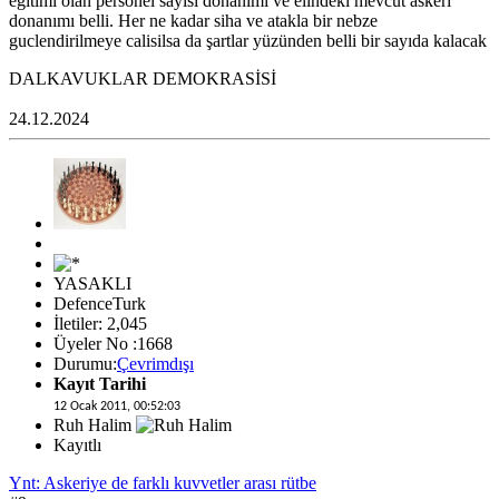
eğitimi olan personel sayısı donanımı ve elindeki mevcut askeri
donanımı belli. Her ne kadar siha ve atakla bir nebze
guclendirilmeye calisilsa da şartlar yüzünden belli bir sayıda kalacak
DALKAVUKLAR DEMOKRASİSİ
24.12.2024
YASAKLI
DefenceTurk
İletiler: 2,045
Üyeler No :1668
Durumu:
Çevrimdışı
Kayıt Tarihi
12 Ocak 2011, 00:52:03
Ruh Halim
Kayıtlı
Ynt: Askeriye de farklı kuvvetler arası rütbe