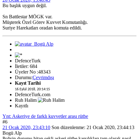
Bu başlık uygun değil.
Sn Battlestar MÖGK var.
Müşterek Özel Görev Kuvvet Komutanlığı.
Suriye Harekatları oradan komuta edildi.
DefenceTurk
İletiler: 684
Üyeler No :48343
Durumu:
Çevrimdışı
Kayıt Tarihi
16 Eylül 2018, 20:14:15
DefenceTurk.com
Ruh Halim
Kayıtlı
Ynt: Askeriye de farklı kuvvetler arası rütbe
#6
21 Ocak 2020, 23:43:10
Son düzenlenme
: 21 Ocak 2020, 23:44:13
Bogü Alp
Polisin durumu hitap şekli askeri rütbe karşılıkları tam olarak nasıl