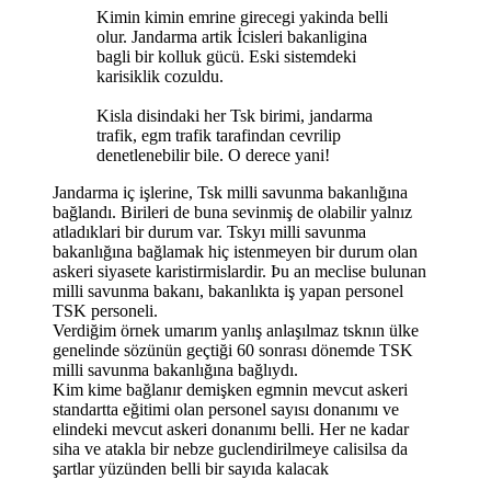
Kimin kimin emrine girecegi yakinda belli
olur. Jandarma artik İcisleri bakanligina
bagli bir kolluk gücü. Eski sistemdeki
karisiklik cozuldu.
Kisla disindaki her Tsk birimi, jandarma
trafik, egm trafik tarafindan cevrilip
denetlenebilir bile. O derece yani!
Jandarma iç işlerine, Tsk milli savunma bakanlığına
bağlandı. Birileri de buna sevinmiş de olabilir yalnız
atladıklari bir durum var. Tskyı milli savunma
bakanlığına bağlamak hiç istenmeyen bir durum olan
askeri siyasete karistirmislardir. Þu an meclise bulunan
milli savunma bakanı, bakanlıkta iş yapan personel
TSK personeli.
Verdiğim örnek umarım yanlış anlaşılmaz tsknın ülke
genelinde sözünün geçtiği 60 sonrası dönemde TSK
milli savunma bakanlığına bağlıydı.
Kim kime bağlanır demişken egmnin mevcut askeri
standartta eğitimi olan personel sayısı donanımı ve
elindeki mevcut askeri donanımı belli. Her ne kadar
siha ve atakla bir nebze guclendirilmeye calisilsa da
şartlar yüzünden belli bir sayıda kalacak