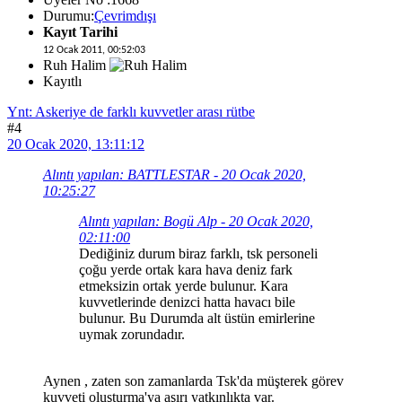
Durumu:
Çevrimdışı
Kayıt Tarihi
12 Ocak 2011, 00:52:03
Ruh Halim
Kayıtlı
Ynt: Askeriye de farklı kuvvetler arası rütbe
#4
20 Ocak 2020, 13:11:12
Alıntı yapılan: BATTLESTAR - 20 Ocak 2020,
10:25:27
Alıntı yapılan: Bogü Alp - 20 Ocak 2020,
02:11:00
Dediğiniz durum biraz farklı, tsk personeli
çoğu yerde ortak kara hava deniz fark
etmeksizin ortak yerde bulunur. Kara
kuvvetlerinde denizci hatta havacı bile
bulunur. Bu Durumda alt üstün emirlerine
uymak zorundadır.
Aynen , zaten son zamanlarda Tsk'da müşterek görev
kuvveti oluşturma'ya aşırı yatkınlıkta var.