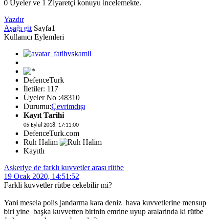
0 Üyeler ve 1 Ziyaretçi konuyu incelemekte.
Yazdır
Aşağı git
Sayfa
1
Kullanıcı Eylemleri
DefenceTurk
İletiler: 117
Üyeler No :48310
Durumu:
Çevrimdışı
Kayıt Tarihi
05 Eylül 2018, 17:11:00
DefenceTurk.com
Ruh Halim
Kayıtlı
Askeriye de farklı kuvvetler arası rütbe
19 Ocak 2020, 14:51:52
Farkli kuvvetler rütbe cekebilir mi?
Yani mesela polis jandarma kara deniz hava kuvvetlerine mensup
biri yine başka kuvvetten birinin emrine uyup aralarinda ki rütbe