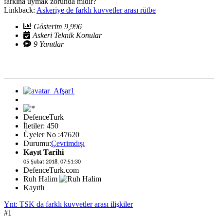
farkına uymak zorunda mıdır?
Linkback:
Askeriye de farklı kuvvetler arası rütbe
Gösterim 9,996
Askeri Teknik Konular
9 Yanıtlar
DefenceTurk
İletiler: 450
Üyeler No :47620
Durumu:
Çevrimdışı
Kayıt Tarihi
05 Şubat 2018, 07:51:30
DefenceTurk.com
Ruh Halim
Kayıtlı
Ynt: TSK da farklı kuvvetler arası ilişkiler
#1