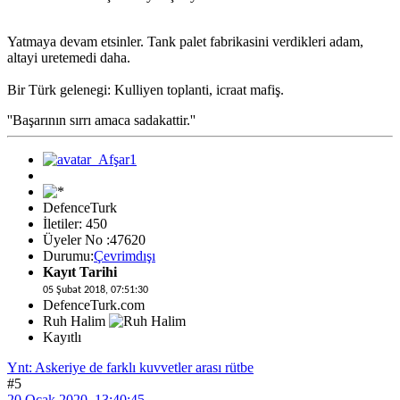
Yatmaya devam etsinler. Tank palet fabrikasini verdikleri adam,
altayi uretemedi daha.
Bir Türk gelenegi: Kulliyen toplanti, icraat mafiş.
''Başarının sırrı amaca sadakattir.''
DefenceTurk
İletiler: 450
Üyeler No :47620
Durumu:
Çevrimdışı
Kayıt Tarihi
05 Şubat 2018, 07:51:30
DefenceTurk.com
Ruh Halim
Kayıtlı
Ynt: Askeriye de farklı kuvvetler arası rütbe
#5
20 Ocak 2020, 13:40:45