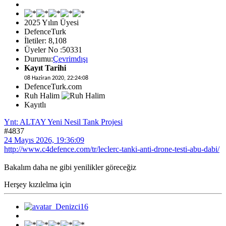
2025 Yılın Üyesi
DefenceTurk
İletiler: 8,108
Üyeler No :50331
Durumu:
Çevrimdışı
Kayıt Tarihi
08 Haziran 2020, 22:24:08
DefenceTurk.com
Ruh Halim
Kayıtlı
Ynt: ALTAY Yeni Nesil Tank Projesi
#4837
24 Mayıs 2026, 19:36:09
http://www.c4defence.com/tr/leclerc-tanki-anti-drone-testi-abu-dabi/
Bakalım daha ne gibi yenilikler göreceğiz
Herşey kızılelma için