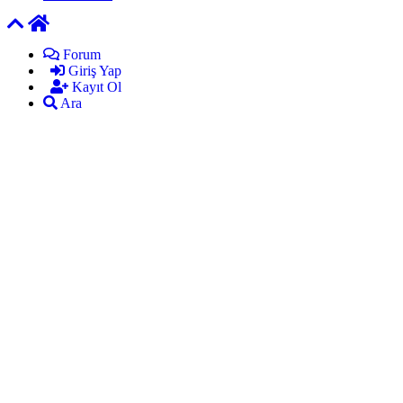
Forum
Giriş Yap
Kayıt Ol
Ara