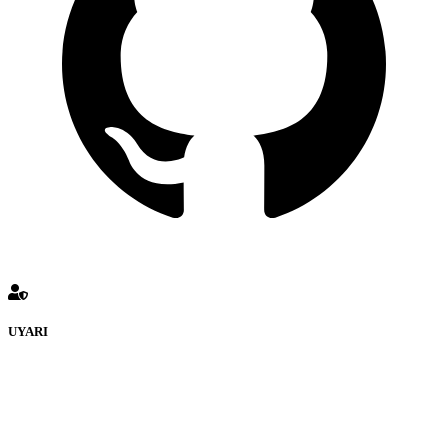
UYARI
defenceturk Forumuna eklenen ve farklı sitelere yönlendiren
bağlantı adreslerinden (linklerden) www.defenceturk.com sorumlu
tutulamaz. İnternet sitemizde, kaynak ya da bağlantı adresi(link)
göstermeksizin izinsiz bir şekilde yapılan her türlü haber ve bilgi
paylaşımı yasaktır. Forumumuzda izinsiz ve kaynak göstermeksizin