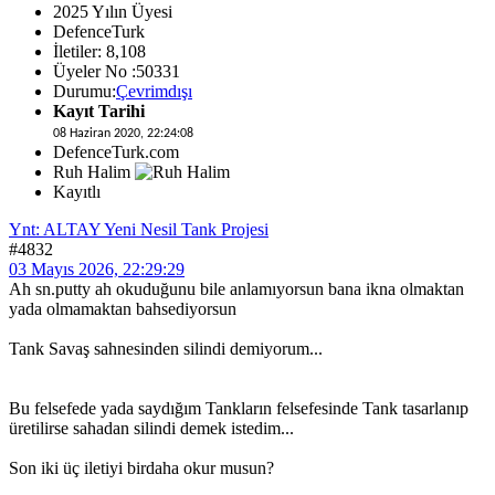
2025 Yılın Üyesi
DefenceTurk
İletiler: 8,108
Üyeler No :50331
Durumu:
Çevrimdışı
Kayıt Tarihi
08 Haziran 2020, 22:24:08
DefenceTurk.com
Ruh Halim
Kayıtlı
Ynt: ALTAY Yeni Nesil Tank Projesi
#4832
03 Mayıs 2026, 22:29:29
Ah sn.putty ah okuduğunu bile anlamıyorsun bana ikna olmaktan
yada olmamaktan bahsediyorsun
Tank Savaş sahnesinden silindi demiyorum...
Bu felsefede yada saydığım Tankların felsefesinde Tank tasarlanıp
üretilirse sahadan silindi demek istedim...
Son iki üç iletiyi birdaha okur musun?