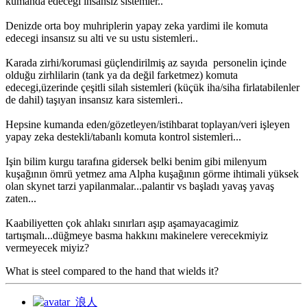
kumanda edecegi insansız sistemler..
Denizde orta boy muhriplerin yapay zeka yardimi ile komuta
edecegi insansız su alti ve su ustu sistemleri..
Karada zirhi/korumasi güçlendirilmiş az sayıda personelin içinde
olduğu zirhlilarin (tank ya da değil farketmez) komuta
edecegi,üzerinde çeşitli silah sistemleri (küçük iha/siha firlatabilenler
de dahil) taşıyan insansız kara sistemleri..
Hepsine kumanda eden/gözetleyen/istihbarat toplayan/veri işleyen
yapay zeka destekli/tabanlı komuta kontrol sistemleri...
Işin bilim kurgu tarafına gidersek belki benim gibi milenyum
kuşağının ömrü yetmez ama Alpha kuşağının görme ihtimali yüksek
olan skynet tarzi yapilanmalar...palantir vs başladı yavaş yavaş
zaten...
Kaabiliyetten çok ahlakı sınırları aşıp aşamayacagimiz
tartışmalı...düğmeye basma hakkını makinelere verecekmiyiz
vermeyecek miyiz?
What is steel compared to the hand that wields it?