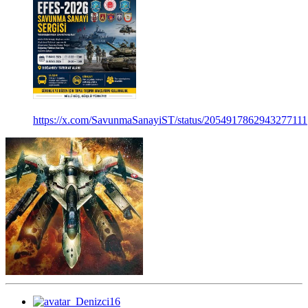
https://x.com/SavunmaSanayiST/status/2054917862943277111