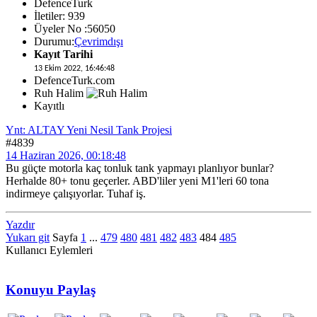
DefenceTurk
İletiler: 939
Üyeler No :56050
Durumu:
Çevrimdışı
Kayıt Tarihi
13 Ekim 2022, 16:46:48
DefenceTurk.com
Ruh Halim
Kayıtlı
Ynt: ALTAY Yeni Nesil Tank Projesi
#4839
14 Haziran 2026, 00:18:48
Bu güçte motorla kaç tonluk tank yapmayı planlıyor bunlar?
Herhalde 80+ tonu geçerler. ABD'liler yeni M1'leri 60 tona
indirmeye çalışıyorlar. Tuhaf iş.
Yazdır
Yukarı git
Sayfa
1
...
479
480
481
482
483
484
485
Kullanıcı Eylemleri
Konuyu Paylaş