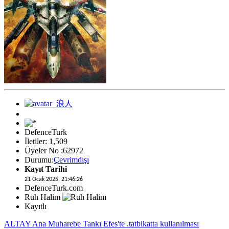
DefenceTurk
İletiler: 1,509
Üyeler No :62972
Durumu:
Çevrimdışı
Kayıt Tarihi
21 Ocak 2025, 21:46:26
DefenceTurk.com
Ruh Halim
Kayıtlı
ALTAY Ana Muharebe Tankı Efes'te .tatbikatta kullanılması