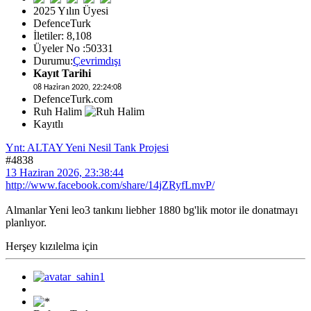
2025 Yılın Üyesi
DefenceTurk
İletiler: 8,108
Üyeler No :50331
Durumu:
Çevrimdışı
Kayıt Tarihi
08 Haziran 2020, 22:24:08
DefenceTurk.com
Ruh Halim
Kayıtlı
Ynt: ALTAY Yeni Nesil Tank Projesi
#4838
13 Haziran 2026, 23:38:44
http://www.facebook.com/share/14jZRyfLmvP/
Almanlar Yeni leo3 tankını liebher 1880 bg'lik motor ile donatmayı
planlıyor.
Herşey kızılelma için