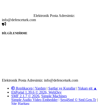
yapılan haber ve bilgi paylaşımlarından sadece eylemi gerçekleştiren
kişi sorumludur. Bu durumun mağduriyet yaratması hâlinde hak
sahibi olan kişi, kişiler ya da kurumların, bizlerle iletişime geçmesini
ivedilikle rica ederiz.
Elektronik Posta Adresimiz:
info@defenceturk.com
BİLGİLENDİRME
Rom ve medya haber sitesi olarak hizmet veren
www.defenceturk.com'
da, 5651 Sayılı Kanunun 8. Maddesine ve
T.C.K'nın 125. Maddesine göre, yapılan gönderi (konu, yorum)
paylaşımlarının tüm sorumluluğu forum üyelerimize aittir.
defenceturk Forumuna iletilecek olan şikayetler, elektronik posta
adresimize gönderildikten en geç üç (3) iş günü içerisinde, ilgili
kanunlar ve yönetmelikler çerçevesinde tarafımızca incelenerek site
yöneticilerimiz tarafından gereken çalışmaların yapılmasının
ardından ilgili kişi ya da kuruma yazılı açıklama yapılacaktır.
Elektronik Posta Adresimiz: info@defenceturk.com
Replikacep |
Yardım
|
Şartlar ve Kurallar
|
Yukarı git ▲
EhPortal 1.39.6 © 2026, WebDev
SMF 2.1.7 © 2026
,
Simple Machines
Simple Audio Video Embedder
|
Seo4Smf © Smf.Gen.Tr
|
Site Haritası