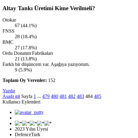
Altay Tankı Üretimi Kime Verilmeli?
Otokar
67 (44.1%)
FNSS
28 (18.4%)
BMC
27 (17.8%)
Ordu Donatım Fabrikaları
21 (13.8%)
Farklı bir düşüncem var. Aşağıya yazıyorum.
9 (5.9%)
Toplam Oy Verenler:
152
Yazdır
Aşağı git
Sayfa
1
...
479
480
481
482
483
484
485
Kullanıcı Eylemleri
2023 Yılın Üyesi
DefenceTurk