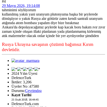
#4
29 Mayıs 2026, 19:14:08
tahminimi söylüyorum
kullanılmış yakıtı yani uranyum plutonyuma başka bir şeylerede
dönüşüyor o yakıtı Rusya alır götürür zaten kendi santrali uranyum
atığınıda atom bombası yapalım diye bize bırakmaz
Ankara'da depolayacağımız şeylerde kap kacak boru bakım ıvır zıvır
zaman içinde oluşan illaki planlanan yada planlanmamış kirlenmiş
atık malzemeler olacak onlar içinde bir yer ayrılıyordur şimdiden
Rusya Ukrayna savaşının çözümü bağımsız Kırım
devletidir.
2024 Yılın Üyesi
DefenceTurk
İletiler: 3,206
Üyeler No :47580
Durumu:
Çevrimdışı
Kayıt Tarihi
21 Ocak 2018, 16:44:45
DefenceTurk.com