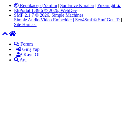
Replikacep |
Yardım
|
Şartlar ve Kurallar
|
Yukarı git ▲
EhPortal 1.39.6 © 2026, WebDev
SMF 2.1.7 © 2026
,
Simple Machines
Simple Audio Video Embedder
|
Seo4Smf © Smf.Gen.Tr
|
Site Haritası
Forum
Giriş Yap
Kayıt Ol
Ara