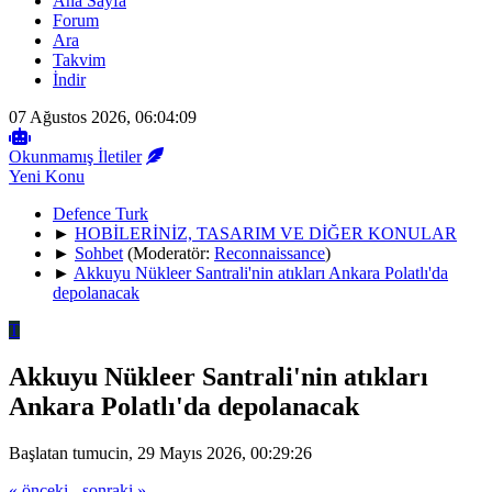
Ana Sayfa
Forum
Ara
Takvim
İndir
07 Ağustos 2026, 06:04:09
Okunmamış İletiler
Yeni Konu
Defence Turk
►
HOBİLERİNİZ, TASARIM VE DİĞER KONULAR
►
Sohbet
(Moderatör:
Reconnaissance
)
►
Akkuyu Nükleer Santrali'nin atıkları Ankara Polatlı'da
depolanacak
T
Akkuyu Nükleer Santrali'nin atıkları
Ankara Polatlı'da depolanacak
Başlatan tumucin, 29 Mayıs 2026, 00:29:26
« önceki
-
sonraki »