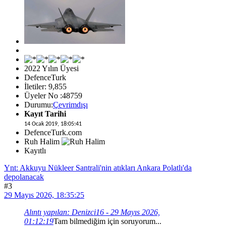
2022 Yılın Üyesi
DefenceTurk
İletiler: 9,855
Üyeler No :48759
Durumu:
Çevrimdışı
Kayıt Tarihi
14 Ocak 2019, 18:05:41
DefenceTurk.com
Ruh Halim
Kayıtlı
Ynt: Akkuyu Nükleer Santrali'nin atıkları Ankara Polatlı'da
depolanacak
#3
29 Mayıs 2026, 18:35:25
Alıntı yapılan: Denizci16 - 29 Mayıs 2026,
01:12:19
Tam bilmediğim için soruyorum...