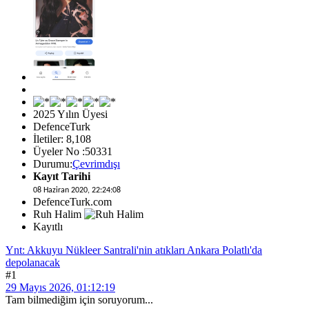
2025 Yılın Üyesi
DefenceTurk
İletiler: 8,108
Üyeler No :50331
Durumu:
Çevrimdışı
Kayıt Tarihi
08 Haziran 2020, 22:24:08
DefenceTurk.com
Ruh Halim
Kayıtlı
Ynt: Akkuyu Nükleer Santrali'nin atıkları Ankara Polatlı'da
depolanacak
#1
29 Mayıs 2026, 01:12:19
Tam bilmediğim için soruyorum...