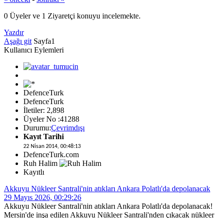
0 Üyeler ve 1 Ziyaretçi konuyu incelemekte.
Yazdır
Aşağı git
Sayfa
1
Kullanıcı Eylemleri
DefenceTurk
DefenceTurk
İletiler: 2,898
Üyeler No :41288
Durumu:
Çevrimdışı
Kayıt Tarihi
22 Nisan 2014, 00:48:13
DefenceTurk.com
Ruh Halim
Kayıtlı
Akkuyu Nükleer Santrali'nin atıkları Ankara Polatlı'da depolanacak
29 Mayıs 2026, 00:29:26
Akkuyu Nükleer Santrali'nin atıkları Ankara Polatlı'da depolanacak!
Mersin'de inşa edilen Akkuyu Nükleer Santrali'nden çıkacak nükleer