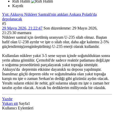
Ruh Halim
Kayıtlı
Ynt: Akkuyu Nükleer Santrali'nin atıkları Ankara Polatlı'da
depolanacak
#5
29 Mayıs 2026, 21:22:47
Son düzenlenme
: 29 Mayıs 2026,
21:25:30 marmara
Nükleer santral için üretilmiş uranyum U-235 silah olmaz. Baştan
hafif olan U-238 ayrılır ve işte o silah olur, daha ağır kalıntısı 2-5%
güçlendirmiş(zenginleştirilmiş) U-235 enerji olarak kullanılır.
Kullanılan nükleer yakıt 3-5 sene suyun içinde soğutulduktan sonra
yerin altına gömülür. Çernobil'de sadece reaktör patlaması değil,işte
o soğutma prosedürünü parçalayarak yakıt toprağa sinmiştir.
Akkuyu'da depremin etkisine dayanıklı su deposu yapılmıştır.
İnanılmaz güçlü deprem oldu ve soğutulmakta olan yakıt toprağa
karıştı mı işte o zaman Serkan'ın dediği gibi gözünüz aydın olacak.
Yeraltı suların etkisi ile nehir, göl sularına ulaştı mı işte o zaman her
tarafın aydın olacak. Ancak bu dediklerim milliyonda bir olasılık.
Yazdır
Yukarı git
Sayfa
1
Kullanıcı Eylemleri