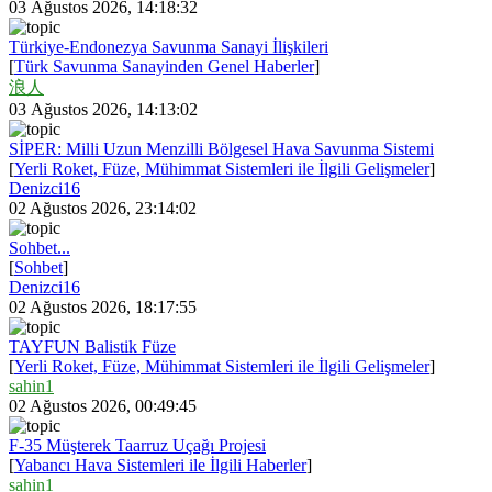
03 Ağustos 2026, 14:18:32
Türkiye-Endonezya Savunma Sanayi İlişkileri
[
Türk Savunma Sanayinden Genel Haberler
]
浪人
03 Ağustos 2026, 14:13:02
SİPER: Milli Uzun Menzilli Bölgesel Hava Savunma Sistemi
[
Yerli Roket, Füze, Mühimmat Sistemleri ile İlgili Gelişmeler
]
Denizci16
02 Ağustos 2026, 23:14:02
Sohbet...
[
Sohbet
]
Denizci16
02 Ağustos 2026, 18:17:55
TAYFUN Balistik Füze
[
Yerli Roket, Füze, Mühimmat Sistemleri ile İlgili Gelişmeler
]
sahin1
02 Ağustos 2026, 00:49:45
F-35 Müşterek Taarruz Uçağı Projesi
[
Yabancı Hava Sistemleri ile İlgili Haberler
]
sahin1