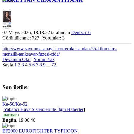
07 Mayıs 2026, 18:18:22 tarafından
Denizci16
Görüntülenme: 727 | Yorumlar: 3
http://www.savunmasanayist.com/roketsandan-55-kilometre-
menzilli-tanksavar-fuzesi-cida/
Devamını Oku
|
Yorum Yaz
Sayfa
1
2
3
4
5
6
7
8
9
...
72
Son iletiler
Ka-50/Ka-52
[
Yabancı Hava Sistemleri ile İlgili Haberler
]
marmara
Bugün
, 19:06:46
EF2000 EUROFIGHTER TYPHOON