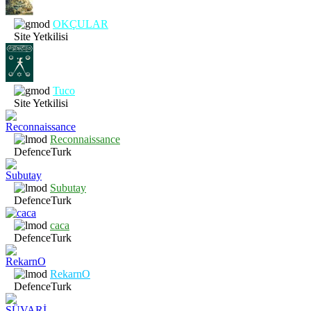
OKÇULAR
Site Yetkilisi
Tuco
Site Yetkilisi
Reconnaissance
DefenceTurk
Subutay
DefenceTurk
caca
DefenceTurk
RekarnO
DefenceTurk