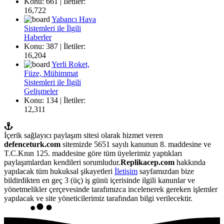
Konu: 661 | İletiler:
16,722
Yabancı Hava
Sistemleri ile İlgili
Haberler
Konu: 387 | İletiler:
16,204
Yerli Roket,
Füze, Mühimmat
Sistemleri ile İlgili
Gelişmeler
Konu: 134 | İletiler:
12,311
İçerik sağlayıcı paylaşım sitesi olarak hizmet veren
defenceturk.com
sitemizde 5651 sayılı kanunun 8. maddesine ve
T.C.Knın 125. maddesine göre tüm üyelerimiz yaptıkları
paylaşımlardan kendileri sorumludur.
Replikacep.com
hakkında
yapılacak tüm hukuksal şikayetleri
İletişim
sayfamızdan bize
bildirdikten en geç 3 (üç) iş günü içerisinde ilgili kanunlar ve
yönetmelikler çerçevesinde tarafımızca incelenerek gereken işlemler
yapılacak ve site yöneticilerimiz tarafından bilgi verilecektir.