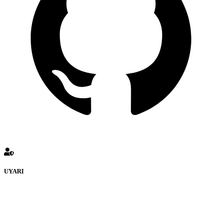
UYARI
defenceturk Forumuna eklenen ve farklı sitelere yönlendiren
bağlantı adreslerinden (linklerden) www.defenceturk.com sorumlu
tutulamaz. İnternet sitemizde, kaynak ya da bağlantı adresi(link)
göstermeksizin izinsiz bir şekilde yapılan her türlü haber ve bilgi