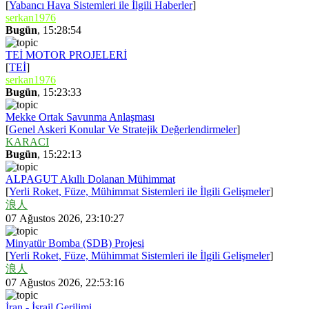
[
Yabancı Hava Sistemleri ile İlgili Haberler
]
serkan1976
Bugün
, 15:28:54
TEİ MOTOR PROJELERİ
[
TEİ
]
serkan1976
Bugün
, 15:23:33
Mekke Ortak Savunma Anlaşması
[
Genel Askeri Konular Ve Stratejik Değerlendirmeler
]
KARACI
Bugün
, 15:22:13
ALPAGUT Akıllı Dolanan Mühimmat
[
Yerli Roket, Füze, Mühimmat Sistemleri ile İlgili Gelişmeler
]
浪人
07 Ağustos 2026, 23:10:27
Minyatür Bomba (SDB) Projesi
[
Yerli Roket, Füze, Mühimmat Sistemleri ile İlgili Gelişmeler
]
浪人
07 Ağustos 2026, 22:53:16
İran - İsrail Gerilimi