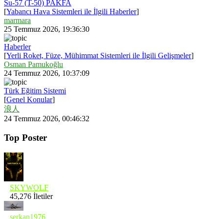
Su-57 (T-50) PAKFA
[
Yabancı Hava Sistemleri ile İlgili Haberler
]
marmara
25 Temmuz 2026, 19:36:30
Haberler
[
Yerli Roket, Füze, Mühimmat Sistemleri ile İlgili Gelişmeler
]
Osman Pamukoğlu
24 Temmuz 2026, 10:37:09
Türk Eğitim Sistemi
[
Genel Konular
]
浪人
24 Temmuz 2026, 00:46:32
Top Poster
SKYWOLF
45,276 İletiler
serkan1976