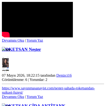
Devamını Oku
|
Yorum Yaz
ROKETSAN Neşter
07 Mayıs 2026, 18:22:15 tarafından
Denizci16
Görüntülenme: 6 | Yorumlar: 2
https://www.savunmasanayist.com/nester-sahada-roketsandan-
suikast-fuzesi/
Devamını Oku
|
Yorum Yaz
ROKETSAN CİDA ANTİTANK