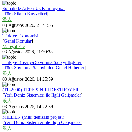
Somali de Askeri Üs Kuruluyor...
[
Türk Silahlı Kuvvetleri
]
浪人
03 Ağustos 2026, 21:41:55
Türkiye Ekonomisi
[
Genel Konular
]
Mareşal Efe
03 Ağustos 2026, 21:30:38
Türkiye Brezilya Savunma Sanayi İlişkileri
[
Türk Savunma Sanayinden Genel Haberler
]
浪人
03 Ağustos 2026, 14:25:59
(TF-2000) TEPE SINIFI DESTROYER
[
Yerli Deniz Sistemleri ile İlgili Gelişmeler
]
浪人
03 Ağustos 2026, 14:22:39
MILDEN (Milli denizaltı projesi)
[
Yerli Deniz Sistemleri ile İlgili Gelişmeler
]
浪人