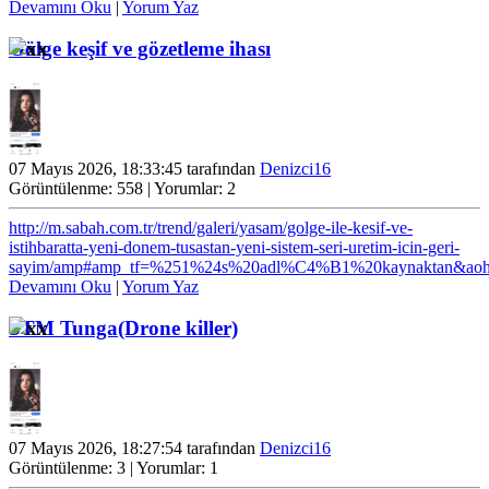
Devamını Oku
|
Yorum Yaz
Gölge keşif ve gözetleme ihası
07 Mayıs 2026, 18:33:45 tarafından
Denizci16
Görüntülenme: 558 | Yorumlar: 2
http://m.sabah.com.tr/trend/galeri/yasam/golge-ile-kesif-ve-
istihbaratta-yeni-donem-tusastan-yeni-sistem-seri-uretim-icin-geri-
sayim/amp#amp_tf=%251%24s%20adl%C4%B1%20kaynaktan&aoh
Devamını Oku
|
Yorum Yaz
STM Tunga(Drone killer)
07 Mayıs 2026, 18:27:54 tarafından
Denizci16
Görüntülenme: 3 | Yorumlar: 1