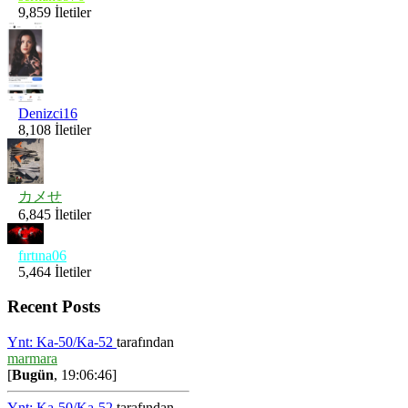
9,859 İletiler
Denizci16
8,108 İletiler
カメせ
6,845 İletiler
fırtına06
5,464 İletiler
Recent Posts
Ynt: Ka-50/Ka-52
tarafından
marmara
[
Bugün
, 19:06:46]
Ynt: Ka-50/Ka-52
tarafından