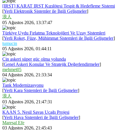
[IRST] KARAT IRST Kızılötesi Tespit & Hedefleme Sistemi
[
Yerli Elektronik Sistemler ile İlgili Gelişmeler
]
浪人
05 Ağustos 2026, 13:37:47
Türkiye Uydu Fırlatma Teknolojileri Ve Uzay Sistemleri
[
Yerli Roket, Füze, Mühimmat Sistemleri ile İlgili Gelişmeler
]
tumucin
05 Ağustos 2026, 01:44:11
Çin askeri süper güç olma yolunda
[
Genel Askeri Konular Ve Stratejik Değerlendirmeler
]
mehmet05
04 Ağustos 2026, 21:33:34
Tank Modernizasyonu
[
Yerli Kara Sistemleri ile İlgili Gelişmeler
]
浪人
03 Ağustos 2026, 21:47:31
KAAN 5. Nesil Savaş Uçağı Projesi
[
Yerli Hava Sistemleri ile İlgili Gelişmeler
]
Mareşal Efe
03 Ağustos 2026, 21:45:43