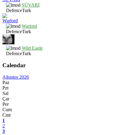
SÜVARİ
DefenceTurk
Warlord
DefenceTurk
Wild Eagle
DefenceTurk
Calendar
Ağustos 2026
Paz
Pzt
Sal
Çar
Per
Cum
Cmt
1
2
3