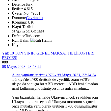
DefenceTurk
İletiler: 4,615
Üyeler No :49531
Durumu:
Çevrimdışı
Konumu: UK
Kayıt Tarihi
28 Ağustos 2019, 02:22:58
DefenceTurk.com
Ruh Halim
Kayıtlı
Ynt: 10 TON SINIFI GENEL MAKSAT HELİKOPTERİ
PROJESİ
#88
08 Mayıs 2023, 23:48:22
Alıntı yapılan: serkan1976 - 08 Mayıs 2023, 22:34:54
Türkiye'de T700 ürettsek de , yerlilik oranı %70'e
ulaşsa da sonuçta bu ABD motoru...ABD izni almadan
nasıl kullanmayı düşünüyorsunuz anlayamadım...
Yani bizimkiler herhalde Ukrayna'yı çok sevdikleri için
Ukrayna motoru seçmedi Ukrayna motorunu seçmeden
önce mutlaka yerli olarak üretilen T700 düşünülmüştür
ama ABD veto etmiştir......