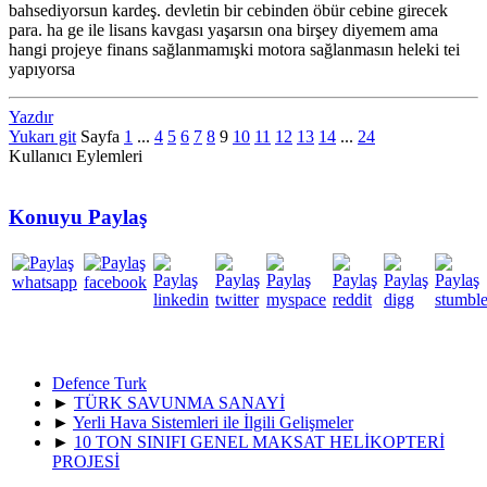
bahsediyorsun kardeş. devletin bir cebinden öbür cebine girecek
para. ha ge ile lisans kavgası yaşarsın ona birşey diyemem ama
hangi projeye finans sağlanmamışki motora sağlanmasın heleki tei
yapıyorsa
Yazdır
Yukarı git
Sayfa
1
...
4
5
6
7
8
9
10
11
12
13
14
...
24
Kullanıcı Eylemleri
Konuyu Paylaş
Defence Turk
►
TÜRK SAVUNMA SANAYİ
►
Yerli Hava Sistemleri ile İlgili Gelişmeler
►
10 TON SINIFI GENEL MAKSAT HELİKOPTERİ
PROJESİ