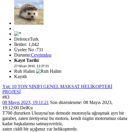
DefenceTurk
İletiler: 1,042
Üyeler No :731
Durumu:
Çevrimdışı
Kayıt Tarihi
27 Nisan 2010, 12:37:55
Ruh Halim
Kayıtlı
Ynt: 10 TON SINIFI GENEL MAKSAT HELİKOPTERİ
PROJESİ
#83
08 Mayıs 2023, 19:11:21
Son düzenlenme
: 08 Mayıs 2023,
19:12:00 DelKu
T700 dururken Ukrayna'nın demode motoruyla uğraşmak ayrı bir
garabet, zaten üretiyoruz bu motoru, kendi özgün motorumuz olana
kadar başkalarına satmayıveririz,
zaten ciddi bir açığımız var helikopterde.