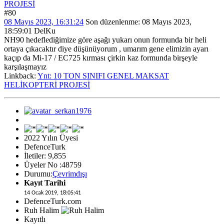
PROJESİ
#80
08 Mayıs 2023, 16:31:24
Son düzenlenme
: 08 Mayıs 2023,
18:59:01 DelKu
NH90 hedeflediğimize göre aşağı yukarı onun formunda bir heli
ortaya çıkacaktır diye düşünüyorum , umarım gene elimizin ayarı
kaçıp da Mi-17 / EC725 kırması çirkin kaz formunda birşeyle
karşılaşmayız
Linkback:
Ynt: 10 TON SINIFI GENEL MAKSAT
HELİKOPTERİ PROJESİ
2022 Yılın Üyesi
DefenceTurk
İletiler: 9,855
Üyeler No :48759
Durumu:
Çevrimdışı
Kayıt Tarihi
14 Ocak 2019, 18:05:41
DefenceTurk.com
Ruh Halim
Kayıtlı