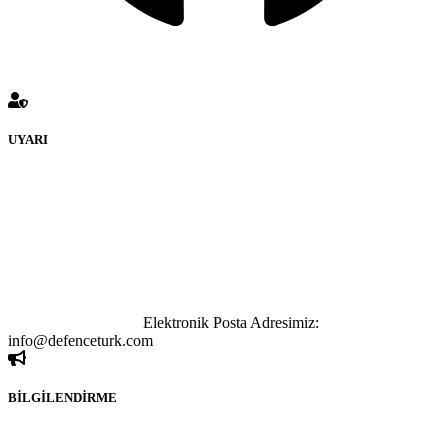
UYARI
defenceturk Forumuna eklenen ve farklı sitelere yönlendiren
bağlantı adreslerinden (linklerden) www.defenceturk.com sorumlu
tutulamaz. İnternet sitemizde, kaynak ya da bağlantı adresi(link)
göstermeksizin izinsiz bir şekilde yapılan her türlü haber ve bilgi
paylaşımı yasaktır. Forumumuzda izinsiz ve kaynak göstermeksizin
yapılan haber ve bilgi paylaşımlarından sadece eylemi gerçekleştiren
kişi sorumludur. Bu durumun mağduriyet yaratması hâlinde hak
sahibi olan kişi, kişiler ya da kurumların, bizlerle iletişime geçmesini
ivedilikle rica ederiz.
Elektronik Posta Adresimiz:
info@defenceturk.com
BİLGİLENDİRME
Rom ve medya haber sitesi olarak hizmet veren