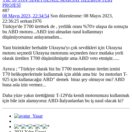
PROJESİ
#87
08 Mayıs 2023, 22:34:54
Son düzenlenme
: 08 Mayıs 2023,
22:36:25 serkan1976
Türkiye'de T700 ürettsek de , yerlilik oranı %70'e ulaşsa da sonuçta
bu ABD motoru...ABD izni almadan nasıl kullanmayı
düşünüyorsunuz anlayamadım...
Yani bizimkiler herhalde Ukrayna'yı çok sevdikleri için Ukrayna
motoru seçmedi Ukrayna motorunu seçmeden önce mutlaka yerli
olarak üretilen T700 düşünülmüştür ama ABD veto etmiştir......
Ayrıca ; "Türkiye olarak biz bu T700 motorlarının üretim iznini
T70 helikopterlerinde kullanmak için aldık ama biz bu motorları T-
925 için kullanacağız ABD" demek biraz şey olmuyor mu? ABD
buna asla izin vermez...
Daha yüze yakın ürettiğimiz T-129'da kendi motorumuzu kullanmak
için bile izin alamıyoruz ABD-İtalyanlardan bu iş nasıl olacak ki?
2021 Yılın Üyesi