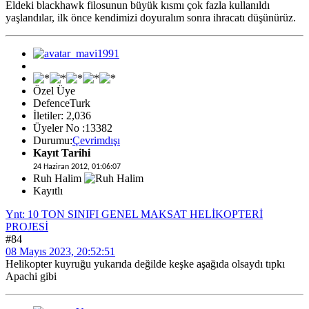
Eldeki blackhawk filosunun büyük kısmı çok fazla kullanıldı
yaşlandılar, ilk önce kendimizi doyuralım sonra ihracatı düşünürüz.
Özel Üye
DefenceTurk
İletiler: 2,036
Üyeler No :13382
Durumu:
Çevrimdışı
Kayıt Tarihi
24 Haziran 2012, 01:06:07
Ruh Halim
Kayıtlı
Ynt: 10 TON SINIFI GENEL MAKSAT HELİKOPTERİ
PROJESİ
#84
08 Mayıs 2023, 20:52:51
Helikopter kuyruğu yukarıda değilde keşke aşağıda olsaydı tıpkı
Apachi gibi