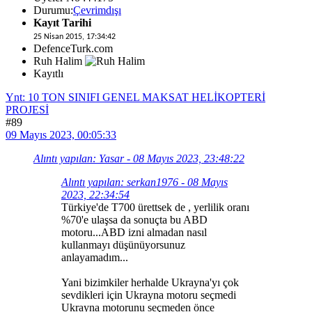
Durumu:
Çevrimdışı
Kayıt Tarihi
25 Nisan 2015, 17:34:42
DefenceTurk.com
Ruh Halim
Kayıtlı
Ynt: 10 TON SINIFI GENEL MAKSAT HELİKOPTERİ
PROJESİ
#89
09 Mayıs 2023, 00:05:33
Alıntı yapılan: Yasar - 08 Mayıs 2023, 23:48:22
Alıntı yapılan: serkan1976 - 08 Mayıs
2023, 22:34:54
Türkiye'de T700 ürettsek de , yerlilik oranı
%70'e ulaşsa da sonuçta bu ABD
motoru...ABD izni almadan nasıl
kullanmayı düşünüyorsunuz
anlayamadım...
Yani bizimkiler herhalde Ukrayna'yı çok
sevdikleri için Ukrayna motoru seçmedi
Ukrayna motorunu seçmeden önce