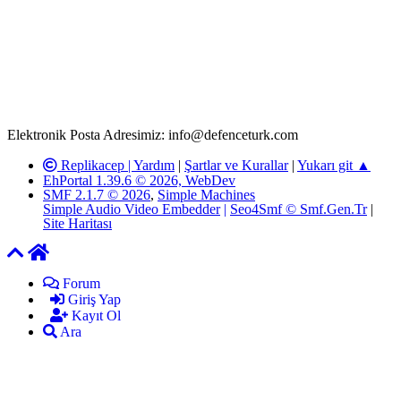
www.defenceturk.com'
da, 5651 Sayılı Kanunun 8. Maddesine ve
T.C.K'nın 125. Maddesine göre, yapılan gönderi (konu, yorum)
paylaşımlarının tüm sorumluluğu forum üyelerimize aittir.
defenceturk Forumuna iletilecek olan şikayetler, elektronik posta
adresimize gönderildikten en geç üç (3) iş günü içerisinde, ilgili
kanunlar ve yönetmelikler çerçevesinde tarafımızca incelenerek site
yöneticilerimiz tarafından gereken çalışmaların yapılmasının
ardından ilgili kişi ya da kuruma yazılı açıklama yapılacaktır.
Elektronik Posta Adresimiz: info@defenceturk.com
Replikacep |
Yardım
|
Şartlar ve Kurallar
|
Yukarı git ▲
EhPortal 1.39.6 © 2026, WebDev
SMF 2.1.7 © 2026
,
Simple Machines
Simple Audio Video Embedder
|
Seo4Smf © Smf.Gen.Tr
|
Site Haritası
Forum
Giriş Yap
Kayıt Ol
Ara