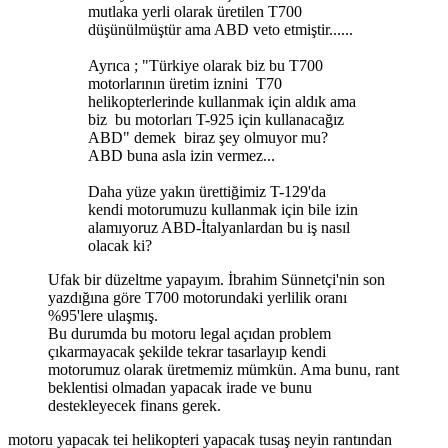
mutlaka yerli olarak üretilen T700
düşünülmüştür ama ABD veto etmiştir......
Ayrıca ; "Türkiye olarak biz bu T700
motorlarının üretim iznini T70
helikopterlerinde kullanmak için aldık ama
biz bu motorları T-925 için kullanacağız
ABD" demek biraz şey olmuyor mu?
ABD buna asla izin vermez...
Daha yüze yakın ürettiğimiz T-129'da
kendi motorumuzu kullanmak için bile izin
alamıyoruz ABD-İtalyanlardan bu iş nasıl
olacak ki?
Ufak bir düzeltme yapayım. İbrahim Sünnetçi'nin son
yazdığına göre T700 motorundaki yerlilik oranı
%95'lere ulaşmış.
Bu durumda bu motoru legal açıdan problem
çıkarmayacak şekilde tekrar tasarlayıp kendi
motorumuz olarak üretmemiz mümkün. Ama bunu, rant
beklentisi olmadan yapacak irade ve bunu
destekleyecek finans gerek.
motoru yapacak tei helikopteri yapacak tusaş neyin rantından