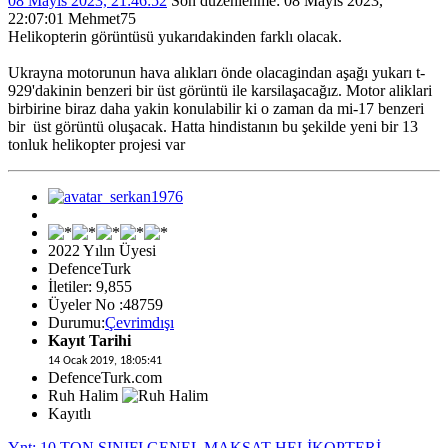
08 Mayıs 2023, 21:46:52
Son düzenlenme
: 08 Mayıs 2023,
22:07:01 Mehmet75
Helikopterin görüntüsü yukarıdakinden farklı olacak.
Ukrayna motorunun hava alıkları önde olacagindan aşağı yukarı t-
929'dakinin benzeri bir üst görüntü ile karsilaşacağız. Motor aliklari
birbirine biraz daha yakin konulabilir ki o zaman da mi-17 benzeri
bir üst görüntü oluşacak. Hatta hindistanın bu şekilde yeni bir 13
tonluk helikopter projesi var
2022 Yılın Üyesi
DefenceTurk
İletiler: 9,855
Üyeler No :48759
Durumu:
Çevrimdışı
Kayıt Tarihi
14 Ocak 2019, 18:05:41
DefenceTurk.com
Ruh Halim
Kayıtlı
Ynt: 10 TON SINIFI GENEL MAKSAT HELİKOPTERİ