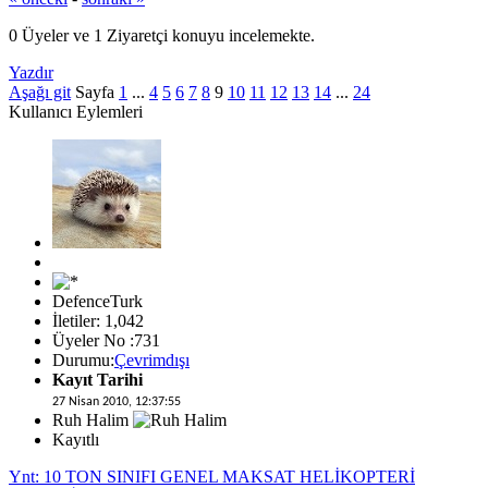
0 Üyeler ve 1 Ziyaretçi konuyu incelemekte.
Yazdır
Aşağı git
Sayfa
1
...
4
5
6
7
8
9
10
11
12
13
14
...
24
Kullanıcı Eylemleri
DefenceTurk
İletiler: 1,042
Üyeler No :731
Durumu:
Çevrimdışı
Kayıt Tarihi
27 Nisan 2010, 12:37:55
Ruh Halim
Kayıtlı
Ynt: 10 TON SINIFI GENEL MAKSAT HELİKOPTERİ