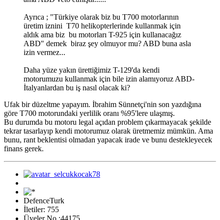
Ayrıca ; "Türkiye olarak biz bu T700 motorlarının
üretim iznini T70 helikopterlerinde kullanmak için
aldık ama biz bu motorları T-925 için kullanacağız
ABD" demek biraz şey olmuyor mu? ABD buna asla
izin vermez...
Daha yüze yakın ürettiğimiz T-129'da kendi
motorumuzu kullanmak için bile izin alamıyoruz ABD-
İtalyanlardan bu iş nasıl olacak ki?
Ufak bir düzeltme yapayım. İbrahim Sünnetçi'nin son yazdığına
göre T700 motorundaki yerlilik oranı %95'lere ulaşmış.
Bu durumda bu motoru legal açıdan problem çıkarmayacak şekilde
tekrar tasarlayıp kendi motorumuz olarak üretmemiz mümkün. Ama
bunu, rant beklentisi olmadan yapacak irade ve bunu destekleyecek
finans gerek.
DefenceTurk
İletiler: 755
Üyeler No :44175