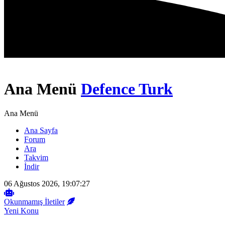
Ana Menü
Defence Turk
Ana Menü
Ana Sayfa
Forum
Ara
Takvim
İndir
06 Ağustos 2026, 19:07:27
Okunmamış İletiler
Yeni Konu