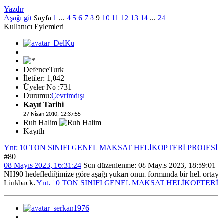
Yazdır
Aşağı git
Sayfa
1
...
4
5
6
7
8
9
10
11
12
13
14
...
24
Kullanıcı Eylemleri
DefenceTurk
İletiler: 1,042
Üyeler No :731
Durumu:
Çevrimdışı
Kayıt Tarihi
27 Nisan 2010, 12:37:55
Ruh Halim
Kayıtlı
Ynt: 10 TON SINIFI GENEL MAKSAT HELİKOPTERİ PROJESİ
#80
08 Mayıs 2023, 16:31:24
Son düzenlenme
: 08 Mayıs 2023, 18:59:0
NH90 hedeflediğimize göre aşağı yukarı onun formunda bir heli ortay
Linkback:
Ynt: 10 TON SINIFI GENEL MAKSAT HELİKOPTERİ