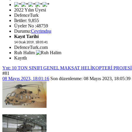
2022 Yılın Üyesi
DefenceTurk
İletiler: 9,855
Üyeler No :48759
Durumu:
Çevrimdışı
Kayıt Tarihi
14 Ocak 2019, 18:05:41
DefenceTurk.com
Ruh Halim
Kayıtlı
Ynt: 10 TON SINIFI GENEL MAKSAT HELİKOPTERİ PROJESİ
#81
08 Mayıs 2023, 18:01:16
Son düzenlenme
: 08 Mayıs 2023, 18:05:39