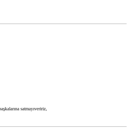
şkalarına satmayıveririz,