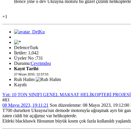
Bence yine o dev Ukrayna motoru bu güzel çizimli helikopterler
+1
DefenceTurk
İletiler: 1,042
Üyeler No :731
Durumu:
Çevrimdışı
Kayıt Tarihi
27 Nisan 2010, 12:37:55
Ruh Halim
Kayıtlı
Ynt: 10 TON SINIFI GENEL MAKSAT HELİKOPTERİ PROJESİ
#83
08 Mayıs 2023, 19:11:21
Son düzenlenme
: 08 Mayıs 2023, 19:12:00
T700 dururken Ukrayna'nın demode motoruyla uğraşmak ayrı bir garab
zaten ciddi bir açığımız var helikopterde.
Eldeki blackhawk filosunun büyük kısmı çok fazla kullanıldı yaşlandıl