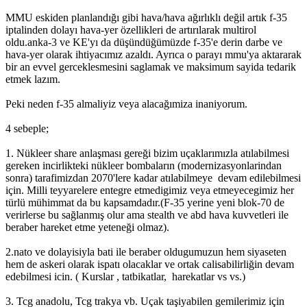
MMU eskiden planlandığı gibi hava/hava ağırlıklı değil artık f-35
iptalinden dolayı hava-yer özellikleri de artırılarak multirol
oldu.anka-3 ve KE'yı da düşündüğümüzde f-35'e derin darbe ve
hava-yer olarak ihtiyacımız azaldı. Ayrıca o parayı mmu'ya aktararak
bir an evvel gerceklesmesini saglamak ve maksimum sayida tedarik
etmek lazım.
Peki neden f-35 almaliyiz veya alacağımiza inaniyorum.
4 sebeple;
1. Nükleer share anlaşması gereği bizim uçaklarımızla atılabilmesi
gereken incirlikteki nükleer bombaların (modernizasyonlarindan
sonra) tarafimizdan 2070'lere kadar atılabilmeye devam edilebilmesi
için. Milli teyyarelere entegre etmedigimiz veya etmeyecegimiz her
türlü mühimmat da bu kapsamdadır.(F-35 yerine yeni blok-70 de
verirlerse bu sağlanmış olur ama stealth ve abd hava kuvvetleri ile
beraber hareket etme yeteneği olmaz).
2.nato ve dolayisiyla bati ile beraber oldugumuzun hem siyaseten
hem de askeri olarak ispatı olacaklar ve ortak calisabilirliğin devam
edebilmesi icin. ( Kurslar , tatbikatlar, harekatlar vs vs.)
3. Tcg anadolu, Tcg trakya vb. Uçak taşiyabilen gemilerimiz için