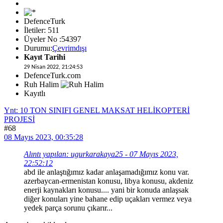
DefenceTurk
İletiler: 511
Üyeler No :54397
Durumu:
Çevrimdışı
Kayıt Tarihi
29 Nisan 2022, 21:24:53
DefenceTurk.com
Ruh Halim
Kayıtlı
Ynt: 10 TON SINIFI GENEL MAKSAT HELİKOPTERİ
PROJESİ
#68
08 Mayıs 2023, 00:35:28
Alıntı yapılan: ugurkarakaya25 - 07 Mayıs 2023,
22:52:12
abd ile anlaştığımız kadar anlaşamadığımız konu var.
azerbaycan-ermenistan konusu, libya konusu, akdeniz
enerji kaynakları konusu.... yani bir konuda anlaşsak
diğer konuları yine bahane edip uçakları vermez veya
yedek parça sorunu çıkarır...