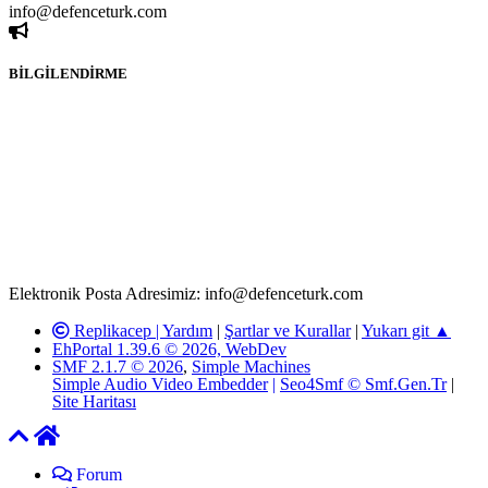
info@defenceturk.com
BİLGİLENDİRME
Rom ve medya haber sitesi olarak hizmet veren
www.defenceturk.com'
da, 5651 Sayılı Kanunun 8. Maddesine ve
T.C.K'nın 125. Maddesine göre, yapılan gönderi (konu, yorum)
paylaşımlarının tüm sorumluluğu forum üyelerimize aittir.
defenceturk Forumuna iletilecek olan şikayetler, elektronik posta
adresimize gönderildikten en geç üç (3) iş günü içerisinde, ilgili
kanunlar ve yönetmelikler çerçevesinde tarafımızca incelenerek site
yöneticilerimiz tarafından gereken çalışmaların yapılmasının
ardından ilgili kişi ya da kuruma yazılı açıklama yapılacaktır.
Elektronik Posta Adresimiz: info@defenceturk.com
Replikacep |
Yardım
|
Şartlar ve Kurallar
|
Yukarı git ▲
EhPortal 1.39.6 © 2026, WebDev
SMF 2.1.7 © 2026
,
Simple Machines
Simple Audio Video Embedder
|
Seo4Smf © Smf.Gen.Tr
|
Site Haritası
Forum