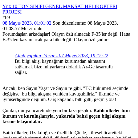
Ynt: 10 TON SINIFI GENEL MAKSAT HELİKOPTERİ
PROJESİ
#69
08 Mayıs 2023, 01:01:02
Son düzenlenme
: 08 Mayıs 2023,
01:08:57 Merzifonlu
Forumdaşlar, arkadaşlar! Olayın özü alınacak F-35'ler değil. Hatta
F-35'ten kazanılacak para bile değil! Olayın özü şudur:
Alıntı yapılan: Yasar - 07 Mayıs 2023, 19:15:22
Bu bilgi akışı kaynağının kurumadan akmasını
sağlamak bize milyarlarca dolarlık Ar-Ge tasarrufu
sağlar.
Ancak; ben Sayın Yaşar ve Sayın re gibi, "TC hükumeti seçimde
değişirse, bu bilgi akışına yeniden kavuşabiliriz." fikrinde ve
iyimserliğinde değilim. O iş kapandı, bitti-gitti, geçmiş ola!
Çünkü, dünya ticaretinde yeni bir faza geçildi.
Batılı ülkeler tüm
kurum ve kuruluşlarıyla, yukarıda bahsi geçen bilgi akışını
kesme telaşındalar.
Batılı ülkeler, Uzakdoğu ve özellikle Çin'le, küresel ticaretteki