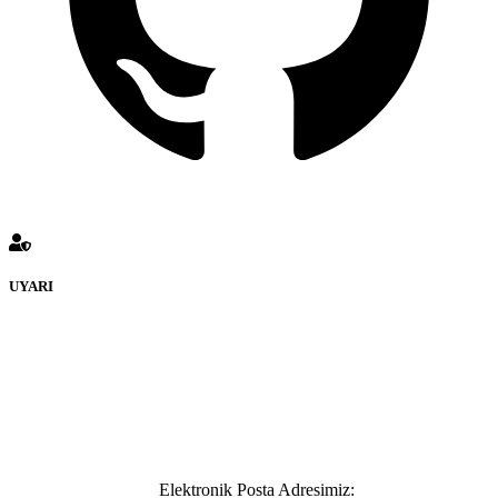
UYARI
defenceturk Forumuna eklenen ve farklı sitelere yönlendiren
bağlantı adreslerinden (linklerden) www.defenceturk.com sorumlu
tutulamaz. İnternet sitemizde, kaynak ya da bağlantı adresi(link)
göstermeksizin izinsiz bir şekilde yapılan her türlü haber ve bilgi
paylaşımı yasaktır. Forumumuzda izinsiz ve kaynak göstermeksizin
yapılan haber ve bilgi paylaşımlarından sadece eylemi gerçekleştiren
kişi sorumludur. Bu durumun mağduriyet yaratması hâlinde hak
sahibi olan kişi, kişiler ya da kurumların, bizlerle iletişime geçmesini
ivedilikle rica ederiz.
Elektronik Posta Adresimiz: