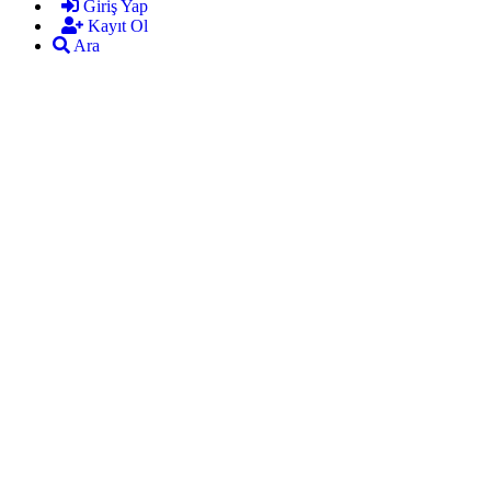
Giriş Yap
Kayıt Ol
Ara