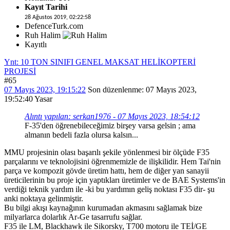
Kayıt Tarihi
28 Ağustos 2019, 02:22:58
DefenceTurk.com
Ruh Halim
Kayıtlı
Ynt: 10 TON SINIFI GENEL MAKSAT HELİKOPTERİ
PROJESİ
#65
07 Mayıs 2023, 19:15:22
Son düzenlenme
: 07 Mayıs 2023,
19:52:40 Yasar
Alıntı yapılan: serkan1976 - 07 Mayıs 2023, 18:54:12
F-35'den öğrenebileceğimiz birşey varsa gelsin ; ama
almanın bedeli fazla olursa kalsın...
MMU projesinin olası başarılı şekile yönlenmesi bir ölçüde F35
parçalarını ve teknolojisini öğrenmemizle de ilişkilidir. Hem Tai'nin
parça ve kompozit gövde üretim hattı, hem de diğer yan sanayii
üreticilerinin bu proje için yaptıkları üretimler ve de BAE Systems'in
verdiği teknik yardım ile -ki bu yardımın geliş noktası F35 dir- şu
anki noktaya gelinmiştir.
Bu bilgi akışı kaynağının kurumadan akmasını sağlamak bize
milyarlarca dolarlık Ar-Ge tasarrufu sağlar.
F35 ile LM, Blackhawk ile Sikorsky, T700 motoru ile TEİ/GE