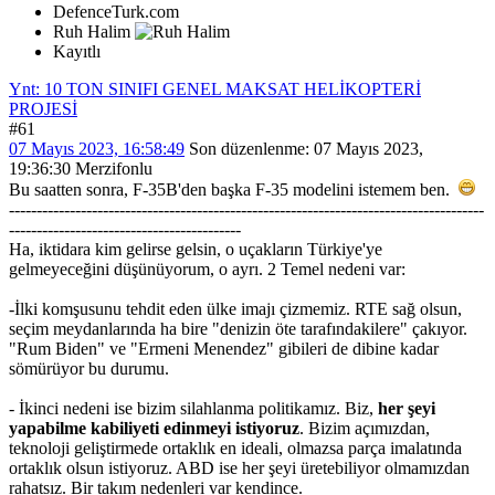
DefenceTurk.com
Ruh Halim
Kayıtlı
Ynt: 10 TON SINIFI GENEL MAKSAT HELİKOPTERİ
PROJESİ
#61
07 Mayıs 2023, 16:58:49
Son düzenlenme
: 07 Mayıs 2023,
19:36:30 Merzifonlu
Bu saatten sonra, F-35B'den başka F-35 modelini istemem ben.
--------------------------------------------------------------------------------------
------------------------------------------
Ha, iktidara kim gelirse gelsin, o uçakların Türkiye'ye
gelmeyeceğini düşünüyorum, o ayrı. 2 Temel nedeni var:
-İlki komşusunu tehdit eden ülke imajı çizmemiz. RTE sağ olsun,
seçim meydanlarında ha bire "denizin öte tarafındakilere" çakıyor.
"Rum Biden" ve "Ermeni Menendez" gibileri de dibine kadar
sömürüyor bu durumu.
- İkinci nedeni ise bizim silahlanma politikamız. Biz,
her şeyi
yapabilme kabiliyeti edinmeyi istiyoruz
. Bizim açımızdan,
teknoloji geliştirmede ortaklık en ideali, olmazsa parça imalatında
ortaklık olsun istiyoruz. ABD ise her şeyi üretebiliyor olmamızdan
rahatsız. Bir takım nedenleri var kendince.