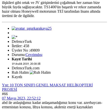
ilişkileri gibi ortak ve JV girişimlerini çoğaltmak her zaman bize
büyük fayda sağlayacaktır. TS1400'ün başarılı ve rekor zamanda
hazır olması Honeywell motorunun TEİ tarafından lisans altında
üretimi ile de ilgilidir.
DefenceTurk
İletiler: 458
Üyeler No :49809
Durumu:
Çevrimdışı
Kayıt Tarihi
19 Aralık 2019, 20:30:38
DefenceTurk.com
Ruh Halim
Kayıtlı
Ynt: 10 TON SINIFI GENEL MAKSAT HELİKOPTERİ
PROJESİ
#66
07 Mayıs 2023, 22:52:12
abd ile anlaştığımız kadar anlaşamadığımız konu var. azerbaycan-
ermenistan konusu, libya konusu, akdeniz enerji kaynakları