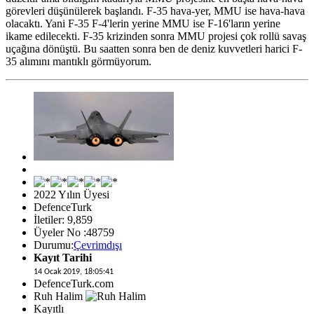
görevleri düşünülerek başlandı. F-35 hava-yer, MMU ise hava-hava
olacaktı. Yani F-35 F-4'lerin yerine MMU ise F-16'ların yerine
ikame edilecekti. F-35 krizinden sonra MMU projesi çok rollü savaş
uçağına dönüştü. Bu saatten sonra ben de deniz kuvvetleri harici F-
35 alımını mantıklı görmüyorum.
2022 Yılın Üyesi
DefenceTurk
İletiler: 9,859
Üyeler No :48759
Durumu:
Çevrimdışı
Kayıt Tarihi
14 Ocak 2019, 18:05:41
DefenceTurk.com
Ruh Halim
Kayıtlı