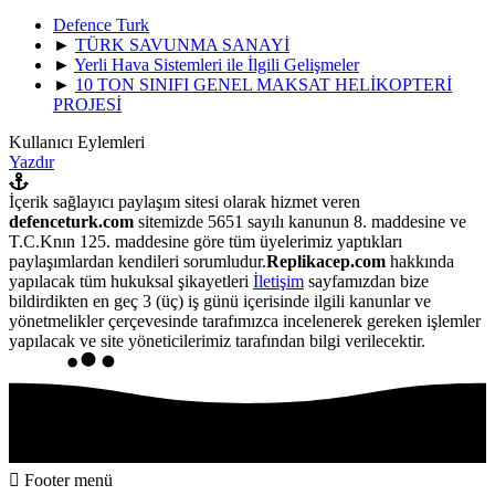
Defence Turk
►
TÜRK SAVUNMA SANAYİ
►
Yerli Hava Sistemleri ile İlgili Gelişmeler
►
10 TON SINIFI GENEL MAKSAT HELİKOPTERİ
PROJESİ
Kullanıcı Eylemleri
Yazdır
İçerik sağlayıcı paylaşım sitesi olarak hizmet veren
defenceturk.com
sitemizde 5651 sayılı kanunun 8. maddesine ve
T.C.Knın 125. maddesine göre tüm üyelerimiz yaptıkları
paylaşımlardan kendileri sorumludur.
Replikacep.com
hakkında
yapılacak tüm hukuksal şikayetleri
İletişim
sayfamızdan bize
bildirdikten en geç 3 (üç) iş günü içerisinde ilgili kanunlar ve
yönetmelikler çerçevesinde tarafımızca incelenerek gereken işlemler
yapılacak ve site yöneticilerimiz tarafından bilgi verilecektir.
Footer menü