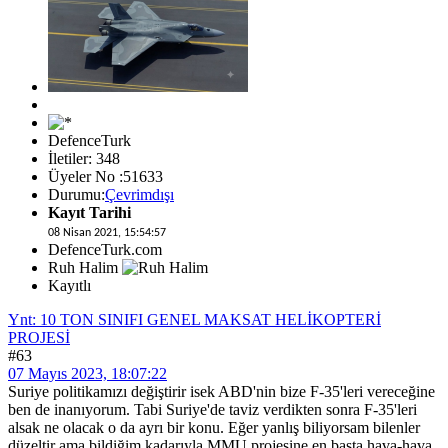
DefenceTurk
İletiler: 348
Üyeler No :51633
Durumu:
Çevrimdışı
Kayıt Tarihi
08 Nisan 2021, 15:54:57
DefenceTurk.com
Ruh Halim
Kayıtlı
Ynt: 10 TON SINIFI GENEL MAKSAT HELİKOPTERİ
PROJESİ
#63
07 Mayıs 2023, 18:07:22
Suriye politikamızı değiştirir isek ABD'nin bize F-35'leri vereceğine
ben de inanıyorum. Tabi Suriye'de taviz verdikten sonra F-35'leri
alsak ne olacak o da ayrı bir konu. Eğer yanlış biliyorsam bilenler
düzeltir ama bildiğim kadarıyla MMU projesine en başta hava-hava