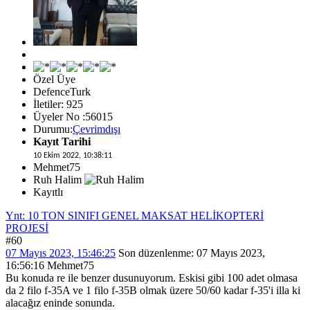
Özel Üye
DefenceTurk
İletiler: 925
Üyeler No :56015
Durumu:
Çevrimdışı
Kayıt Tarihi
10 Ekim 2022, 10:38:11
Mehmet75
Ruh Halim
Kayıtlı
Ynt: 10 TON SINIFI GENEL MAKSAT HELİKOPTERİ
PROJESİ
#60
07 Mayıs 2023, 15:46:25
Son düzenlenme
: 07 Mayıs 2023,
16:56:16 Mehmet75
Bu konuda re ile benzer dusunuyorum. Eskisi gibi 100 adet olmasa
da 2 filo f-35A ve 1 filo f-35B olmak üzere 50/60 kadar f-35'i illa ki
alacağız eninde sonunda.