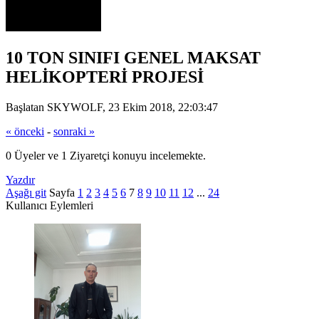
10 TON SINIFI GENEL MAKSAT
HELİKOPTERİ PROJESİ
Başlatan SKYWOLF, 23 Ekim 2018, 22:03:47
« önceki
-
sonraki »
0 Üyeler ve 1 Ziyaretçi konuyu incelemekte.
Yazdır
Aşağı git
Sayfa
1
2
3
4
5
6
7
8
9
10
11
12
...
24
Kullanıcı Eylemleri