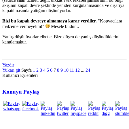
(sadece silah ticareti değil, dikkat!) tek rekabet şanslarının, bu bilgi
akışının kapalı devre şeklinde yeniden kurgulanmasında ve dışarıya
kapatılmasında yattığını düşünüyorlar.
Bizi bu kapalı devreye almamaya karar verdiler.
"Kopyacılara
malzeme vermeyelim!"
Mesele budur...
Yanlış düşünüyorlar elbette. Bize düşen de yanlış düşündüklerini
kanıtlamaktır.
Yazdır
Yukarı git
Sayfa
1
2
3
4
5
6
7
8
9
10
11
12
...
24
Kullanıcı Eylemleri
Konuyu Paylaş