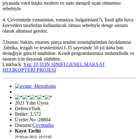
piyasada vstol başka modern ve nato menşeli uçak olmaması
sebebiyle.
4. Çevremizde yunanistan, romanya, bulgaristan(?), İsrail gibi hava
kuvvetleri tarafinfan kullanilacak olması sebebiyle denge unsuru
olarak alinmasi gerekir.
5.bonus: bakim, onarım, parça imalatı avantajlarindan faydalanma
.fabrika, tezgah ve tesislerimizi f-35 sayesinde 50 yıl daha batı
desteğiyle güncel tutabilme. Kendi programlarimiza muhendislik ve
tasarım icin dayanak olabilmr..
Linkback:
Ynt: 10 TON SINIFI GENEL MAKSAT
HELİKOPTERİ PROJESİ
2021 Yılın Üyesi
DefenceTurk
İletiler: 3,572
Üyeler No :28804
Durumu:
Çevrimdışı
Kayıt Tarihi
29 Nisan 2013, 16:53:40