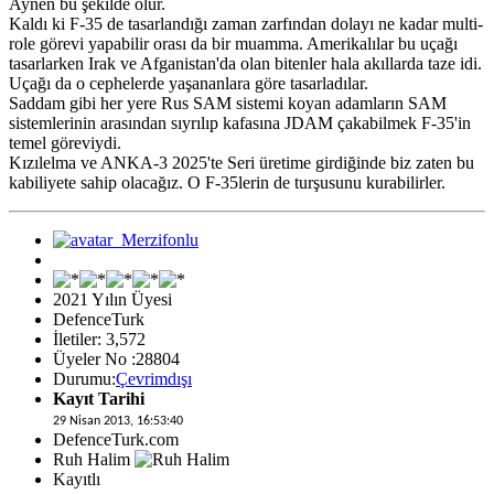
Aynen bu şekilde olur.
Kaldı ki F-35 de tasarlandığı zaman zarfından dolayı ne kadar multi-
role görevi yapabilir orası da bir muamma. Amerikalılar bu uçağı
tasarlarken Irak ve Afganistan'da olan bitenler hala akıllarda taze idi.
Uçağı da o cephelerde yaşananlara göre tasarladılar.
Saddam gibi her yere Rus SAM sistemi koyan adamların SAM
sistemlerinin arasından sıyrılıp kafasına JDAM çakabilmek F-35'in
temel göreviydi.
Kızılelma ve ANKA-3 2025'te Seri üretime girdiğinde biz zaten bu
kabiliyete sahip olacağız. O F-35lerin de turşusunu kurabilirler.
2021 Yılın Üyesi
DefenceTurk
İletiler: 3,572
Üyeler No :28804
Durumu:
Çevrimdışı
Kayıt Tarihi
29 Nisan 2013, 16:53:40
DefenceTurk.com
Ruh Halim
Kayıtlı