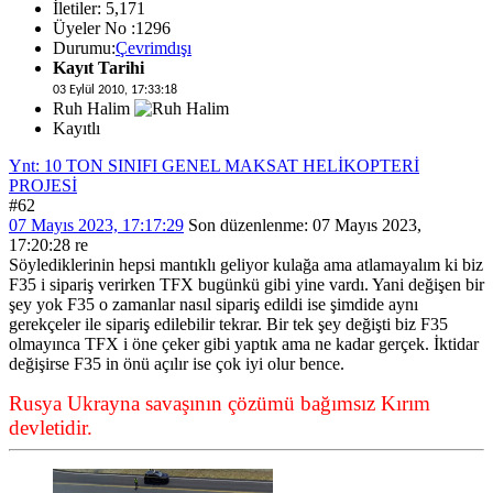
İletiler: 5,171
Üyeler No :1296
Durumu:
Çevrimdışı
Kayıt Tarihi
03 Eylül 2010, 17:33:18
Ruh Halim
Kayıtlı
Ynt: 10 TON SINIFI GENEL MAKSAT HELİKOPTERİ
PROJESİ
#62
07 Mayıs 2023, 17:17:29
Son düzenlenme
: 07 Mayıs 2023,
17:20:28 re
Söylediklerinin hepsi mantıklı geliyor kulağa ama atlamayalım ki biz
F35 i sipariş verirken TFX bugünkü gibi yine vardı. Yani değişen bir
şey yok F35 o zamanlar nasıl sipariş edildi ise şimdide aynı
gerekçeler ile sipariş edilebilir tekrar. Bir tek şey değişti biz F35
olmayınca TFX i öne çeker gibi yaptık ama ne kadar gerçek. İktidar
değişirse F35 in önü açılır ise çok iyi olur bence.
Rusya Ukrayna savaşının çözümü bağımsız Kırım
devletidir.