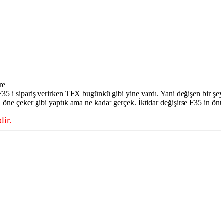
re
35 i sipariş verirken TFX bugünkü gibi yine vardı. Yani değişen bir şey
 i öne çeker gibi yaptık ama ne kadar gerçek. İktidar değişirse F35 in önü
ir.