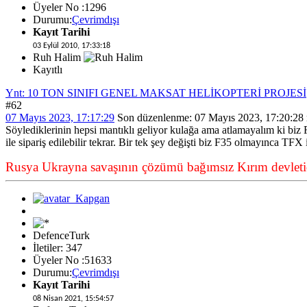
Üyeler No :1296
Durumu:
Çevrimdışı
Kayıt Tarihi
03 Eylül 2010, 17:33:18
Ruh Halim
Kayıtlı
Ynt: 10 TON SINIFI GENEL MAKSAT HELİKOPTERİ PROJESİ
#62
07 Mayıs 2023, 17:17:29
Son düzenlenme
: 07 Mayıs 2023, 17:20:28 
Söylediklerinin hepsi mantıklı geliyor kulağa ama atlamayalım ki biz F
ile sipariş edilebilir tekrar. Bir tek şey değişti biz F35 olmayınca TFX
Rusya Ukrayna savaşının çözümü bağımsız Kırım devletid
DefenceTurk
İletiler: 347
Üyeler No :51633
Durumu:
Çevrimdışı
Kayıt Tarihi
08 Nisan 2021, 15:54:57