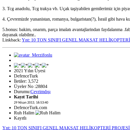
3. Tcg anadolu, Tcg trakya vb. Uçak taşiyabilen gemilerimiz için piy
4. Çevremizde yunanistan, romanya, bulgaristan(?), İsrail gibi hava ku
5.bonus: bakim, onarım, parça imalatı avantajlarindan faydalanma .fabr
dayanak olabilmr..
Linkback:
Ynt: 10 TON SINIFI GENEL MAKSAT HELİKOPTERİ
2021 Yılın Üyesi
DefenceTurk
İletiler: 3,572
Üyeler No :28804
Durumu:
Çevrimdışı
Kayıt Tarihi
29 Nisan 2013, 16:53:40
DefenceTurk.com
Ruh Halim
Kayıtlı
Ynt: 10 TON SINIFI GENEL MAKSAT HELİKOPTERİ PROJESİ