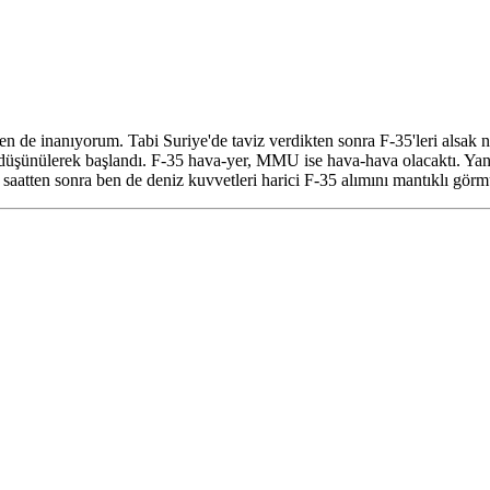
en de inanıyorum. Tabi Suriye'de taviz verdikten sonra F-35'leri alsak ne
üşünülerek başlandı. F-35 hava-yer, MMU ise hava-hava olacaktı. Yani 
saatten sonra ben de deniz kuvvetleri harici F-35 alımını mantıklı gö