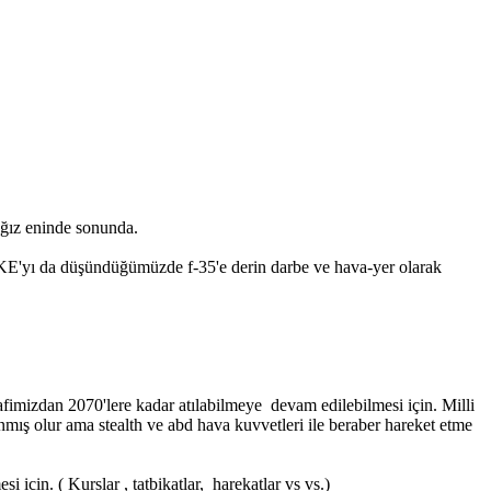
ağız eninde sonunda.
ve KE'yı da düşündüğümüzde f-35'e derin darbe ve hava-yer olarak
afimizdan 2070'lere kadar atılabilmeye devam edilebilmesi için. Milli
ış olur ama stealth ve abd hava kuvvetleri ile beraber hareket etme
 icin. ( Kurslar , tatbikatlar, harekatlar vs vs.)