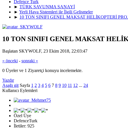
Defence Turk
►
TÜRK SAVUNMA SANAYİ
►
Yerli Hava Sistemleri ile İlgili Gelişmeler
►
10 TON SINIFI GENEL MAKSAT HELİKOPTERİ PRO
10 TON SINIFI GENEL MAKSAT HELİ
Başlatan SKYWOLF, 23 Ekim 2018, 22:03:47
« önceki
-
sonraki »
0 Üyeler ve 1 Ziyaretçi konuyu incelemekte.
Yazdır
Aşağı git
Sayfa
1
2
3
4
5
6
7
8
9
10
11
12
...
24
Kullanıcı Eylemleri
Özel Üye
DefenceTurk
İletiler: 925