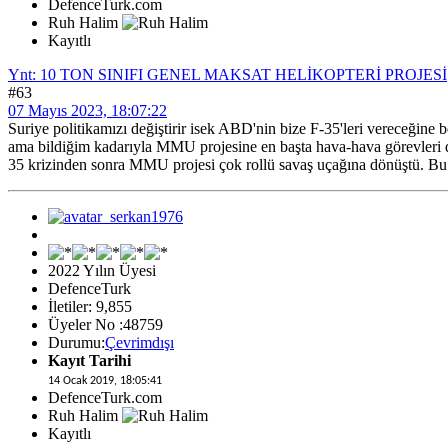
DefenceTurk.com
Ruh Halim
Kayıtlı
Ynt: 10 TON SINIFI GENEL MAKSAT HELİKOPTERİ PROJESİ
#63
07 Mayıs 2023, 18:07:22
Suriye politikamızı değiştirir isek ABD'nin bize F-35'leri vereceğine b
ama bildiğim kadarıyla MMU projesine en başta hava-hava görevleri d
35 krizinden sonra MMU projesi çok rollü savaş uçağına dönüştü. Bu 
2022 Yılın Üyesi
DefenceTurk
İletiler: 9,855
Üyeler No :48759
Durumu:
Çevrimdışı
Kayıt Tarihi
14 Ocak 2019, 18:05:41
DefenceTurk.com
Ruh Halim
Kayıtlı