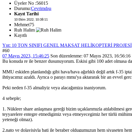
Üyeler No :56015
Durumu:
Çevrimdışı
Kayıt Tarihi
10 Ekim 2022, 10:38:11
Mehmet75
Ruh Halim
Kayıtlı
Ynt: 10 TON SINIFI GENEL MAKSAT HELİKOPTERİ PROJESİ
#60
07 Mayıs 2023, 15:46:25
Son düzenlenme
: 07 Mayıs 2023, 16:56:1
Bu konuda re ile benzer dusunuyorum. Eskisi gibi 100 adet olmasa da 2
MMU eskiden planlandığı gibi hava/hava ağırlıklı değil artık f-35 ipt
ihtiyacımız azaldı. Ayrıca o parayı mmu'ya aktararak bir an evvel g
Peki neden f-35 almaliyiz veya alacağımiza inaniyorum.
4 sebeple;
1. Nükleer share anlaşması gereği bizim uçaklarımızla atılabilmesi ge
teyyarelere entegre etmedigimiz veya etmeyecegimiz her türlü mühimma
yeteneği olmaz).
2.nato ve dolayisiyla bati ile beraber oldugumuzun hem siyaseten hem de 