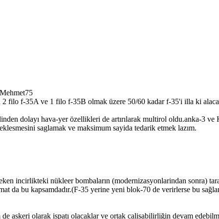
6 Mehmet75
 filo f-35A ve 1 filo f-35B olmak üzere 50/60 kadar f-35'i illa ki alac
alinden dolayı hava-yer özellikleri de artırılarak multirol oldu.anka-3 
erceklesmesini saglamak ve maksimum sayida tedarik etmek lazım.
reken incirlikteki nükleer bombaların (modernizasyonlarindan sonra) tar
t da bu kapsamdadır.(F-35 yerine yeni blok-70 de verirlerse bu sağlanm
askeri olarak ispatı olacaklar ve ortak calisabilirliğin devam edebilmesi