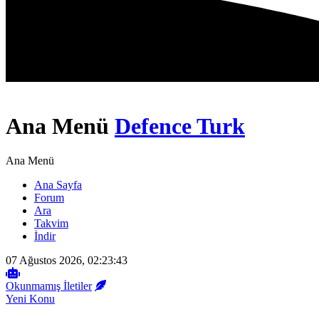
Ana Menü
Defence Turk
Ana Menü
Ana Sayfa
Forum
Ara
Takvim
İndir
07 Ağustos 2026, 02:23:43
Okunmamış İletiler
Yeni Konu