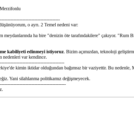
 Merzifonlu
----------------------------------------
 düşünüyorum, o ayrı. 2 Temel nedeni var:
im meydanlarında ha bire "denizin öte tarafındakilere" çakıyor. "Rum
lme kabiliyeti edinmeyi istiyoruz
. Bizim açımızdan, teknoloji geliştirm
m nedenleri var kendince.
-------------------------------------------
iye'de kimin iktidar olduğundan bağımsız bir vaziyettir. Bu nedenle, 
eceğiz. Yani silahlanma politikamız değişmeyecek.
--------------------------------------------
z.